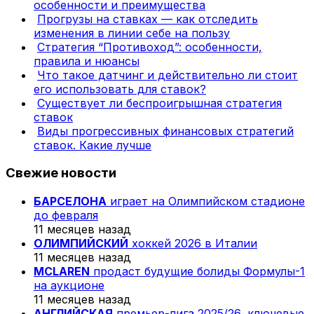
особенности и преимущества
Прогрузы на ставках — как отследить
изменения в линии себе на пользу
Стратегия “Противоход”: особенности,
правила и нюансы
Что такое датчинг и действительно ли стоит
его использовать для ставок?
Существует ли беспроигрышная стратегия
ставок
Виды прогрессивных финансовых стратегий
ставок. Какие лучше
Свежие новости
БАРСЕЛОНА
играет на Олимпийском стадионе
до февраля
11 месяцев назад
ОЛИМПИЙСКИЙ
хоккей 2026 в Италии
11 месяцев назад
MCLAREN
продаст будущие болиды Формулы-1
на аукционе
11 месяцев назад
АНГЛИЙСКАЯ
премьер-лига 2025/26, ключевые