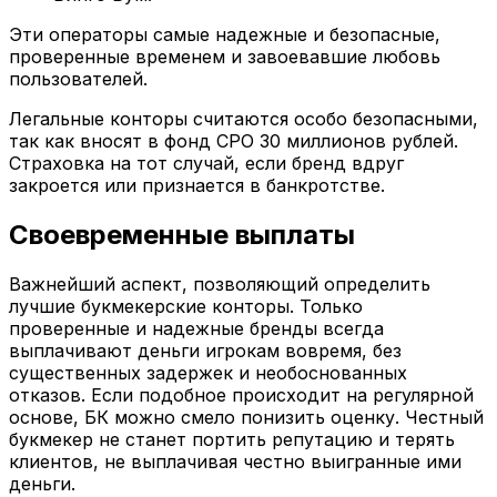
Эти операторы самые надежные и безопасные,
проверенные временем и завоевавшие любовь
пользователей.
Легальные конторы считаются особо безопасными,
так как вносят в фонд СРО 30 миллионов рублей.
Страховка на тот случай, если бренд вдруг
закроется или признается в банкротстве.
Своевременные выплаты
Важнейший аспект, позволяющий определить
лучшие букмекерские конторы. Только
проверенные и надежные бренды всегда
выплачивают деньги игрокам вовремя, без
существенных задержек и необоснованных
отказов. Если подобное происходит на регулярной
основе, БК можно смело понизить оценку. Честный
букмекер не станет портить репутацию и терять
клиентов, не выплачивая честно выигранные ими
деньги.