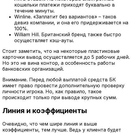
кошельки платежи приходят буквально в
течение минуты.
Winline. «Заплатит без вариантов» – таков
девиз компании, и она его придерживается на
100%.
William Hill. Британский бренд также быстро
осуществляет кэш-ауты.
Стоит заметить, что на некоторые пластиковые
карточки вывод осуществляется до 5 рабочих дней.
Но это не вина контор, а особенность работы
банковских организаций.
Внимание. Перед любой выплатой средств БК
имеет право провести дополнительную проверку
личности игрока. Но, как правило, такое
происходит только при выводе крупных сумм.
Линия и коэффициенты
Очевидно, что чем шире линия и выше
коэффициенты, тем лучше. Ведь у клиента будет