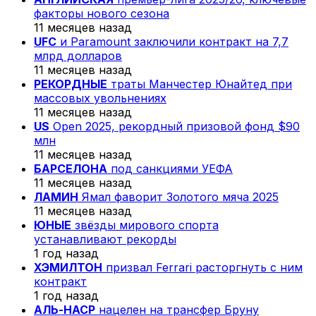
факторы нового сезона
11 месяцев назад
UFC
и Paramount заключили контракт на 7,7
млрд долларов
11 месяцев назад
РЕКОРДНЫЕ
траты Манчестер Юнайтед при
массовых увольнениях
11 месяцев назад
US
Open 2025, рекордный призовой фонд $90
млн
11 месяцев назад
БАРСЕЛОНА
под санкциями УЕФА
11 месяцев назад
ЛАМИН
Ямал фаворит Золотого мяча 2025
11 месяцев назад
ЮНЫЕ
звёзды мирового спорта
устанавливают рекорды
1 год назад
ХЭМИЛТОН
призвал Ferrari расторгнуть с ним
контракт
1 год назад
АЛЬ-НАСР
нацелен на трансфер Бруну