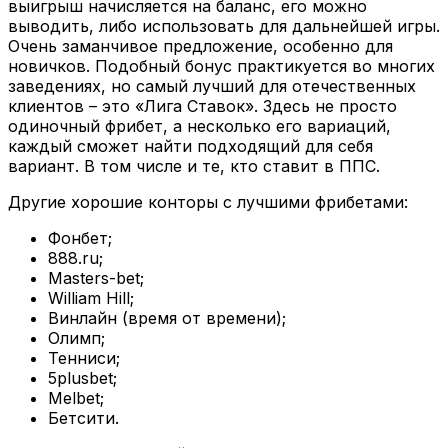
выигрыш начисляется на баланс, его можно
выводить, либо использовать для дальнейшей игры.
Очень заманчивое предложение, особенно для
новичков. Подобный бонус практикуется во многих
заведениях, но самый лучший для отечественных
клиентов – это «Лига Ставок». Здесь не просто
одиночный фрибет, а несколько его вариаций,
каждый сможет найти подходящий для себя
вариант. В том числе и те, кто ставит в ППС.
Другие хорошие конторы с лучшими фрибетами:
Фонбет;
888.ru;
Masters-bet;
William Hill;
Винлайн (время от времени);
Олимп;
Тенниси;
5plusbet;
Melbet;
Бетсити.