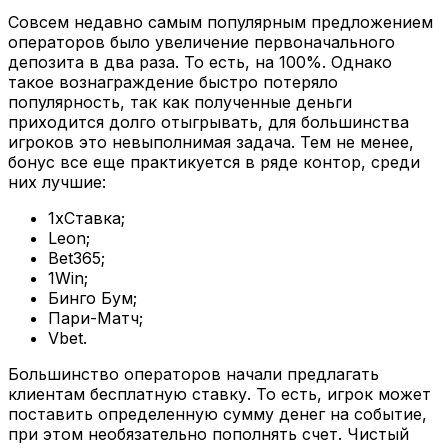
Совсем недавно самым популярным предложением
операторов было увеличение первоначального
депозита в два раза. То есть, на 100%. Однако
такое вознаграждение быстро потеряло
популярность, так как полученные деньги
приходится долго отыгрывать, для большинства
игроков это невыполнимая задача. Тем не менее,
бонус все еще практикуется в ряде контор, среди
них лучшие:
1xСтавка;
Leon;
Bet365;
1Win;
Бинго Бум;
Пари-Матч;
Vbet.
Большинство операторов начали предлагать
клиентам бесплатную ставку. То есть, игрок может
поставить определенную сумму денег на событие,
при этом необязательно пополнять счет. Чистый