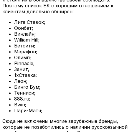
Поэтому список БК с хорошим отношением к
клиентам довольно обширен:
Лига Ставок;
Фонбет;
Винлайн;
William Hill;
Бетсити;
Марафон;
Олимп;
Pinnacle;
Зенит;
1xСтавка;
Леон;
Бинго Бум;
Тенниси;
888.ru;
Bwin;
Пари-Матч;
Сюда не включены многие зарубежные бренды,
которые не позаботились о наличии русскоязычной