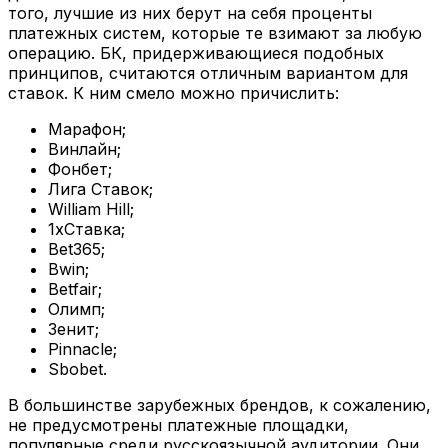
того, лучшие из них берут на себя проценты
платежных систем, которые те взимают за любую
операцию. БК, придерживающиеся подобных
принципов, считаются отличным вариантом для
ставок. К ним смело можно причислить:
Марафон;
Винлайн;
Фонбет;
Лига Ставок;
William Hill;
1xСтавка;
Bet365;
Bwin;
Betfair;
Олимп;
Зенит;
Pinnacle;
Sbobet.
В большинстве зарубежных брендов, к сожалению,
не предусмотрены платежные площадки,
популярные среди русскоязычной аудитории. Они