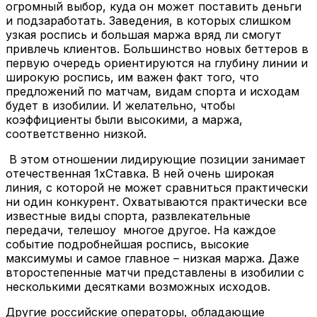
огромный выбор, куда он может поставить деньги
и подзаработать. Заведения, в которых слишком
узкая роспись и большая маржа вряд ли смогут
привлечь клиентов. Большинство новых беттеров в
первую очередь ориентируются на глубину линии и
широкую роспись, им важен факт того, что
предложений по матчам, видам спорта и исходам
будет в изобилии. И желательно, чтобы
коэффициенты были высокими, а маржа,
соответственно низкой.
В этом отношении лидирующие позиции занимает
отечественная 1xСтавка. В ней очень широкая
линия, с которой не может сравниться практически
ни один конкурент. Охватываются практически все
известные виды спорта, развлекательные
передачи, телешоу многое другое. На каждое
событие подробнейшая роспись, высокие
максимумы и самое главное – низкая маржа. Даже
второстепенные матчи представлены в изобилии с
несколькими десятками возможных исходов.
Другие российские операторы, обладающие