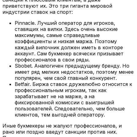
приветствуют их. Это три гиганта мировой
индустрии ставок на спорт:
Pinnacle. Лучший оператор для игроков,
ставящих на вилки. Здесь очень высокие
максимумы, самые справедливые
коэффициенты и низкая маржа. Поэтому
каждый вилочник должен иметь в конторе
аккаунт. Сам букмекер всячески призывает
профессионалов в свои ряды.
Sbobet. Аналогичен предыдущему бренду. Но
имеет ряд мелких недостатков, поэтому менее
популярен, чем свой главный конкурент.
Betfair. Биржа ставок дружелюбно относится к
профессиональным игрокам, так как
зарабатывает не на марже, а на
фиксированной комиссии с выигрышей
пользователей. Следовательно, чем больше
клиентов, тем выгодней оператору.
Иные букмекеры не жалуют профессионалов, и
рано или поздно введут санкции против них.