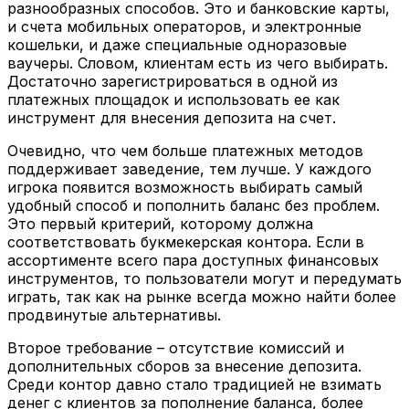
разнообразных способов. Это и банковские карты,
и счета мобильных операторов, и электронные
кошельки, и даже специальные одноразовые
ваучеры. Словом, клиентам есть из чего выбирать.
Достаточно зарегистрироваться в одной из
платежных площадок и использовать ее как
инструмент для внесения депозита на счет.
Очевидно, что чем больше платежных методов
поддерживает заведение, тем лучше. У каждого
игрока появится возможность выбирать самый
удобный способ и пополнить баланс без проблем.
Это первый критерий, которому должна
соответствовать букмекерская контора. Если в
ассортименте всего пара доступных финансовых
инструментов, то пользователи могут и передумать
играть, так как на рынке всегда можно найти более
продвинутые альтернативы.
Второе требование – отсутствие комиссий и
дополнительных сборов за внесение депозита.
Среди контор давно стало традицией не взимать
денег с клиентов за пополнение баланса, более