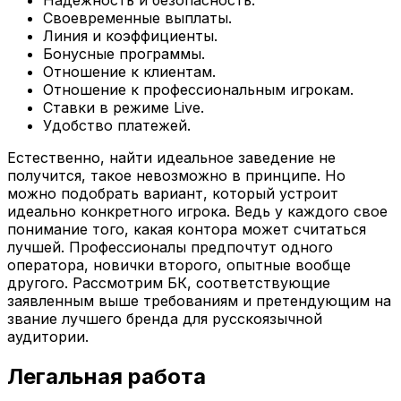
Своевременные выплаты.
Линия и коэффициенты.
Бонусные программы.
Отношение к клиентам.
Отношение к профессиональным игрокам.
Ставки в режиме Live.
Удобство платежей.
Естественно, найти идеальное заведение не
получится, такое невозможно в принципе. Но
можно подобрать вариант, который устроит
идеально конкретного игрока. Ведь у каждого свое
понимание того, какая контора может считаться
лучшей. Профессионалы предпочтут одного
оператора, новички второго, опытные вообще
другого. Рассмотрим БК, соответствующие
заявленным выше требованиям и претендующим на
звание лучшего бренда для русскоязычной
аудитории.
Легальная работа