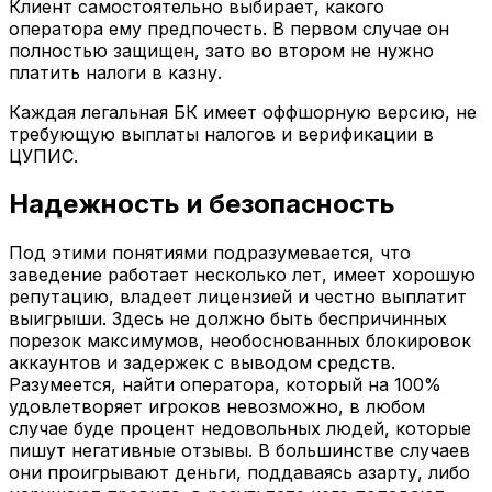
Клиент самостоятельно выбирает, какого
оператора ему предпочесть. В первом случае он
полностью защищен, зато во втором не нужно
платить налоги в казну.
Каждая легальная БК имеет оффшорную версию, не
требующую выплаты налогов и верификации в
ЦУПИС.
Надежность и безопасность
Под этими понятиями подразумевается, что
заведение работает несколько лет, имеет хорошую
репутацию, владеет лицензией и честно выплатит
выигрыши. Здесь не должно быть беспричинных
порезок максимумов, необоснованных блокировок
аккаунтов и задержек с выводом средств.
Разумеется, найти оператора, который на 100%
удовлетворяет игроков невозможно, в любом
случае буде процент недовольных людей, которые
пишут негативные отзывы. В большинстве случаев
они проигрывают деньги, поддаваясь азарту, либо