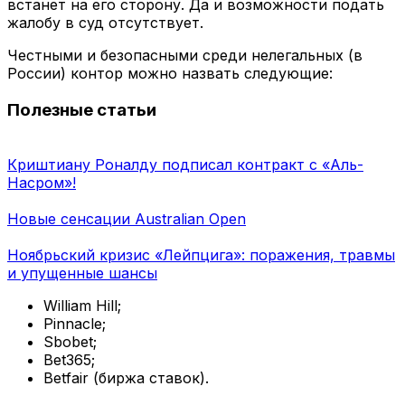
встанет на его сторону. Да и возможности подать
жалобу в суд отсутствует.
Честными и безопасными среди нелегальных (в
России) контор можно назвать следующие:
Полезные статьи
Криштиану Роналду подписал контракт с «Аль-
Насром»!
Новые сенсации Australian Open
Ноябрьский кризис «Лейпцига»: поражения, травмы
и упущенные шансы
William Hill;
Pinnacle;
Sbobet;
Bet365;
Betfair (биржа ставок).