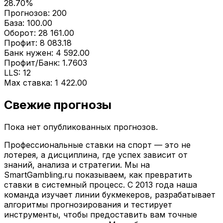
28.70%
Прогнозов: 200
База: 100.00
Оборот: 28 161.00
Профит: 8 083.18
Банк нужен: 4 592.00
Профит/Банк: 1.7603
LLS: 12
Max ставка: 1 422.00
Свежие прогнозы
Пока нет опубликованных прогнозов.
Профессиональные ставки на спорт — это не
лотерея, а дисциплина, где успех зависит от
знаний, анализа и стратегии. Мы на
SmartGambling.ru показываем, как превратить
ставки в системный процесс. С 2013 года наша
команда изучает линии букмекеров, разрабатывает
алгоритмы прогнозирования и тестирует
инструменты, чтобы предоставить вам точные