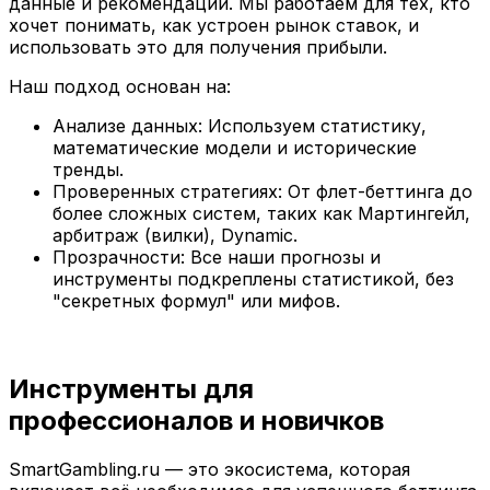
данные и рекомендации. Мы работаем для тех, кто
хочет понимать, как устроен рынок ставок, и
использовать это для получения прибыли.
Наш подход основан на:
Анализе данных: Используем статистику,
математические модели и исторические
тренды.
Проверенных стратегиях: От флет-беттинга до
более сложных систем, таких как Мартингейл,
арбитраж (вилки), Dynamic.
Прозрачности: Все наши прогнозы и
инструменты подкреплены статистикой, без
"секретных формул" или мифов.
Инструменты для
профессионалов и новичков
SmartGambling.ru — это экосистема, которая