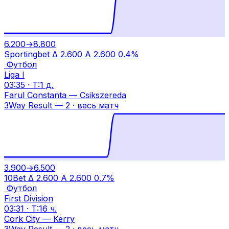
6.200
→
8.800
Sportingbet
Δ 2.600
A 2.600
0.4%
Футбол
Liga I
03:35 · Т:1 д.
Farul Constanta — Csikszereda
3Way Result —
2
· весь матч
3.900
→
6.500
10Bet
Δ 2.600
A 2.600
0.7%
Футбол
First Division
03:31 · Т:16 ч.
Cork City — Kerry