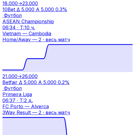
18.000
→
23.000
10Bet
Δ 5.000
A 5.000
0.3%
Футбол
ASEAN Championship
06:34 · Т:10 ч.
Vietnam — Cambodia
Home/Away —
2
· весь матч
21.000
→
26.000
Betfair
Δ 5.000
A 5.000
0.2%
Футбол
Primeira Liga
06:37 · Т:2 д.
FC Porto — Alverca
3Way Result —
2
· весь матч