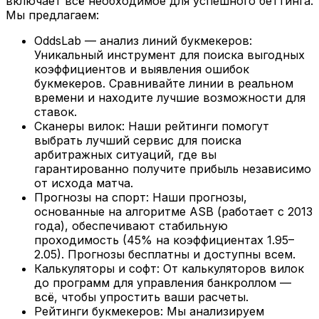
включает всё необходимое для успешного беттинга.
Мы предлагаем:
OddsLab — анализ линий букмекеров:
Уникальный инструмент для поиска выгодных
коэффициентов и выявления ошибок
букмекеров. Сравнивайте линии в реальном
времени и находите лучшие возможности для
ставок.
Сканеры вилок: Наши рейтинги помогут
выбрать лучший сервис для поиска
арбитражных ситуаций, где вы
гарантированно получите прибыль независимо
от исхода матча.
Прогнозы на спорт: Наши прогнозы,
основанные на алгоритме ASB (работает с 2013
года), обеспечивают стабильную
проходимость (45% на коэффициентах 1.95–
2.05). Прогнозы бесплатны и доступны всем.
Калькуляторы и софт: От калькуляторов вилок
до программ для управления банкроллом —
всё, чтобы упростить ваши расчеты.
Рейтинги букмекеров: Мы анализируем