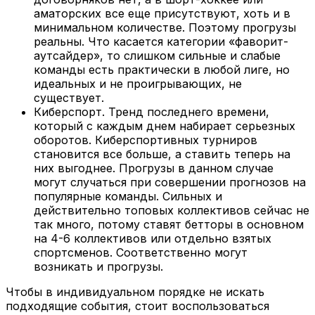
аматорских все еще присутствуют, хоть и в
минимальном количестве. Поэтому прогрузы
реальны. Что касается категории «фаворит-
аутсайдер», то слишком сильные и слабые
команды есть практически в любой лиге, но
идеальных и не проигрывающих, не
существует.
Киберспорт. Тренд последнего времени,
который с каждым днем набирает серьезных
оборотов. Киберспортивных турниров
становится все больше, а ставить теперь на
них выгоднее. Прогрузы в данном случае
могут случаться при совершении прогнозов на
популярные команды. Сильных и
действительно топовых коллективов сейчас не
так много, потому ставят бетторы в основном
на 4-6 коллективов или отдельно взятых
спортсменов. Соответственно могут
возникать и прогрузы.
Чтобы в индивидуальном порядке не искать
подходящие события, стоит воспользоваться