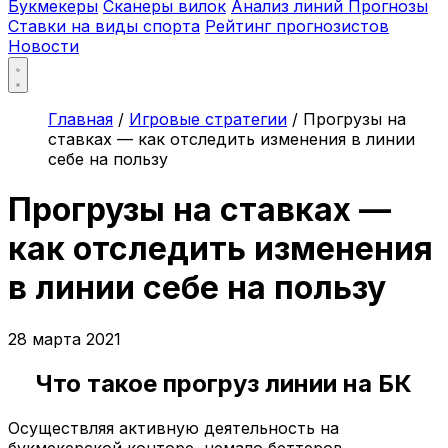
Букмекеры
Сканеры вилок
Анализ линий
Прогнозы
Ставки на виды спорта
Рейтинг прогнозистов
Новости
Главная
/
Игровые стратегии
/
Прогрузы на
ставках — как отследить изменения в линии
себе на пользу
Прогрузы на ставках —
как отследить изменения
в линии себе на пользу
28 марта 2021
Что такое прогруз линии на БК
Осуществляя активную деятельность на
букмекерской конторе, немало беттеров