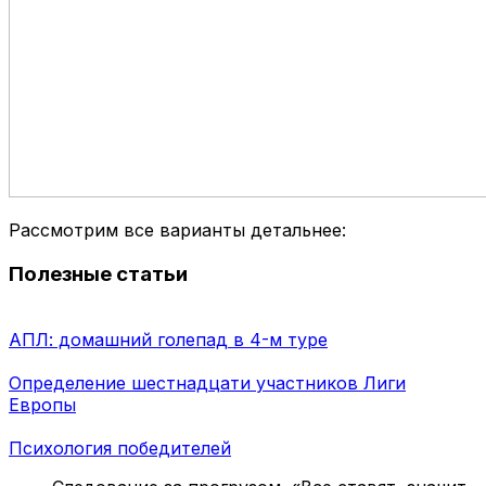
Рассмотрим все варианты детальнее:
Полезные статьи
АПЛ: домашний голепад в 4-м туре
Определение шестнадцати участников Лиги
Европы
Психология победителей