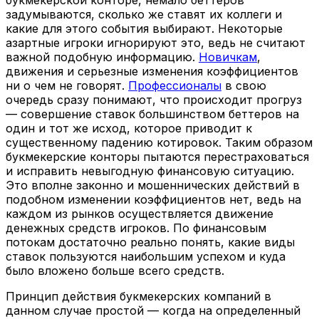
задумываются, сколько же ставят их коллеги и
какие для этого события выбирают. Некоторые
азартные игроки игнорируют это, ведь не считают
важной подобную информацию.
Новичкам
,
движения и серьезные изменения коэффициентов
ни о чем не говорят.
Профессионалы
в свою
очередь сразу понимают, что происходит прогруз
— совершение ставок большинством беттеров на
один и тот же исход, которое приводит к
существенному падению котировок. Таким образом
букмекерские конторы пытаются перестраховаться
и исправить невыгодную финансовую ситуацию.
Это вполне законно и мошеннических действий в
подобном изменении коэффициентов нет, ведь на
каждом из рынков осуществляется движение
денежных средств игроков. По финансовым
потокам достаточно реально понять, какие виды
ставок пользуются наибольшим успехом и куда
было вложено больше всего средств.
Принцип действия букмекерских компаний в
данном случае простой — когда на определенный