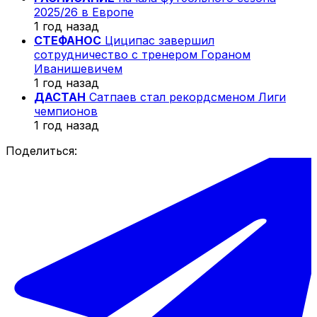
2025/26 в Европе
1 год назад
СТЕФАНОС
Циципас завершил
сотрудничество с тренером Гораном
Иванишевичем
1 год назад
ДАСТАН
Сатпаев стал рекордсменом Лиги
чемпионов
1 год назад
Поделиться: