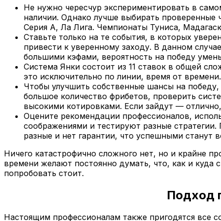
Не нужно чересчур экспериментировать в самом
наличии. Однако лучше выбирать проверенные ч
Серия А, Ла Лига. Чемпионаты Туниса, Мадагаск
Ставьте только на те события, в которых увере
привести к уверенному заходу. В данном случа
большими кэфами, вероятность на победу уменьш
Система Янки состоит из 11 ставок в общей сл
это исключительно по линии, время от времени
Чтобы улучшить собственные шансы на победу, 
большое количество фрибетов, проверить систе
высокими котировками. Если зайдут — отлично, 
Оцените рекомендации профессионалов, исполь
соображениями и тестируют разные стратегии. 
разные и нет гарантии, что успешными станут в
Ничего катастрофично сложного нет, но и крайне пр
времени желают постоянно думать, что, как и куда с
попробовать стоит.
Подход п
Настоящим профессионалам также пригодятся все сов