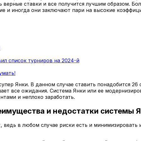
ть верные ставки и все получится лучшим образом. Б
ие и иногда они заключают пари на высокие коэффици
!
ил список турниров на 2024-й
умать!
упер Янки. В данном случае ставить понадобится 26 
ает все ожидания. Система Янки или ее модернизиро
тами и неплохо заработать.
имущества и недостатки системы 
, ведь в любом случае риски есть и минимизировать 