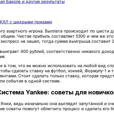
ал Баколе и другие результаты
ф КХЛ с щедрыми призами
го азартного игрока. Выплата происходит по шести д
в общем. Чистая прибыль составляет 5300 и чем же это
 экспресс не зашел, тогда сумма выигрыша составит 2
выиграет 400 рублей, соответственно никакого дохода
ия.
 в том, что ее можно использовать на любой вид спо
чтобы сделать ставку на футбол, хоккей, Формулу-1 и
нтами. Стоит сделать только ставку, которая предс
ли события в одной системе.
Система Yankee: советы для новичко
нки, ведь изначально она выглядит запутанной и оче
ие советы помогут облегчить процесс и сделать его 