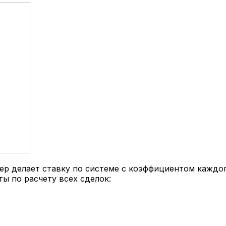
р делает ставку по системе с коэффициентом каждого
ы по расчету всех сделок: