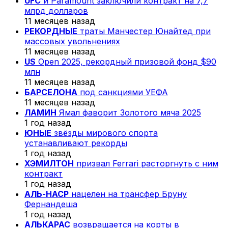
UFC
и Paramount заключили контракт на 7,7
млрд долларов
11 месяцев назад
РЕКОРДНЫЕ
траты Манчестер Юнайтед при
массовых увольнениях
11 месяцев назад
US
Open 2025, рекордный призовой фонд $90
млн
11 месяцев назад
БАРСЕЛОНА
под санкциями УЕФА
11 месяцев назад
ЛАМИН
Ямал фаворит Золотого мяча 2025
1 год назад
ЮНЫЕ
звёзды мирового спорта
устанавливают рекорды
1 год назад
ХЭМИЛТОН
призвал Ferrari расторгнуть с ним
контракт
1 год назад
АЛЬ-НАСР
нацелен на трансфер Бруну
Фернандеша
1 год назад
АЛЬКАРАС
возвращается на корты в