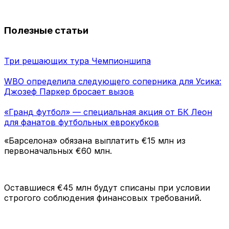
Полезные статьи
Три решающих тура Чемпионшипа
WBO определила следующего соперника для Усика:
Джозеф Паркер бросает вызов
«Гранд футбол» — специальная акция от БК Леон
для фанатов футбольных еврокубков
«Барселона» обязана выплатить €15 млн из
первоначальных €60 млн.
Оставшиеся €45 млн будут списаны при условии
строгого соблюдения финансовых требований.