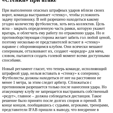
При выполнении опасных штрафных ударов вблизи своих
ворот, команда выстраивает «стенку», чтобы усложнить
задачу противнику. В ней разрешено находиться какому
угодно количеству футболистов, хоть весь коллектив. Цель
ясна – закрыть определенную часть рамки, которую укажет
вратарь, и облегчить ему работу по отражению удара. Но и
противоборствующая сторона желает забить гол любой ценой,
поэтому несколько ее представителей встают в «стенку»
наравне с обороняющимся клубом. Они всячески мешают
соперникам, отталкивают их, создают «коридор» для мяча,
словом, пытаются создать голевой момент всеми доступными
способами.
Новый регламент гласит, что теперь команде, исполняющий
штрафной удар, нельзя вставать в «стенку» к сопернику.
Футболисты должны находиться от нее на расстоянии не
менее 1 метра, за этим следит арбитр. Сближаться с
противником разрешается только после нанесения удара. Но
атакующему клубу не запрещается выстраивать собственный
«редут», главное – должна соблюдаться дистанция. Такое
решение было принято после долгих споров и прений. В
конце концов, пообщавшись с судьями, игроками, тренерами,
представители IFAB пришли к выводу, что внедрение в