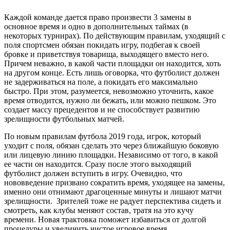
Каждой команде дается право произвести 3 замены в
основное время и одно в дополнительных таймах (в
некоторых турнирах). По действующим правилам, уходящий с
поля спортсмен обязан покидать игру, подбегая к своей
бровке и приветствуя товарища, выходящего вместо него.
Причем неважно, в какой части площадки он находится, хоть
на другом конце. Есть лишь оговорка, что футболист должен
не задерживаться на поле, а покидать его максимально
быстро. При этом, разумеется, невозможно уточнить, какое
время отводится, нужно ли бежать, или можно пешком. Это
создает массу прецедентов и не способствует развитию
зрелищности футбольных матчей.
По новым правилам футбола 2019 года, игрок, который
уходит с поля, обязан сделать это через ближайшую боковую
или лицевую линию площадки. Независимо от того, в какой
ее части он находится. Сразу после этого выходящий
футболист должен вступить в игру. Очевидно, что
нововведение призвано сократить время, уходящее на замены,
именно они отнимают драгоценные минуты и лишают матчи
зрелищности. Зрителей тоже не радует перспектива сидеть и
смотреть, как клубы меняют состав, тратя на это кучу
времени. Новая трактовка поможет избавиться от долгой
процедуры и увеличить чистое игровое время.