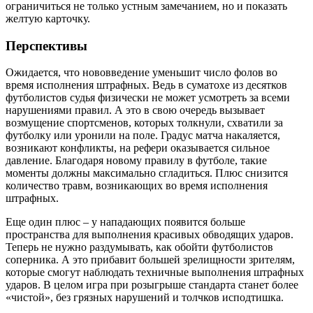
ограничиться не только устным замечанием, но и показать
желтую карточку.
Перспективы
Ожидается, что нововведение уменьшит число фолов во
время исполнения штрафных. Ведь в суматохе из десятков
футболистов судья физически не может усмотреть за всеми
нарушениями правил. А это в свою очередь вызывает
возмущение спортсменов, которых толкнули, схватили за
футболку или уронили на поле. Градус матча накаляется,
возникают конфликты, на рефери оказывается сильное
давление. Благодаря новому правилу в футболе, такие
моменты должны максимально сгладиться. Плюс снизится
количество травм, возникающих во время исполнения
штрафных.
Еще один плюс – у нападающих появится больше
пространства для выполнения красивых обводящих ударов.
Теперь не нужно раздумывать, как обойти футболистов
соперника. А это прибавит большей зрелищности зрителям,
которые смогут наблюдать техничные выполнения штрафных
ударов. В целом игра при розыгрыше стандарта станет более
«чистой», без грязных нарушений и толчков исподтишка.