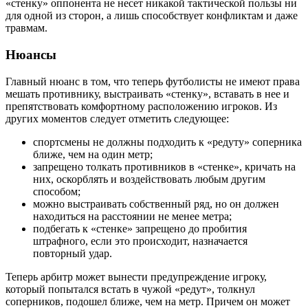
«стенку» оппонента не несет никакой тактической пользы ни
для одной из сторон, а лишь способствует конфликтам и даже
травмам.
Нюансы
Главный нюанс в том, что теперь футболисты не имеют права
мешать противнику, выстраивать «стенку», вставать в нее и
препятствовать комфортному расположению игроков. Из
других моментов следует отметить следующее:
спортсмены не должны подходить к «редуту» соперника
ближе, чем на один метр;
запрещено толкать противников в «стенке», кричать на
них, оскорблять и воздействовать любым другим
способом;
можно выстраивать собственный ряд, но он должен
находиться на расстоянии не менее метра;
подбегать к «стенке» запрещено до пробития
штрафного, если это происходит, назначается
повторный удар.
Теперь арбитр может вынести предупреждение игроку,
который попытался встать в чужой «редут», толкнул
соперников, подошел ближе, чем на метр. Причем он может