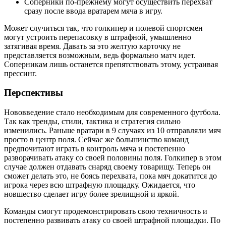
Соперники по-прежнему могут осуществить перехват
сразу после ввода вратарем мяча в игру.
Может случиться так, что голкипер и полевой спортсмен
могут устроить перепасовку в штрафной, умышленно
затягивая время. Давать за это желтую карточку не
представляется возможным, ведь формально матч идет.
Соперникам лишь останется препятствовать этому, устраивая
прессинг.
Перспективы
Нововведение стало необходимым для современного футбола.
Так как тренды, стили, тактика и стратегия сильно
изменились. Раньше вратари в 9 случаях из 10 отправляли мяч
просто в центр поля. Сейчас же большинство команд
предпочитают играть в контроль мяча и постепенно
разворачивать атаку со своей половины поля. Голкипер в этом
случае должен отдавать снаряд своему товарищу. Теперь он
сможет делать это, не боясь перехвата, пока мяч докатится до
игрока через всю штрафную площадку. Ожидается, что
новшество сделает игру более зрелищной и яркой.
Команды смогут продемонстрировать свою техничность и
постепенно развивать атаку со своей штрафной площадки. По