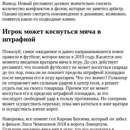
Вывод. Новый регламент должен значительно снизить
количество конфликтов и фолов, которые не заметил арбитр.
Однако нужно смотреть нововведение в динамике, возможно,
появятся какие-то подводные камни.
Игрок может коснуться мяча в
штрафной
Пожалуй, самое ожидаемое и давно напрашивавшееся новое
правило в футболе, которое ввели в 2019 году. Касается оно
момента введения вратарем мяча в игру. До сих действует
регламент, что полевой футболист не может коснуться снаряда
до тех пор, пока он не покинет пределы штрафной площадки
после введения его в игру вратарем. Что это значит? Голкипер
не отправляет мяч сильным ударом в центр поля, а решает
отдать пас на своего товарища. Причем тот не может
коснуться его в пределах штрафной площадки, за это
последует свободный удар в пользу противника. Но соперник
может осуществить перехват, пока мяч катиться в зоне вратаря
и осуществить взятие ворот.
Наверняка, все помнят гол Карима Бензема, который он забил
в финале Лиги Чемпионов 2018 в ворота Ливерпуля.
Голкипер неудачно ввел мяч в игру, тот его подхватил в