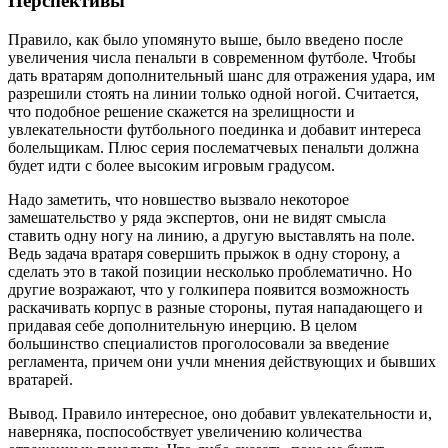
Перспективы
Правило, как было упомянуто выше, было введено после
увеличения числа пенальти в современном футболе. Чтобы
дать вратарям дополнительный шанс для отражения удара, им
разрешили стоять на линии только одной ногой. Считается,
что подобное решение скажется на зрелищности и
увлекательности футбольного поединка и добавит интереса
болельщикам. Плюс серия послематчевых пенальти должна
будет идти с более высоким игровым градусом.
Надо заметить, что новшество вызвало некоторое
замешательство у ряда экспертов, они не видят смысла
ставить одну ногу на линию, а другую выставлять на поле.
Ведь задача вратаря совершить прыжок в одну сторону, а
сделать это в такой позиции несколько проблематично. Но
другие возражают, что у голкипера появится возможность
раскачивать корпус в разные стороны, путая нападающего и
придавая себе дополнительную инерцию. В целом
большинство специалистов проголосовали за введение
регламента, причем они учли мнения действующих и бывших
вратарей.
Вывод. Правило интересное, оно добавит увлекательности и,
наверняка, поспособствует увеличению количества