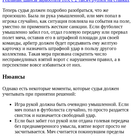
Теперь судья должен подробно разобраться, что же
произошло. Была ли рука умышленной, или мяч попал в
игрока случайно, как ситуация повлияла на события на поле,
уместно ли применить жесткие санкции. Если футболист
умышленно забил гол, отдал голевую передачу или прервал
полет мяча, оставив его в штрафной площади для своей
команды, арбитр должен будет предъявить ему желтую
карточку и назначить штрафной удар в пользу другого
коллектива. Такая мера призвана сократить число
несправедливых взятий ворот с нарушением правил, а в
перспективе вовсе избавиться от них.
Нюансы
Однако есть некоторые моменты, которые судья должен
учитывать при принятии решений:
Игра рукой должна быть очевидно умышленной. Если
мяч попал в футболиста случайно, то просто раздается
свисток и назначается свободный удар.
Если был забит гол рукой или отдана голевая передача
без преднамеренного умысла, взятие ворот просто не
засчитывается. Мяч считается покинувшим пределы