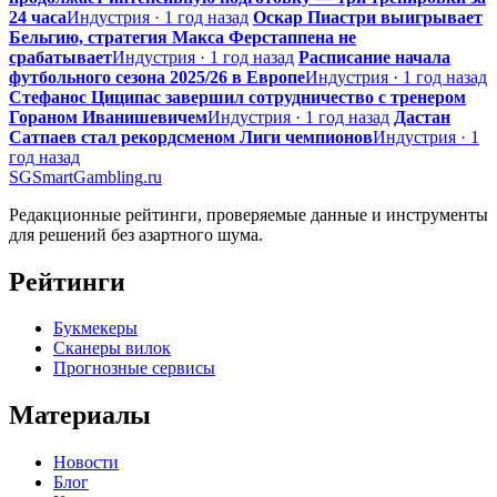
24 часа
Индустрия · 1 год назад
Оскар Пиастри выигрывает
Бельгию, стратегия Макса Ферстаппена не
срабатывает
Индустрия · 1 год назад
Расписание начала
футбольного сезона 2025/26 в Европе
Индустрия · 1 год назад
Стефанос Циципас завершил сотрудничество с тренером
Гораном Иванишевичем
Индустрия · 1 год назад
Дастан
Сатпаев стал рекордсменом Лиги чемпионов
Индустрия · 1
год назад
SG
SmartGambling
.ru
Редакционные рейтинги, проверяемые данные и инструменты
для решений без азартного шума.
Рейтинги
Букмекеры
Сканеры вилок
Прогнозные сервисы
Материалы
Новости
Блог