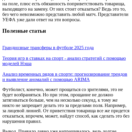
на поле, плюс есть обязанность поприветствовать товарища,
выходящего на замену. От них стоит отказаться? Ведь это то,
без чего невозможно представить любой матч. Представители
УЕФА уже дали ответ на эти вопросы.
Полезные статьи
Грандиозные трансферы в футболе 2025 года
Теория игр в ставках на спорт - анализ стратегий с помощью
моделей Нэша
Анализ временных рядов в спорте: прогнозирование трендов
и выявление аномалий с помощью ARIMA
Футболист, конечно, может прощаться со зрителями, это не
будет возбраняться. Но при этом, прощание не должно
затягиваться больше, чем на несколько секунд, к тому же
никто не запрещает делать это за пределами поля. Например,
за лицевой линией. От приветствия товарища все же придется
отказаться, впрочем, может, найдут способ, как сделать это без
нарушения правил.
Вывод. Правило давно уже напрашивалось, ведь долгие