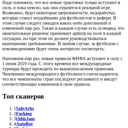
Надо понимать, что все новые трактовки только вступают в
силу, и пока неясно, как они отразятся в реальной игре.
Возможно, будут некоторые шероховатости, недоработки,
которые станут неудобными для футболистов и рефери. В
этом случае следует ожидать каких-либо дополнений и
изменений еще раз. Также в каждом случае есть оговорка, что
окончательное решение принимает арбитр на поле в каждой
ситуации, но при этом он должен руководствоваться
нынешними требованиями. В любом случае, за футболом с
нововведениями будет очень интересно посмотреть.
Напомним еще раз, новые правила ФИФА вступают в силу с
1 июня 2019 года. С этого времени все международные
турниры будут проходить по вышеописанным правилам.
Чиновники международного футбольного союза надеются,
что все чемпионаты стран последуют регламенту и введут
соответствующие изменения в свои правила.
Топ сканеров
1
SafeArbs
2
Forking
3
OddsJam
4
AutoBot