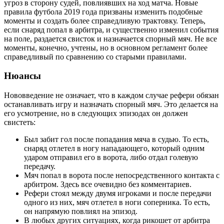
угроз в сторону судей, повлиявших на ход матча. Новые
правила футбола 2019 года призваны изменить подобные
моменты и создать более справедливую трактовку. Теперь,
если снаряд попал в арбитра, и существенно изменил события
на поле, раздается свисток и назначается спорный мяч. Не все
моменты, конечно, учтены, но в основном регламент более
справедливый по сравнению со старыми правилами.
Нюансы
Нововведение не означает, что в каждом случае рефери обязан
останавливать игру и назначать спорный мяч. Это делается на
его усмотрение, но в следующих эпизодах он должен
свистеть:
Был забит гол после попадания мяча в судью. То есть,
снаряд отлетел в ногу нападающего, который одним
ударом отправил его в ворота, либо отдал голевую
передачу.
Мяч попал в ворота после непосредственного контакта с
арбитром. Здесь все очевидно без комментариев.
Рефери стоял между двумя игроками и после передачи
одного из них, мяч отлетел в ноги соперника. То есть,
он напрямую повлиял на эпизод.
В любых других ситуациях, когда рикошет от арбитра