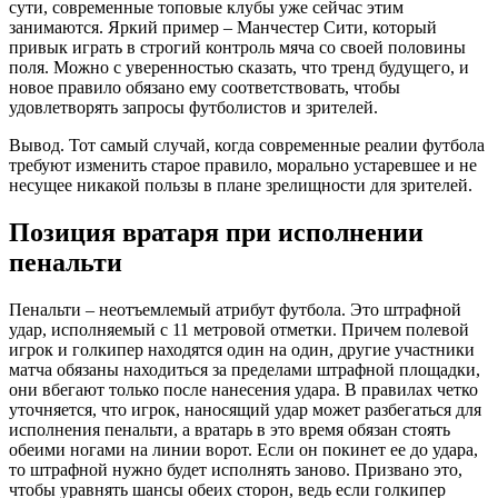
сути, современные топовые клубы уже сейчас этим
занимаются. Яркий пример – Манчестер Сити, который
привык играть в строгий контроль мяча со своей половины
поля. Можно с уверенностью сказать, что тренд будущего, и
новое правило обязано ему соответствовать, чтобы
удовлетворять запросы футболистов и зрителей.
Вывод. Тот самый случай, когда современные реалии футбола
требуют изменить старое правило, морально устаревшее и не
несущее никакой пользы в плане зрелищности для зрителей.
Позиция вратаря при исполнении
пенальти
Пенальти – неотъемлемый атрибут футбола. Это штрафной
удар, исполняемый с 11 метровой отметки. Причем полевой
игрок и голкипер находятся один на один, другие участники
матча обязаны находиться за пределами штрафной площадки,
они вбегают только после нанесения удара. В правилах четко
уточняется, что игрок, наносящий удар может разбегаться для
исполнения пенальти, а вратарь в это время обязан стоять
обеими ногами на линии ворот. Если он покинет ее до удара,
то штрафной нужно будет исполнять заново. Призвано это,
чтобы уравнять шансы обеих сторон, ведь если голкипер