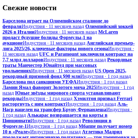
Свежие новости
Барселона играет на Олимпийском стадионе до
февраля
Индустрия · 11 месяцев назад
Олимпийский хоккей
2026 в Италии
Индустрия · 11 месяцев назад
McLaren
продаст будущие болиды Формулы-1 на
аукционе
Индустрия · 11 месяцев назад
Английская премьер-
лига 2025/26, ключевые факторы нового сезона
Индустрия ·
11 месяцев назад
UFC и Paramount заключили контракт на
7,7 млрд долларов
Индустрия · 11 месяцев назад
Рекордные
траты Манчестер Юнайтед при массовых
увольнениях
Индустрия · 11 месяцев назад
US Open 2025,
рекордный призовой фонд $90 млн
Индустрия · 1 год назад
Барселона под санкциями УЕФА
Индустрия · 1 год назад
Ламин Ямал фаворит Золотого мяча 2025
Индустрия · 1 год
назад
Юные звёзды мирового спорта устанавливают
рекорды
Индустрия · 1 год назад
Хэмилтон призвал Ferrari
расторгнуть с ним контракт
Индустрия · 1 год назад
Аль-
Наср нацелен на трансфер Бруну Фернандеша
Индустрия ·
1 год назад
Алькарас возвращается на корты в
Цинциннати
Индустрия · 1 год назад
Революция в
Формуле-1
Индустрия · 1 год назад
Мбаппе получает номер
10 в «Реале»
Индустрия · 1 год назад
Атлетико Мадрид
продолжает интенсивную подготовку — три тренировки за