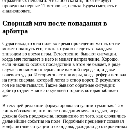
отраженных пенальти. Что-либо сказать, пока не будут
проведены первые 11 метровые, нельзя. Будем смотреть и
анализировать.
Спорный мяч после попадания в
арбитра
Судья находится на поле во время проведения матча, он не
может покинуть его, так как нужно следить за каждым
эпизодом во время игры. Естественно, бывают ситуации,
когда мяч попадает в него и меняет направление. Хорошо,
если никаких особых последствий в этом не бывает, в ряде
случаев возможно прерывание важной передачи, и даже
голевого удара. История знает примеры, когда рефери вставал
на пути снаряда, который летел в створ ворот. В результате
гол не засчитывался. Также бывают обратные ситуации:
арбитр отдает «пас» атакующей стороне, которая забивает
мяч.
В текущей редакции формулировка ситуации туманная. Там
лишь обозначено, что после попадания мяча в судью, игра
должна быть продолжена, независимо от того, как сложились
дальнейшие события на поле. Подобный прецедент создавал
конфликтные ситуации и скандалы, доходило до откровенных