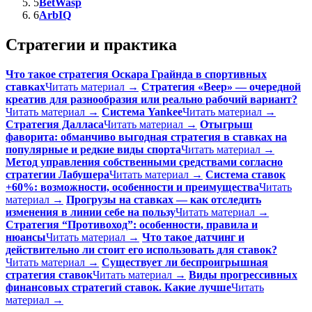
5
BetWasp
6
ArbIQ
Стратегии и практика
Что такое стратегия Оскара Грайнда в спортивных
ставках
Читать материал →
Стратегия «Веер» — очередной
креатив для разнообразия или реально рабочий вариант?
Читать материал →
Система Yankee
Читать материал →
Стратегия Далласа
Читать материал →
Отыгрыш
фаворита: обманчиво выгодная стратегия в ставках на
популярные и редкие виды спорта
Читать материал →
Метод управления собственными средствами согласно
стратегии Лабушера
Читать материал →
Система ставок
+60%: возможности, особенности и преимущества
Читать
материал →
Прогрузы на ставках — как отследить
изменения в линии себе на пользу
Читать материал →
Стратегия “Противоход”: особенности, правила и
нюансы
Читать материал →
Что такое датчинг и
действительно ли стоит его использовать для ставок?
Читать материал →
Существует ли беспроигрышная
стратегия ставок
Читать материал →
Виды прогрессивных
финансовых стратегий ставок. Какие лучше
Читать
материал →