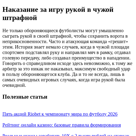
Наказание за игру рукой в чужой
штрафной
Не только обороняющиеся футболисты могут умышленно
сыграть рукой в своей штрафной, чтобы сохранить ворота в
неприкосновенности. Часто и атакующая команда «грешит»
этим. История знает немало случаев, когда в чужой площади
спортсмен подставлял руку и направлял мяч в рамку, отдавал
голевую передачу, либо создавал преимущество в нападении.
Говорить о справедливом исходе здесь невозможно, к тому же
арбитр за это никак не наказывал, максимум свободный удар
в пользу обороняющегося клуба. Да и то не всегда, лишь в
самых очевидных игровых случаях, когда игра рукой была
очевидной.
Полезные статьи
Пять акций Riobet к чемпионату мира по футболу 2026
Рейтинг онлайн казино: базовые правила формирования
Реальные шансы заработать 10X с 2 тысяч рублей на ставках