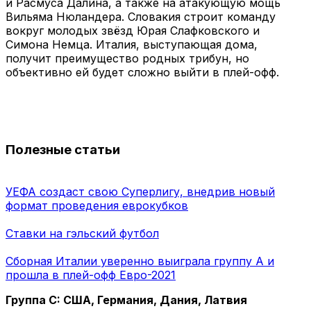
и Расмуса Далина, а также на атакующую мощь
Вильяма Нюландера. Словакия строит команду
вокруг молодых звёзд Юрая Слафковского и
Симона Немца. Италия, выступающая дома,
получит преимущество родных трибун, но
объективно ей будет сложно выйти в плей-офф.
Полезные статьи
УЕФА создаст свою Суперлигу, внедрив новый
формат проведения еврокубков
Ставки на гэльский футбол
Сборная Италии уверенно выиграла группу А и
прошла в плей-офф Евро-2021
Группа C: США, Германия, Дания, Латвия