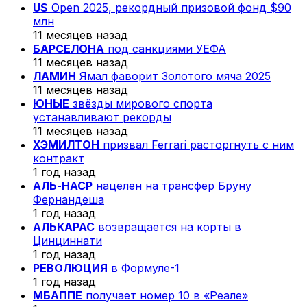
US
Open 2025, рекордный призовой фонд $90
млн
11 месяцев назад
БАРСЕЛОНА
под санкциями УЕФА
11 месяцев назад
ЛАМИН
Ямал фаворит Золотого мяча 2025
11 месяцев назад
ЮНЫЕ
звёзды мирового спорта
устанавливают рекорды
11 месяцев назад
ХЭМИЛТОН
призвал Ferrari расторгнуть с ним
контракт
1 год назад
АЛЬ-НАСР
нацелен на трансфер Бруну
Фернандеша
1 год назад
АЛЬКАРАС
возвращается на корты в
Цинциннати
1 год назад
РЕВОЛЮЦИЯ
в Формуле-1
1 год назад
МБАППЕ
получает номер 10 в «Реале»