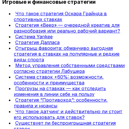
Игровые и финансовые стратегии
Что такое стратегия Оскара Грайнда в
спортивных ставках
Стратегия «Веер» — очередной креатив для
разнообразия или реально рабочий вариант?
Система Yankee
Стратегия Далласа
Отыгрыш фаворита: обманчиво выгодная
стратегия в ставках на популярные и редкие
виды спорта
Метод управления собственными средствами
согласно стратегии Лабушера
Система ставок +60%: возможности,
особенности и преимущества
Прогрузы на ставках — как отследить
изменения в линии себе на пользу
Стратегия “Противоход”: особенности,
правила и нюансы
Что такое датчинг и действительно ли стоит
его использовать для ставок?
Существует ли беспроигрышная стратегия
ставок