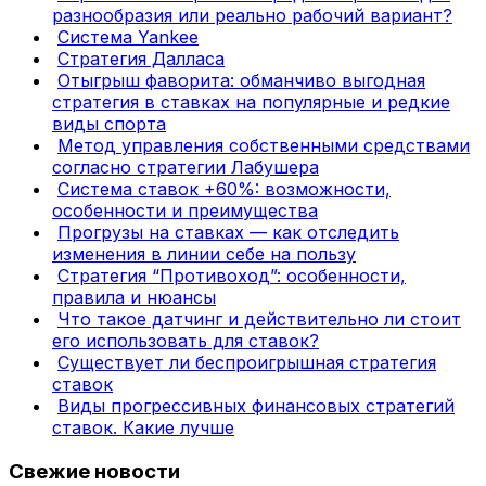
разнообразия или реально рабочий вариант?
Система Yankee
Стратегия Далласа
Отыгрыш фаворита: обманчиво выгодная
стратегия в ставках на популярные и редкие
виды спорта
Метод управления собственными средствами
согласно стратегии Лабушера
Система ставок +60%: возможности,
особенности и преимущества
Прогрузы на ставках — как отследить
изменения в линии себе на пользу
Стратегия “Противоход”: особенности,
правила и нюансы
Что такое датчинг и действительно ли стоит
его использовать для ставок?
Существует ли беспроигрышная стратегия
ставок
Виды прогрессивных финансовых стратегий
ставок. Какие лучше
Свежие новости