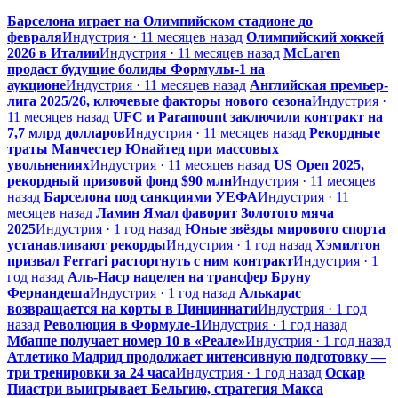
Барселона играет на Олимпийском стадионе до
февраля
Индустрия · 11 месяцев назад
Олимпийский хоккей
2026 в Италии
Индустрия · 11 месяцев назад
McLaren
продаст будущие болиды Формулы-1 на
аукционе
Индустрия · 11 месяцев назад
Английская премьер-
лига 2025/26, ключевые факторы нового сезона
Индустрия ·
11 месяцев назад
UFC и Paramount заключили контракт на
7,7 млрд долларов
Индустрия · 11 месяцев назад
Рекордные
траты Манчестер Юнайтед при массовых
увольнениях
Индустрия · 11 месяцев назад
US Open 2025,
рекордный призовой фонд $90 млн
Индустрия · 11 месяцев
назад
Барселона под санкциями УЕФА
Индустрия · 11
месяцев назад
Ламин Ямал фаворит Золотого мяча
2025
Индустрия · 1 год назад
Юные звёзды мирового спорта
устанавливают рекорды
Индустрия · 1 год назад
Хэмилтон
призвал Ferrari расторгнуть с ним контракт
Индустрия · 1
год назад
Аль-Наср нацелен на трансфер Бруну
Фернандеша
Индустрия · 1 год назад
Алькарас
возвращается на корты в Цинциннати
Индустрия · 1 год
назад
Революция в Формуле-1
Индустрия · 1 год назад
Мбаппе получает номер 10 в «Реале»
Индустрия · 1 год назад
Атлетико Мадрид продолжает интенсивную подготовку —
три тренировки за 24 часа
Индустрия · 1 год назад
Оскар
Пиастри выигрывает Бельгию, стратегия Макса