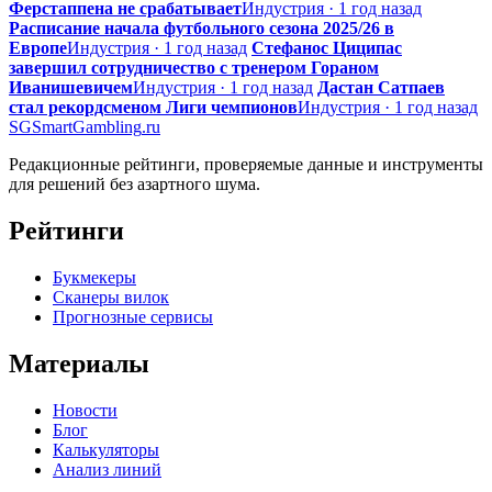
Ферстаппена не срабатывает
Индустрия · 1 год назад
Расписание начала футбольного сезона 2025/26 в
Европе
Индустрия · 1 год назад
Стефанос Циципас
завершил сотрудничество с тренером Гораном
Иванишевичем
Индустрия · 1 год назад
Дастан Сатпаев
стал рекордсменом Лиги чемпионов
Индустрия · 1 год назад
SG
SmartGambling
.ru
Редакционные рейтинги, проверяемые данные и инструменты
для решений без азартного шума.
Рейтинги
Букмекеры
Сканеры вилок
Прогнозные сервисы
Материалы
Новости
Блог
Калькуляторы
Анализ линий