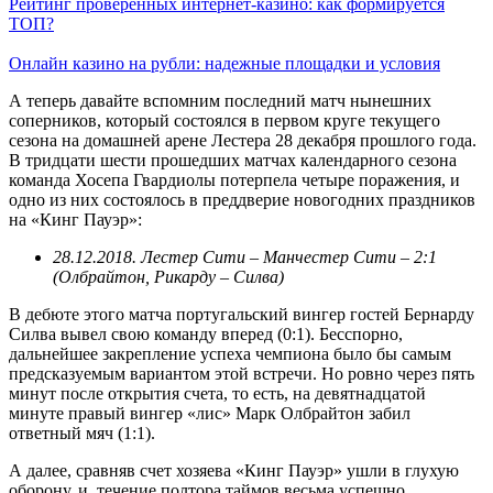
Рейтинг проверенных интернет-казино: как формируется
ТОП?
Онлайн казино на рубли: надежные площадки и условия
А теперь давайте вспомним последний матч нынешних
соперников, который состоялся в первом круге текущего
сезона на домашней арене Лестера 28 декабря прошлого года.
В тридцати шести прошедших матчах календарного сезона
команда Хосепа Гвардиолы потерпела четыре поражения, и
одно из них состоялось в преддверие новогодних праздников
на «Кинг Пауэр»:
28.12.2018. Лестер Сити – Манчестер Сити – 2:1
(Олбрайтон, Рикарду – Силва)
В дебюте этого матча португальский вингер гостей Бернарду
Силва вывел свою команду вперед (0:1). Бесспорно,
дальнейшее закрепление успеха чемпиона было бы самым
предсказуемым вариантом этой встречи. Но ровно через пять
минут после открытия счета, то есть, на девятнадцатой
минуте правый вингер «лис» Марк Олбрайтон забил
ответный мяч (1:1).
А далее, сравняв счет хозяева «Кинг Пауэр» ушли в глухую
оборону, и течение полтора таймов весьма успешно