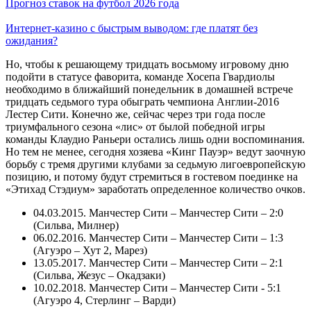
Прогноз ставок на футбол 2026 года
Интернет-казино с быстрым выводом: где платят без
ожидания?
Но, чтобы к решающему тридцать восьмому игровому дню
подойти в статусе фаворита, команде Хосепа Гвардиолы
необходимо в ближайший понедельник в домашней встрече
тридцать седьмого тура обыграть чемпиона Англии-2016
Лестер Сити. Конечно же, сейчас через три года после
триумфального сезона «лис» от былой победной игры
команды Клаудио Раньери остались лишь одни воспоминания.
Но тем не менее, сегодня хозяева «Кинг Пауэр» ведут заочную
борьбу с тремя другими клубами за седьмую лигоевропейскую
позицию, и потому будут стремиться в гостевом поединке на
«Этихад Стэдиум» заработать определенное количество очков.
04.03.2015. Манчестер Сити – Манчестер Сити – 2:0
(Сильва, Милнер)
06.02.2016. Манчестер Сити – Манчестер Сити – 1:3
(Агуэро – Хут 2, Марез)
13.05.2017. Манчестер Сити – Манчестер Сити – 2:1
(Сильва, Жезус – Окадзаки)
10.02.2018. Манчестер Сити – Манчестер Сити - 5:1
(Агуэро 4, Стерлинг – Варди)