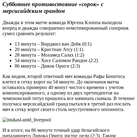
Субботнее противостояние «сорок» с
мерсисайдским грандом
Дважды в этом матче команда Юргена Клоппа выходила
вперед и дважды совершенно немотивированный соперник
сумел сравнять результат:
13 минута – Вирджил ван Дейк (0:1)
20 минута – Кристиан Атсу (1:1)
28 минута – Мохамед Салах (1:2)
54 минута – Хосе Саломон Рандон (2:2)
86 минута – Дивок Ориги (2:3)
Как видим, второй ответный мяч команды Рафы Бенитеса
влетел в сетку ворот на 54 минуте. До окончания матча
оставалось примерно 40 минут чистого времени с учетом
компенсированного, а одному из двух претендентов на
чемпионский титул пришлось все начинать сначала. В течение
получаса мерсисайдский гранд пытался в третий раз послать
мяч в сетку ворот своего столь неуступчивого оппонента.
И в итоге, на 86 минуте точный удар бельгийского
нападающего Дивока Ориги достиг цели (2:3). Таким