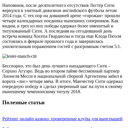
Напомним, после десятилетнего отсутствия Лестер Сити
вернулся в элитный дивизион английского футбола летом
2014 года. С тех пор на домашней арене «горожан» прошли
четыре календарных поединка нынешних соперников. Как
видим, в трех из них победы одержал более именитый и
титулованный Сити. А последняя на сегодняшний день
встреча команд Хосепа Гвардиолы и тогда еще Клода Пюэля
состоялась в феврале прошлого года и завершилась
унизительным поражением гостей с разгромным счетом 5:1.
Бесспорно, это был день лучшего нападающего Сити –
Серхио Агуэро. Ведь во втором тайме бессменный партнер
Лионеля Месси в национальной сборной Аргентины забил в
ворота «лис» четыре мяча. В итоге, Манчестер Сити одержал
очередную победу и сделал уверенный шаг на пути к своему
нынешнему чемпионскому титулу 2018.
Полезные статьи
Рейтинг онлайн казино: проверенные клубы для выигрышей