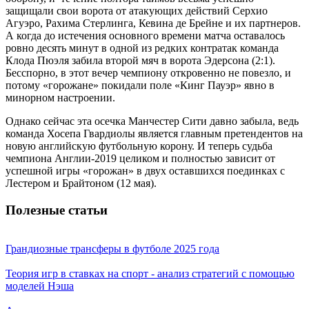
защищали свои ворота от атакующих действий Серхио
Агуэро, Рахима Стерлинга, Кевина де Брейне и их партнеров.
А когда до истечения основного времени матча оставалось
ровно десять минут в одной из редких контратак команда
Клода Пюэля забила второй мяч в ворота Эдерсона (2:1).
Бесспорно, в этот вечер чемпиону откровенно не повезло, и
потому «горожане» покидали поле «Кинг Пауэр» явно в
минорном настроении.
Однако сейчас эта осечка Манчестер Сити давно забыла, ведь
команда Хосепа Гвардиолы является главным претендентов на
новую английскую футбольную корону. И теперь судьба
чемпиона Англии-2019 целиком и полностью зависит от
успешной игры «горожан» в двух оставшихся поединках с
Лестером и Брайтоном (12 мая).
Полезные статьи
Грандиозные трансферы в футболе 2025 года
Теория игр в ставках на спорт - анализ стратегий с помощью
моделей Нэша