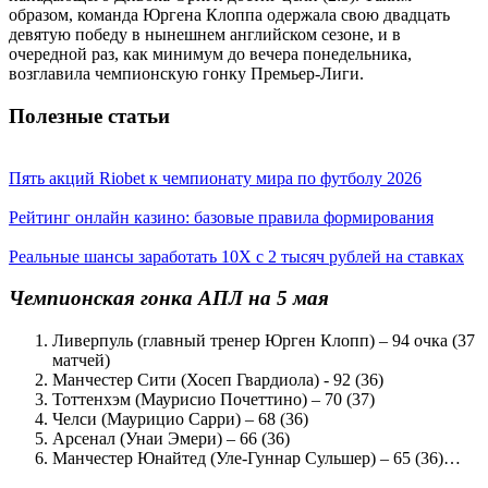
образом, команда Юргена Клоппа одержала свою двадцать
девятую победу в нынешнем английском сезоне, и в
очередной раз, как минимум до вечера понедельника,
возглавила чемпионскую гонку Премьер-Лиги.
Полезные статьи
Пять акций Riobet к чемпионату мира по футболу 2026
Рейтинг онлайн казино: базовые правила формирования
Реальные шансы заработать 10X с 2 тысяч рублей на ставках
Чемпионская гонка АПЛ на 5 мая
Ливерпуль (главный тренер Юрген Клопп) – 94 очка (37
матчей)
Манчестер Сити (Хосеп Гвардиола) - 92 (36)
Тоттенхэм (Маурисио Почеттино) – 70 (37)
Челси (Маурицио Сарри) – 68 (36)
Арсенал (Унаи Эмери) – 66 (36)
Манчестер Юнайтед (Уле-Гуннар Сульшер) – 65 (36)…