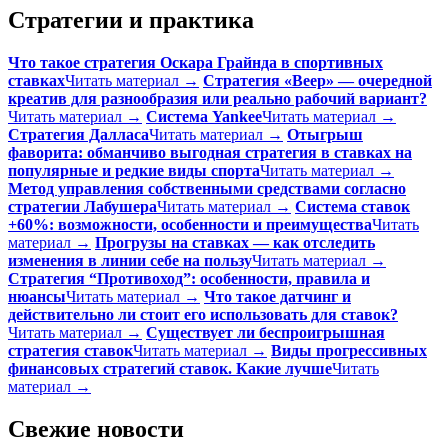
Стратегии и практика
Что такое стратегия Оскара Грайнда в спортивных
ставках
Читать материал →
Стратегия «Веер» — очередной
креатив для разнообразия или реально рабочий вариант?
Читать материал →
Система Yankee
Читать материал →
Стратегия Далласа
Читать материал →
Отыгрыш
фаворита: обманчиво выгодная стратегия в ставках на
популярные и редкие виды спорта
Читать материал →
Метод управления собственными средствами согласно
стратегии Лабушера
Читать материал →
Система ставок
+60%: возможности, особенности и преимущества
Читать
материал →
Прогрузы на ставках — как отследить
изменения в линии себе на пользу
Читать материал →
Стратегия “Противоход”: особенности, правила и
нюансы
Читать материал →
Что такое датчинг и
действительно ли стоит его использовать для ставок?
Читать материал →
Существует ли беспроигрышная
стратегия ставок
Читать материал →
Виды прогрессивных
финансовых стратегий ставок. Какие лучше
Читать
материал →
Свежие новости