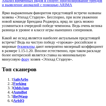
Анализ временных рядов в спорте: прогнозирование трендов
и выявление аномалий с помощью ARIMA
Ярко выраженным фаворитом предстоящей встречи названы
хозяева «Этихад Стэдиум». Бесспорно, при всем уважении
новой команде Брендана Роджерса, вряд ли здесь можно
усомниться в очередной победе чемпиона. Ведь очень велика
разница в уровне и классе игры нынешних соперников.
Какой же исход является наиболее актуальным предстоящей
встречи? Ведь на чистую победу «горожан» российские и
мировые
букмекеры
дают невероятно мизерный коэффициент
в размере 1.15-1.20. Вполне естественно, при таком раскладе
более интересной является ставка на минимальную
минусовую
фору
хозяев «Этихад Стэдиум».
Топ сканеров
1
SafeArbs
2
Forking
3
OddsJam
4
AutoBot
5
BetWasp
6
ArbIQ