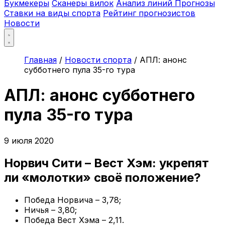
Букмекеры
Сканеры вилок
Анализ линий
Прогнозы
Ставки на виды спорта
Рейтинг прогнозистов
Новости
Главная
/
Новости спорта
/
АПЛ: анонс
субботнего пула 35-го тура
АПЛ: анонс субботнего
пула 35-го тура
9 июля 2020
Норвич Сити – Вест Хэм: укрепят
ли «молотки» своё положение?
Победа Норвича – 3,78;
Ничья – 3,80;
Победа Вест Хэма – 2,11.