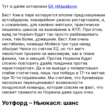
Тут и далее котировки
БК «Марафон»
.
Вест Хэм в паре котируется вполне предсказуемым
аутсайдером, «канарейки» ужасно рестартовали, и,
к сожалению, для «зелёно-жёлтых», практически
лишились шансов на выживание в АПЛ. При этом,
вряд ли Норвич будет так просто разбазаривать
очки, тем более, домашние. Вест Хэм очень
нестабилен, команде Мойеса три тура назад
обыграл Челси со счётом 3:2, но тот матч
«молотки» провели на максимуме, как в плане
физики, так и эмоций. Против Норвича будет
сложно повторить драйв поединка против
«аристократов». Да и на выезде у «кларетовых»
слабая статистика, лишь три победы в 17-ти матчах
при 10-ти поражениях. Мы считаем, что букмекеры
несколько переоценивают возможности
лондонской команды, которая совсем не факт, что
сможет привезти из Норвича даже одно очко.
Уотфорд – Ньюкасл: шанс