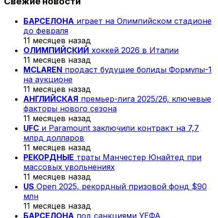
Свежие новости
БАРСЕЛОНА
играет на Олимпийском стадионе
до февраля
11 месяцев назад
ОЛИМПИЙСКИЙ
хоккей 2026 в Италии
11 месяцев назад
MCLAREN
продаст будущие болиды Формулы-1
на аукционе
11 месяцев назад
АНГЛИЙСКАЯ
премьер-лига 2025/26, ключевые
факторы нового сезона
11 месяцев назад
UFC
и Paramount заключили контракт на 7,7
млрд долларов
11 месяцев назад
РЕКОРДНЫЕ
траты Манчестер Юнайтед при
массовых увольнениях
11 месяцев назад
US
Open 2025, рекордный призовой фонд $90
млн
11 месяцев назад
БАРСЕЛОНА
под санкциями УЕФА