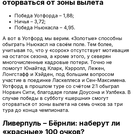
оторваться от зоны вылета
Победа Уотфорда – 1,88;
Ничья – 3,72;
Победа Ньюкасла – 4,95.
А вот в Уотфорд мы верим. «Золотые» способны
обыграть Ньюкасл на своём поле. Тем более,
учитывая то, что у «сорок» отсутствует мотивация
на остаток сезона, а кроме этого, у северян
многочисленные кадровые потери. Точно не
помогут Юнайтед Кларк, Кэрролл, Лежен,
Лонгстафф и Хэйден, под большим вопросом
участие в поединке Ласкеллеса и Сен-Максимена.
Уотфорд в прошлом туре со счётом 2:1 обыграл
Норвич Сити, благодаря голам Доусона и Уэлбека. В
случае победы в субботу «шершни» смогут
оторваться от зоны вылета на семь очков за три
тура до конца чемпионата.
Ливерпуль – Бёрнли: наберут ли
«красные» 100 очков?