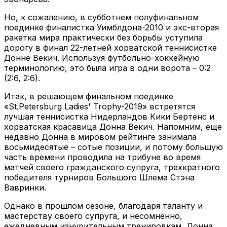
Но, к сожалению, в субботнем полуфинальном
поединке финалистка Уимблдона-2010 и экс-вторая
ракетка мира практически без борьбы уступила
дорогу в финал 22-летней хорватской теннисистке
Донне Векич. Используя футбольно-хоккейную
терминологию, это была игра в одни ворота – 0:2
(2:6, 2:6).
Итак, в решающем финальном поединке
«St.Petersburg Ladies' Trophy-2019» встретятся
лучшая теннисистка Нидерландов Кики Бертенс и
хорватская красавица Донна Векич. Напомним, еще
недавно Донна в мировом рейтинге занимала
восьмидесятые – сотые позиции, и потому большую
часть времени проводила на трибуне во время
матчей своего гражданского супруга, трехкратного
победителя турниров Большого Шлема Стэна
Вавринки.
Однако в прошлом сезоне, благодаря таланту и
мастерству своего супруга, и несомненно,
ежедневным изнурительным тренировкам, Донна