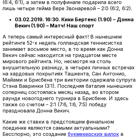
(6:4, 6:1), а затем в полуфинале подарила всего
лишь четыре гейма Вере Звонаревой – 2:0 (6:2, 6:2).
03.02.2019. 16:30. Кики Бертенс (1.90) – Донна
Векич (1.90) – Матч! Наш спорт
А теперь самый интересный факт! В нынешнем
рейтинге 52-х недель голландская теннисистка
занимает восьмое место, в то время как Донна
Векич сейчас находится на тридцатом месте
мирового рейтинга. Но, несмотря на столь
внушительную разницу, в четырех личных встречах
на хардовых покрытиях Ташкента, Сан Антонио,
Майами и Брисбена три виктории одержала супруга
Стэна Вавринки (3:1). Последняя баталия нынешних
соперниц состоялась месяц назад, во втором
раунде новогоднего турнира в Брисбене. И здесь
также со счетом – 2:1 (7:6, 1:6, 7:5) победу
праздновала Донна Векич.
Какие же ставки в предстоящем финальном
поединке являются самыми актуальными?
Бесспорно, это создание
букмекерских вилок
в