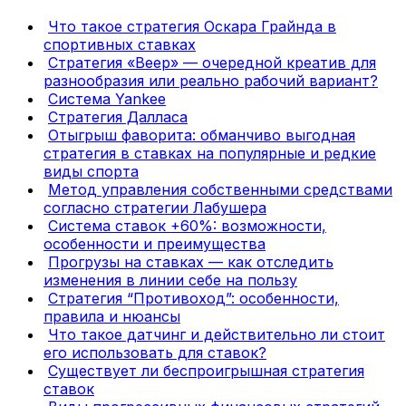
Что такое стратегия Оскара Грайнда в
спортивных ставках
Стратегия «Веер» — очередной креатив для
разнообразия или реально рабочий вариант?
Система Yankee
Стратегия Далласа
Отыгрыш фаворита: обманчиво выгодная
стратегия в ставках на популярные и редкие
виды спорта
Метод управления собственными средствами
согласно стратегии Лабушера
Система ставок +60%: возможности,
особенности и преимущества
Прогрузы на ставках — как отследить
изменения в линии себе на пользу
Стратегия “Противоход”: особенности,
правила и нюансы
Что такое датчинг и действительно ли стоит
его использовать для ставок?
Существует ли беспроигрышная стратегия
ставок