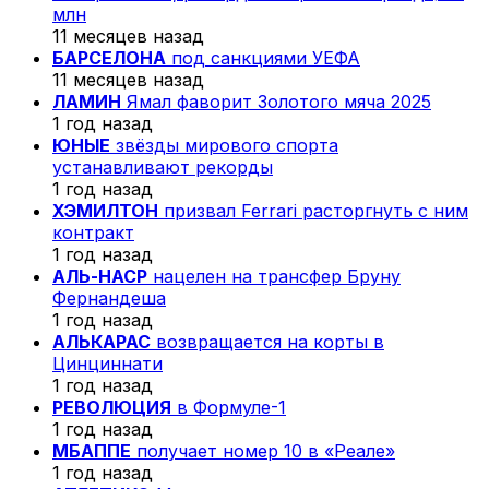
млн
11 месяцев назад
БАРСЕЛОНА
под санкциями УЕФА
11 месяцев назад
ЛАМИН
Ямал фаворит Золотого мяча 2025
1 год назад
ЮНЫЕ
звёзды мирового спорта
устанавливают рекорды
1 год назад
ХЭМИЛТОН
призвал Ferrari расторгнуть с ним
контракт
1 год назад
АЛЬ-НАСР
нацелен на трансфер Бруну
Фернандеша
1 год назад
АЛЬКАРАС
возвращается на корты в
Цинциннати
1 год назад
РЕВОЛЮЦИЯ
в Формуле-1
1 год назад
МБАППЕ
получает номер 10 в «Реале»
1 год назад