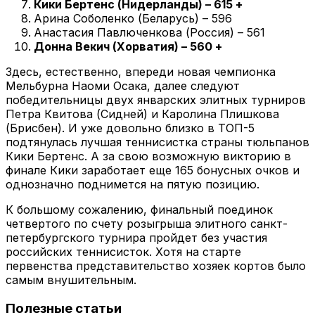
Кики Бертенс (Нидерланды) – 615 +
Арина Соболенко (Беларусь) – 596
Анастасия Павлюченкова (Россия) – 561
Донна Векич (Хорватия) – 560 +
Здесь, естественно, впереди новая чемпионка
Мельбурна Наоми Осака, далее следуют
победительницы двух январских элитных турниров
Петра Квитова (Сидней) и Каролина Плишкова
(Брисбен). И уже довольно близко в ТОП-5
подтянулась лучшая теннисистка страны тюльпанов
Кики Бертенс. А за свою возможную викторию в
финале Кики заработает еще 165 бонусных очков и
однозначно поднимется на пятую позицию.
К большому сожалению, финальный поединок
четвертого по счету розыгрыша элитного санкт-
петербургского турнира пройдет без участия
российских теннисисток. Хотя на старте
первенства представительство хозяек кортов было
самым внушительным.
Полезные статьи