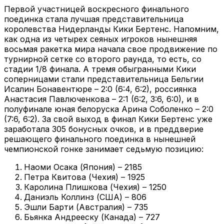
Первой участницей воскресного финального
поединка стала лучшая представительница
королевства Нидерланды Кики Бертенс. Напомним,
как одна из четырех сеяных игроков нынешняя
восьмая ракетка мира начала свое продвижение по
турнирной сетке со второго раунда, то есть, со
стадии 1/8 финала. А тремя обыгранными Кики
соперницами стали представительница Бельгии
Исалин Бонавентюре – 2:0 (6:4, 6:2), россиянка
Анастасия Павлюченкова – 2:1 (6:2, 3:6, 6:0), и в
полуфинале юная белоруска Арина Соболенко – 2:0
(7:6, 6:2). За свой выход в финал Кики Бертенс уже
заработала 305 бонусных очков, и в преддверие
решающего финального поединка в нынешней
чемпионской гонке занимает седьмую позицию:
Наоми Осака (Япония) – 2185
Петра Квитова (Чехия) – 1925
Каролина Плишкова (Чехия) – 1250
Даниэль Коллинз (США) – 806
Эшли Барти (Австралия) – 735
Бьянка Андрееску (Канада) – 727