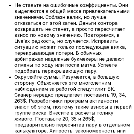
Не ставьте на ошибочные коэффициенты. Они
выделяются в общей массе привлекательными
значениями. Соблазн велик, но лучше
отказаться от этой затеи. Деньги контора
возвращать не станет, а просто пересчитает
взнос по новому значению. Повторимся, в
Live’ах редкость, но случается. Исправить
ситуацию может только последующая вилка,
перекрывающая потери. В обычных
арбитражах надежные букмекеры не делают
отмены по ходу или после матча. Успеете
подобрать перекрывающую пару.
Округляйте суммы. Разумеется, в большую
сторону. Объясняется это многолетним
наблюдением за работой спецутилит БК.
Сканер нередко предлагает поставить 19, 34,
263$. Разработчики программ активности
знают об этом, поэтому такие взносы в первой
группе риска. Внесите в расчеты толику
живого. Поставьте 20, 35 и 265$,
предварительно пересчитав пару в отдельном
калькуляторе. Хитрость, закономерность или