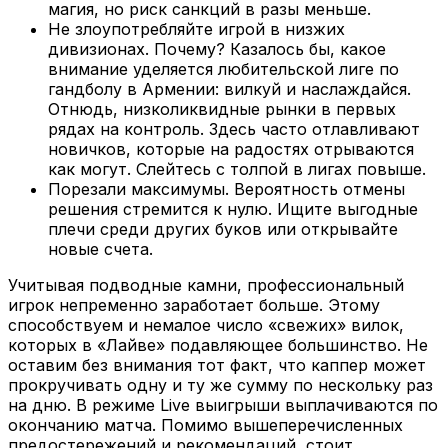
магия, но риск санкций в разы меньше.
Не злоупотребляйте игрой в низжих
дивизионах. Почему? Казалось бы, какое
внимание уделяется любительской лиге по
гандболу в Армении: вилкуй и наслаждайся.
Отнюдь, низколиквидные рынки в первых
рядах на контроль. Здесь часто отлавливают
новичков, которые на радостях отрываются
как могут. Слейтесь с толпой в лигах повыше.
Порезали максимумы. Вероятность отмены
решения стремится к нулю. Ищите выгодные
плечи среди других буков или открывайте
новые счета.
Учитывая подводные камни, профессиональный
игрок непременно заработает больше. Этому
способствуем и немалое число «свежих» вилок,
которых в «Лайве» подавляющее большинство. Не
оставим без внимания тот факт, что каппер может
прокручивать одну и ту же сумму по нескольку раз
на дню. В режиме Live выигрыши выплачиваются по
окончанию матча. Помимо вышеперечисленных
предостережений и рекомендаций, стоит