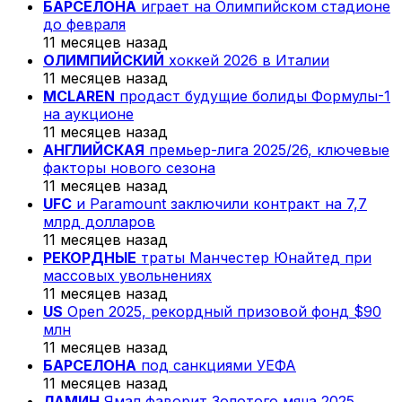
БАРСЕЛОНА
играет на Олимпийском стадионе
до февраля
11 месяцев назад
ОЛИМПИЙСКИЙ
хоккей 2026 в Италии
11 месяцев назад
MCLAREN
продаст будущие болиды Формулы-1
на аукционе
11 месяцев назад
АНГЛИЙСКАЯ
премьер-лига 2025/26, ключевые
факторы нового сезона
11 месяцев назад
UFC
и Paramount заключили контракт на 7,7
млрд долларов
11 месяцев назад
РЕКОРДНЫЕ
траты Манчестер Юнайтед при
массовых увольнениях
11 месяцев назад
US
Open 2025, рекордный призовой фонд $90
млн
11 месяцев назад
БАРСЕЛОНА
под санкциями УЕФА
11 месяцев назад
ЛАМИН
Ямал фаворит Золотого мяча 2025