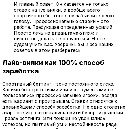
И главный совет. Он касается не только
ставок на live вилки, а вообще всего
спортивного беттинга: не забывайте свою
голову. Профессиональные ставки – это
работа. Требующая определенных усилий.
Просто лечь на диван/гамак/пляж и
ничего не делать не получиться. Но не
будем учить вас. Уверены, вы и без наших
советов в этом разберетесь.
Лайв-вилки как 100% способ
заработка
Спортивный беттинг – зона постоянного риска.
Какими бы стратегиями или инструментами не
пользовались профессиональные игроки, всегда
есть вариант с проигрышем. Ставки относятся к
древнейшему способу заработка. Не одно столетие
азартные игроки пытались найти беспроигрышный
Грааль беттинга. Эти поиски не увенчались
успехом, но пытливый ум и настойчивость ряда