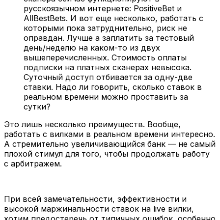
русскоязычном интернете: PositiveBet и
AllBestBets. И вот еще несколько, работать с
которыми пока затруднительно, риск не
оправдан. Лучше а заплатить за тестовый
день/неделю на каком-то из двух
вышеперечисленных. Стоимость оплаты
подписки на платных сканерах невысока.
Суточный доступ отбивается за одну-две
ставки. Надо ли говорить, сколько ставок в
реальном времени можно проставить за
сутки?
Это лишь несколько преимуществ. Вообще,
работать с вилками в реальном времени интересно.
А стремительно увеличивающийся банк — не самый
плохой стимул для того, чтобы продолжать работу
с арбитражем.
При всей замечательности, эффективности и
высокой маржинальности ставок на live вилки,
хотим предостеречь от типичных ошибок, особенно