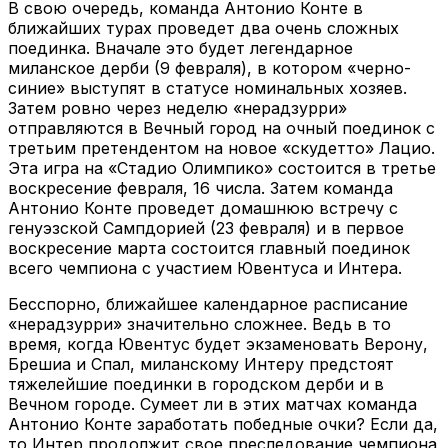
В свою очередь, команда Антонио Конте в
ближайших турах проведет два очень сложных
поединка. Вначале это будет легендарное
миланское дерби (9 февраля), в котором «черно-
синие» выступят в статусе номинальных хозяев.
Затем ровно через неделю «нерадзурри»
отправляются в Вечный город на очный поединок с
третьим претендентом на новое «скудетто» Лацио.
Эта игра на «Стадио Олимпико» состоится в третье
воскресение февраля, 16 числа. Затем команда
Антонио Конте проведет домашнюю встречу с
генуэзской Сампдорией (23 февраля) и в первое
воскресение марта состоится главный поединок
всего чемпиона с участием Ювентуса и Интера.
Бесспорно, ближайшее календарное расписание
«нерадзурри» значительно сложнее. Ведь в то
время, когда Ювентус будет экзаменовать Верону,
Брешиа и Спал, миланскому Интеру предстоят
тяжелейшие поединки в городском дерби и в
Вечном городе. Сумеет ли в этих матчах команда
Антонио Конте заработать победные очки? Если да,
то Интер продолжит свое преследование чемпиона