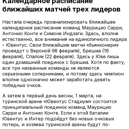
Календарное расписание
ближайших матчей трех лидеров
Настала очередь проанализировать ближайшее
календарное расписание команд Маурицио Сарри,
Антонио Конте и Симоне Индзаги. Здесь, вполне
естественно, все внимания на единоличного лидера
– Ювентус. Свои ближайшие матчи «бьянконери»
проведут с Вероной 98 февраля), Брешиа (16
февраля), Спалом (22 февраля). Здесь у Юве лишь
один домашний поединок с Брешиа. Хотя по факту,
все три названные команды не являются
серьезными соперниками, и потому здесь чемпион
вполне однозначно может заработать девять
победных очков.
А затем в первый день весны, 1 марта, на
туринской арене «Ювентус Стадиум» состоится
принципиальный поединок команд Маурицио
Сарри и Антонио Конте. Если к этой баталии
Ювентус и Интер подойдут без новых очковых
потерь, и хозяева туринской арены будут по-