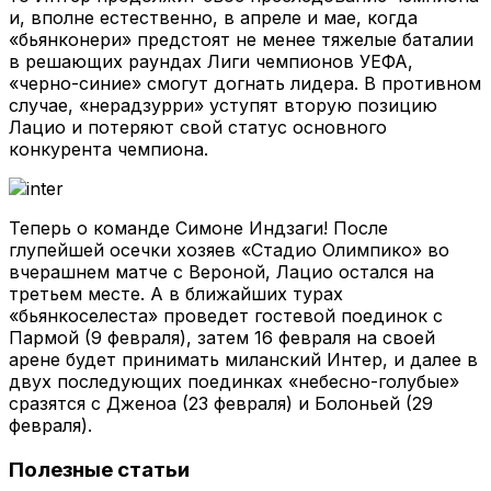
и, вполне естественно, в апреле и мае, когда
«бьянконери» предстоят не менее тяжелые баталии
в решающих раундах Лиги чемпионов УЕФА,
«черно-синие» смогут догнать лидера. В противном
случае, «нерадзурри» уступят вторую позицию
Лацио и потеряют свой статус основного
конкурента чемпиона.
Теперь о команде Симоне Индзаги! После
глупейшей осечки хозяев «Стадио Олимпико» во
вчерашнем матче с Вероной, Лацио остался на
третьем месте. А в ближайших турах
«бьянкоселеста» проведет гостевой поединок с
Пармой (9 февраля), затем 16 февраля на своей
арене будет принимать миланский Интер, и далее в
двух последующих поединках «небесно-голубые»
сразятся с Дженоа (23 февраля) и Болоньей (29
февраля).
Полезные статьи