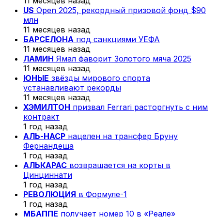
11 месяцев назад
US
Open 2025, рекордный призовой фонд $90
млн
11 месяцев назад
БАРСЕЛОНА
под санкциями УЕФА
11 месяцев назад
ЛАМИН
Ямал фаворит Золотого мяча 2025
11 месяцев назад
ЮНЫЕ
звёзды мирового спорта
устанавливают рекорды
11 месяцев назад
ХЭМИЛТОН
призвал Ferrari расторгнуть с ним
контракт
1 год назад
АЛЬ-НАСР
нацелен на трансфер Бруну
Фернандеша
1 год назад
АЛЬКАРАС
возвращается на корты в
Цинциннати
1 год назад
РЕВОЛЮЦИЯ
в Формуле-1
1 год назад
МБАППЕ
получает номер 10 в «Реале»