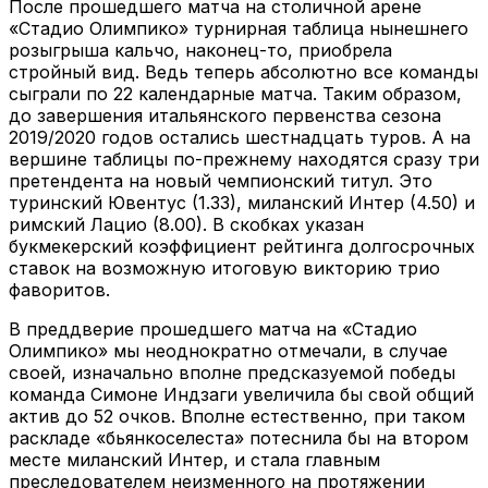
После прошедшего матча на столичной арене
«Стадио Олимпико» турнирная таблица нынешнего
розыгрыша кальчо, наконец-то, приобрела
стройный вид. Ведь теперь абсолютно все команды
сыграли по 22 календарные матча. Таким образом,
до завершения итальянского первенства сезона
2019/2020 годов остались шестнадцать туров. А на
вершине таблицы по-прежнему находятся сразу три
претендента на новый чемпионский титул. Это
туринский Ювентус (1.33), миланский Интер (4.50) и
римский Лацио (8.00). В скобках указан
букмекерский коэффициент рейтинга долгосрочных
ставок на возможную итоговую викторию трио
фаворитов.
В преддверие прошедшего матча на «Стадио
Олимпико» мы неоднократно отмечали, в случае
своей, изначально вполне предсказуемой победы
команда Симоне Индзаги увеличила бы свой общий
актив до 52 очков. Вполне естественно, при таком
раскладе «бьянкоселеста» потеснила бы на втором
месте миланский Интер, и стала главным
преследователем неизменного на протяжении