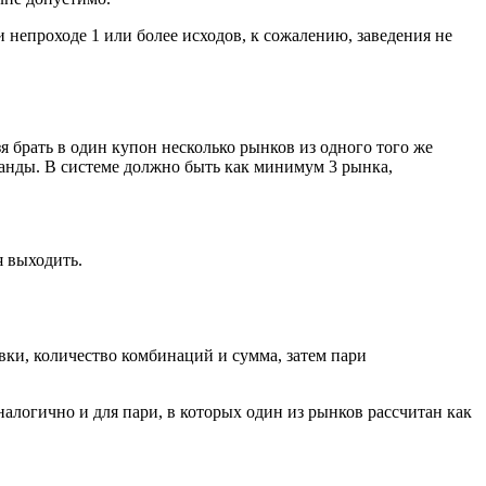
непроходе 1 или более исходов, к сожалению, заведения не
 брать в один купон несколько рынков из одного того же
манды. В системе должно быть как минимум 3 рынка,
 выходить.
авки, количество комбинаций и сумма, затем пари
налогично и для пари, в которых один из рынков рассчитан как