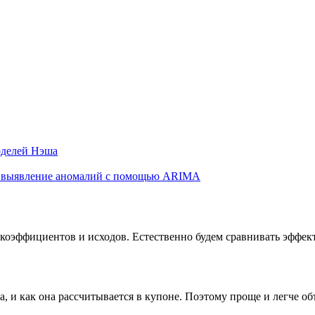
моделей Нэша
 и выявление аномалий с помощью ARIMA
 коэффициентов и исходов. Естественно будем сравнивать эффек
а, и как она рассчитывается в купоне. Поэтому проще и легче о