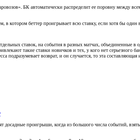
аровозов». БК автоматически распределит ее поровну между все
м, в котором беттер проигрывает всю ставку, если хотя бы оди
отдельных ставок, на события в разных матчах, объединенные 
лекают такие ставки новичков и тех, у кого нет серьезного бан
сса подразумевает возврат, и он случается, то эта составляющая 
?
дят досадные проигрыши, когда из большого числа событий, взят