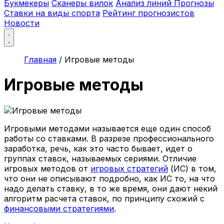
Букмекеры
Сканеры вилок
Анализ линий
Прогнозы
Ставки на виды спорта
Рейтинг прогнозистов
Новости
Главная
/
Игровые методы
Игровые методы
Игровыми методами называется еще один способ
работы со ставками. В разрезе профессионального
заработка, речь, как это часто бывает, идет о
группах ставок, называемых сериями. Отличие
игровых методов от
игровых стратегий
(ИС) в том,
что они не описывают подробно, как ИС то, на что
надо делать ставку, в то же время, они дают некий
алгоритм расчета ставок, по принципу схожий с
финансовыми стратегиями
.