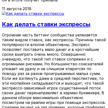
он в итоге получит прибыль.
11 августа 2018
Как делать ставки экспрессы
Огромная часть беттинг сообщества увлекается
таким видом ставок, как экспрессы. Причины такой
популярности вполне объективны. Экспресс
позволяет поставить мало денег и в кротчайшие
сроки выиграть очень много. Совершенно
очевидно, что такой тип ставок сопряжен и с
огромными рисками. Но большинство соискателей
уповает на удачу и не слишком «парится» по
поводу раз за разом проигрываемых малых сумм.
Если же взглянуть даже в средней перспективе, то
эти «копейки» складываются и выходит, что такой
экспрессо-зависимый игрок существенный поток
своих денег перенаправляет в карман букмекера. В
данном обзоре максимально объективно
посмотрим на реалии игры при помощи экспрессов.
Сделаем акцент на тех приемах, которые приблизят