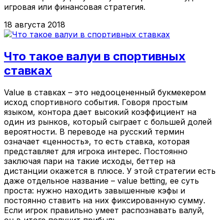
игровая или финансовая стратегия.
18 августа 2018
Что такое валуи в спортивных
ставках
Value в ставках – это недооцененный букмекером
исход спортивного события. Говоря простым
языком, контора дает высокий коэффициент на
один из рынков, который сыграет с большей долей
вероятности. В переводе на русский термин
означает «ценность», то есть ставка, которая
представляет для игрока интерес. Постоянно
заключая пари на такие исходы, беттер на
дистанции окажется в плюсе. У этой стратегии есть
даже отдельное название – value betting, ее суть
проста: нужно находить завышенные кэфы и
постоянно ставить на них фиксированную сумму.
Если игрок правильно умеет распознавать валуй,