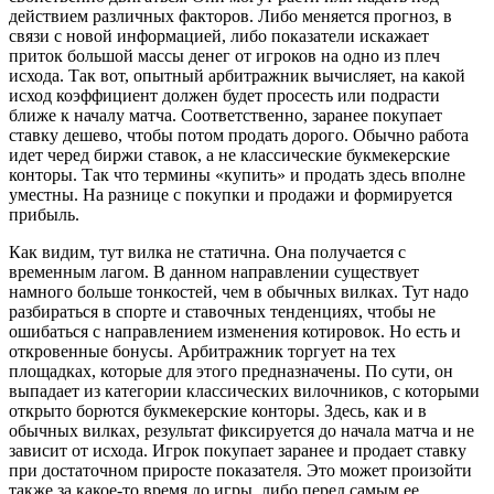
действием различных факторов. Либо меняется прогноз, в
связи с новой информацией, либо показатели искажает
приток большой массы денег от игроков на одно из плеч
исхода. Так вот, опытный арбитражник вычисляет, на какой
исход коэффициент должен будет просесть или подрасти
ближе к началу матча. Соответственно, заранее покупает
ставку дешево, чтобы потом продать дорого. Обычно работа
идет черед биржи ставок, а не классические букмекерские
конторы. Так что термины «купить» и продать здесь вполне
уместны. На разнице с покупки и продажи и формируется
прибыль.
Как видим, тут вилка не статична. Она получается с
временным лагом. В данном направлении существует
намного больше тонкостей, чем в обычных вилках. Тут надо
разбираться в спорте и ставочных тенденциях, чтобы не
ошибаться с направлением изменения котировок. Но есть и
откровенные бонусы. Арбитражник торгует на тех
площадках, которые для этого предназначены. По сути, он
выпадает из категории классических вилочников, с которыми
открыто борются букмекерские конторы. Здесь, как и в
обычных вилках, результат фиксируется до начала матча и не
зависит от исхода. Игрок покупает заранее и продает ставку
при достаточном приросте показателя. Это может произойти
также за какое-то время до игры, либо перед самым ее