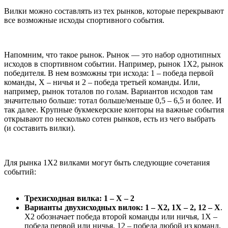
Вилки можно составлять из тех рынков, которые перекрывают
все возможные исходы спортивного события.
Напомним, что такое рынок. Рынок — это набор однотипных
исходов в спортивном событии. Например, рынок 1Х2, рынок
победителя. В нем возможны три исхода: 1 – победа первой
команды, Х – ничья и 2 – победа третьей команды. Или,
например, рынок тоталов по голам. Вариантов исходов там
значительно больше: тотал больше/меньше 0,5 – 6,5 и более. И
так далее. Крупные букмекерские конторы на важные события
открывают по несколько сотен рынков, есть из чего выбрать
(и составить вилки).
Для рынка 1Х2 вилками могут быть следующие сочетания
событий:
Трехисходная вилка: 1 – Х – 2
Варианты двухисходных вилок: 1 – Х2, 1Х – 2, 12 – Х
.
Х2 обозначает победа второй команды или ничья, 1Х –
победа первой или ничья, 12 – победа любой из команд.