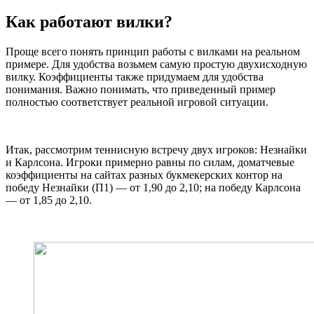
Как работают вилки?
Проще всего понять принцип работы с вилками на реальном
примере. Для удобства возьмем самую простую двухисходную
вилку. Коэффициенты также придумаем для удобства
понимания. Важно понимать, что приведенный пример
полностью соответствует реальной игровой ситуации.
Итак, рассмотрим теннисную встречу двух игроков: Незнайки
и Карлсона. Игроки примерно равны по силам, доматчевые
коэффициенты на сайтах разных букмекерских контор на
победу Незнайки (П1) — от 1,90 до 2,10; на победу Карлсона
— от 1,85 до 2,10.