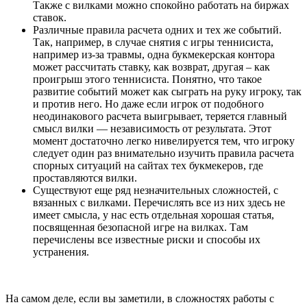
Также с вилками можно спокойно работать на биржах
ставок.
Различные правила расчета одних и тех же событий.
Так, например, в случае снятия с игры теннисиста,
например из-за травмы, одна букмекерская контора
может рассчитать ставку, как возврат, другая – как
проигрыш этого теннисиста. Понятно, что такое
развитие событий может как сыграть на руку игроку, так
и против него. Но даже если игрок от подобного
неодинакового расчета выигрывает, теряется главный
смысл вилки — независимость от результата. Этот
момент достаточно легко нивелируется тем, что игроку
следует один раз внимательно изучить правила расчета
спорных ситуаций на сайтах тех букмекеров, где
проставляются вилки.
Существуют еще ряд незначительных сложностей, с
вязанных с вилками. Перечислять все из них здесь не
имеет смысла, у нас есть отдельная хорошая статья,
посвященная безопасной игре на вилках. Там
перечислены все известные риски и способы их
устранения.
На самом деле, если вы заметили, в сложностях работы с