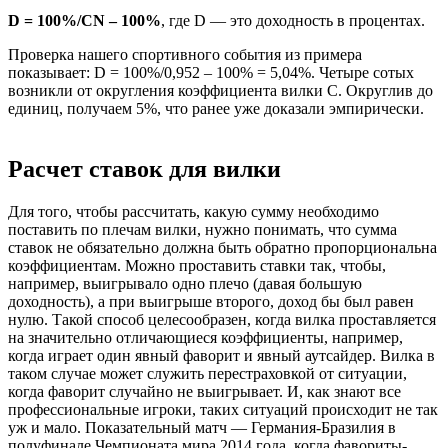
D = 100%/CN – 100%
, где D — это доходность в процентах.
Проверка нашего спортивного события из примера
показывает: D = 100%/0,952 – 100% = 5,04%. Четыре сотых
возникли от округления коэффициента вилки C. Округлив до
единиц, получаем 5%, что ранее уже доказали эмпирически.
Расчет ставок для вилки
Для того, чтобы рассчитать, какую сумму необходимо
поставить по плечам вилки, нужно понимать, что сумма
ставок не обязательно должна быть обратно пропорциональна
коэффициентам. Можно проставить ставки так, чтобы,
например, выигрывало одно плечо (давая большую
доходность), а при выигрыше второго, доход бы был равен
нулю. Такой способ целесообразен, когда вилка проставляется
на значительно отличающиеся коэффициенты, например,
когда играет один явный фаворит и явный аутсайдер. Вилка в
таком случае может служить перестраховкой от ситуации,
когда фаворит случайно не выигрывает. И, как знают все
профессиональные игроки, таких ситуаций происходит не так
уж и мало. Показательный матч — Германия-Бразилия в
полуфинале Чемпионата мира 2014 года, когда фавориты-