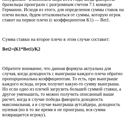
бразильцы проиграли с разгромным счетом 7:1 команде
Германии. Исходя из этого, для определения суммы ставок на
плечи вилки, будем отталкиваться от суммы, которую игрок
ставит на первое плечо (с коэффициентом K1) — Bet1.
Сумма ставки на второе плечо в этом случае составит:
Bet2=(K1*Bet1)/K2
Обратите внимание, что данная формула актуальна для
случая, когда доходность с выигрыша каждого плеча обратно
пропорциональна коэффициентам. То есть, при выигрыше
каждого исхода, игрок получит какую-то сумму выигрыша.
Но если одно из плечей загрузить большей суммой ставки, а
другое уменьшить, то можно получить описанный выше
расчет, когда в случае победы фаворита доходность
максимальная, а в случае выигрыша аутсайдера, доходность
нулевая (но в то же время и не проигрыш, вся сумма
возвращается игроку).