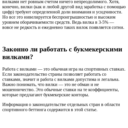
вилками нет ровным счетом ничего непреодолимого. Хотя,
конечно, вилки (как и любой другой вид заработка с помощью
цифр) требуют определенной доли внимания и усидчивости.
Но все это нивелируется беспроигрышностью и высоким
уровнем оборачиваемости средств. Ведь вилка в 3-5% —
вовсе не редкость и ежедневно таких вилок появляется сотни.
Законно ли работать с букмекерскими
вилками?
Работа с вилками — это обычная игра на спортивных ставках.
Если законодательство страны позволяет работать со
ставками, значит и работа с вилками допустима и легальна.
Важно понимать, что вилки — это не обман и не
мошенничество. Это обычные ставки на те коэффициенты,
которые предлагают букмекерские конторы.
Информация о законодательстве отдельных стран в области
спортивного беттинга содержится в этой статье.