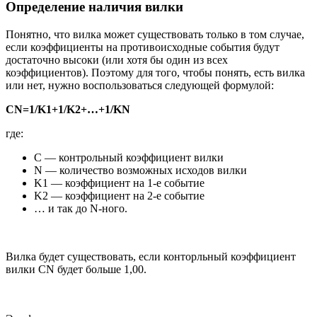
Определение наличия вилки
Понятно, что вилка может существовать только в том случае,
если коэффициенты на противоисходные события будут
достаточно высоки (или хотя бы один из всех
коэффициентов). Поэтому для того, чтобы понять, есть вилка
или нет, нужно воспользоваться следующей формулой:
СN=1/K1+1/K2+…+1/KN
где:
C — контрольный коэффициент вилки
N — количество возможных исходов вилки
K1 — коэффициент на 1-е событие
K2 — коэффициент на 2-е событие
… и так до N-ного.
Вилка будет существовать, если конторльный коэффициент
вилки CN будет больше 1,00.