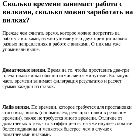
Сколько времени занимает работа с
вилками, сколько можно заработать на
вилках?
Прежде чем считать время, которое можно потратить на
работу с вилками, нужно упомянуть о двух принципиально
разных направлениях в работе с вилками. О них мы уже
упоминали выше.
Доматчевые вилки.
Время на то, чтобы проставить два-три
плеча такой вилки обычно исчисляется минутами. Большую
часть времени занимает фильтрация результатов и расчет
суммы каждой из ставок.
Лайв вилки.
По времени, которое требуется для простановки
этого вида вилок (напоминаем, речь про ставки в реальном
времени), также не требуется много времени. Отличие от
доматчевых в том, что коэффициенты на уже идущее событие
более подвижны и меняются быстрее, чем в случае с
доматчевыми вилками.