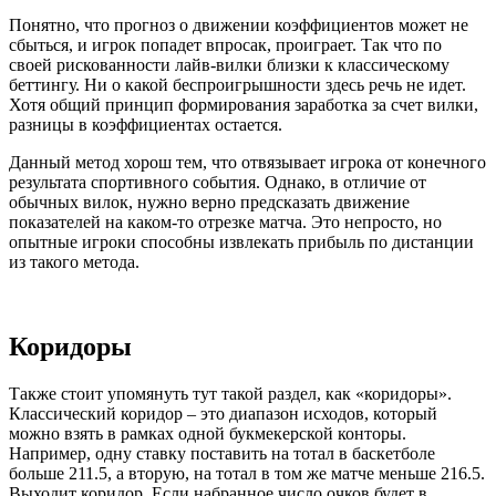
Понятно, что прогноз о движении коэффициентов может не
сбыться, и игрок попадет впросак, проиграет. Так что по
своей рискованности лайв-вилки близки к классическому
беттингу. Ни о какой беспроигрышности здесь речь не идет.
Хотя общий принцип формирования заработка за счет вилки,
разницы в коэффициентах остается.
Данный метод хорош тем, что отвязывает игрока от конечного
результата спортивного события. Однако, в отличие от
обычных вилок, нужно верно предсказать движение
показателей на каком-то отрезке матча. Это непросто, но
опытные игроки способны извлекать прибыль по дистанции
из такого метода.
Коридоры
Также стоит упомянуть тут такой раздел, как «коридоры».
Классический коридор – это диапазон исходов, который
можно взять в рамках одной букмекерской конторы.
Например, одну ставку поставить на тотал в баскетболе
больше 211.5, а вторую, на тотал в том же матче меньше 216.5.
Выходит коридор. Если набранное число очков будет в