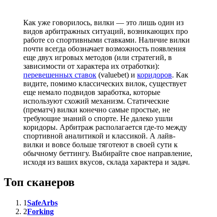
Как уже говорилось, вилки — это лишь один из
видов арбитражных ситуаций, возникающих про
работе со спортивными ставками. Наличие вилки
почти всегда обозначает возможность появления
еще двух игровых методов (или стратегий, в
зависимости от характера их отработки):
перевешенных ставок
(valuebet) и
коридоров
. Как
видите, помимо классических вилок, существует
еще немало подвидов заработка, которые
используют схожий механизм. Статические
(прематч) вилки конечно самые простые, не
требующие знаний о спорте. Не далеко ушли
коридоры. Арбитраж располагается где-то между
спортивной аналитикой и классикой. А лайв-
вилки и вовсе больше тяготеют в своей сути к
обычному беттингу. Выбирайте свое направление,
исходя из ваших вкусов, склада характера и задач.
Топ сканеров
1
SafeArbs
2
Forking