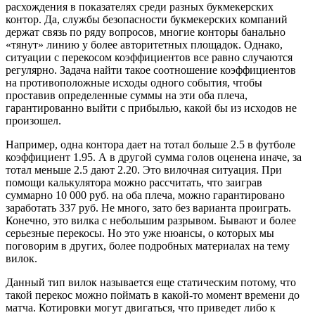
расхождения в показателях среди разных букмекерских
контор. Да, службы безопасности букмекерских компаний
держат связь по ряду вопросов, многие конторы банально
«тянут» линию у более авторитетных площадок. Однако,
ситуации с перекосом коэффициентов все равно случаются
регулярно. Задача найти такое соотношение коэффициентов
на противоположные исходы одного события, чтобы
проставив определенные суммы на эти оба плеча,
гарантированно выйти с прибылью, какой бы из исходов не
произошел.
Например, одна контора дает на тотал больше 2.5 в футболе
коэффициент 1.95. А в другой сумма голов оценена иначе, за
тотал меньше 2.5 дают 2.20. Это вилочная ситуация. При
помощи калькулятора можно рассчитать, что заиграв
суммарно 10 000 руб. на оба плеча, можно гарантировано
заработать 337 руб. Не много, зато без варианта проиграть.
Конечно, это вилка с небольшим разрывом. Бывают и более
серьезные перекосы. Но это уже нюансы, о которых мы
поговорим в других, более подробных материалах на тему
вилок.
Данный тип вилок называется еще статическим потому, что
такой перекос можно поймать в какой-то момент времени до
матча. Котировки могут двигаться, что приведет либо к