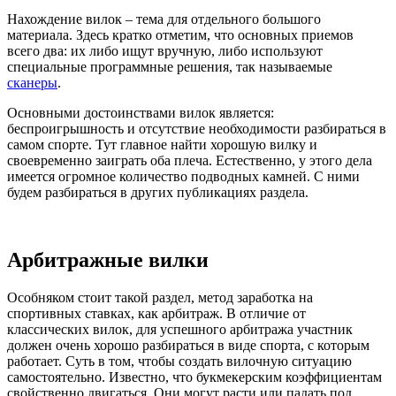
Нахождение вилок – тема для отдельного большого
материала. Здесь кратко отметим, что основных приемов
всего два: их либо ищут вручную, либо используют
специальные программные решения, так называемые
сканеры
.
Основными достоинствами вилок является:
беспроигрышность и отсутствие необходимости разбираться в
самом спорте. Тут главное найти хорошую вилку и
своевременно заиграть оба плеча. Естественно, у этого дела
имеется огромное количество подводных камней. С ними
будем разбираться в других публикациях раздела.
Арбитражные вилки
Особняком стоит такой раздел, метод заработка на
спортивных ставках, как арбитраж. В отличие от
классических вилок, для успешного арбитража участник
должен очень хорошо разбираться в виде спорта, с которым
работает. Суть в том, чтобы создать вилочную ситуацию
самостоятельно. Известно, что букмекерским коэффициентам
свойственно двигаться. Они могут расти или падать под