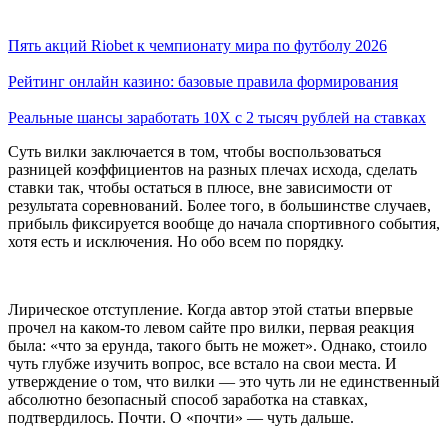
Пять акций Riobet к чемпионату мира по футболу 2026
Рейтинг онлайн казино: базовые правила формирования
Реальные шансы заработать 10X с 2 тысяч рублей на ставках
Суть вилки заключается в том, чтобы воспользоваться
разницей коэффициентов на разных плечах исхода, сделать
ставки так, чтобы остаться в плюсе, вне зависимости от
результата соревнований. Более того, в большинстве случаев,
прибыль фиксируется вообще до начала спортивного события,
хотя есть и исключения. Но обо всем по порядку.
Лирическое отступление. Когда автор этой статьи впервые
прочел на каком-то левом сайте про вилки, первая реакция
была: «что за ерунда, такого быть не может». Однако, стоило
чуть глубже изучить вопрос, все встало на свои места. И
утверждение о том, что вилки — это чуть ли не единственный
абсолютно безопасный способ заработка на ставках,
подтвердилось. Почти. О «почти» — чуть дальше.