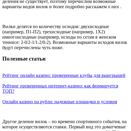
деления не существует, поэтому перечислим возможные
варианты видов вилок и более подробно расскажем о них .
Вилки делятся по количеству исходов: двухисходные
(например, П1-П2), трехисходные (например, 1Х2)
имногоисходные (например, исходы по сетам в женском
теннисе: 2-0/2-1/1-2/0-2). Возможные варианты исходов вилок
будут перечислены чуть ниже.
Полезные статьи
Рейтинг онлайн казино: проверенные клубы для выигрышей
Рейтинг проверенных интернет-казино: как формируется
ТОП?
Онлайн казино на рубли: надежные площадки и условия
Другое деление вилок – по времени спортивного события, на
которое осуществляются ставки. Первый вид это доматчевые