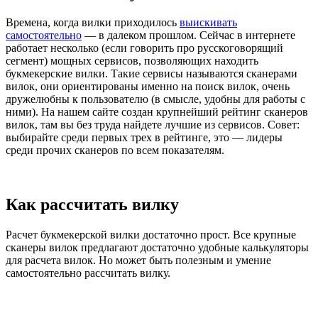
Времена, когда вилки приходилось
выискивать
самостоятельно
— в далеком прошлом. Сейчас в интернете
работает несколько (если говорить про русскоговорящий
сегмент) мощных сервисов, позволяющих находить
букмекерские вилки. Такие сервисы называются сканерами
вилок, они ориентированы именно на поиск вилок, очень
дружелюбны к пользователю (в смысле, удобны для работы с
ними). На нашем сайте создан крупнейший рейтинг сканеров
вилок, там вы без труда найдете лучшие из сервисов. Совет:
выбирайте среди первых трех в рейтинге, это — лидеры
среди прочих сканеров по всем показателям.
Как рассчитать вилку
Расчет букмекерской вилки достаточно прост. Все крупные
сканеры вилок предлагают достаточно удобные калькуляторы
для расчета вилок. Но может быть полезным и умение
самостоятельно рассчитать вилку.