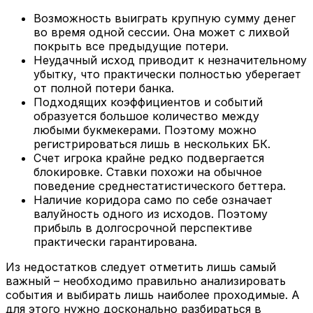
Возможность выиграть крупную сумму денег
во время одной сессии. Она может с лихвой
покрыть все предыдущие потери.
Неудачный исход приводит к незначительному
убытку, что практически полностью уберегает
от полной потери банка.
Подходящих коэффициентов и событий
образуется большое количество между
любыми букмекерами. Поэтому можно
регистрироваться лишь в нескольких БК.
Счет игрока крайне редко подвергается
блокировке. Ставки похожи на обычное
поведение среднестатистического беттера.
Наличие коридора само по себе означает
валуйность одного из исходов. Поэтому
прибыль в долгосрочной перспективе
практически гарантирована.
Из недостатков следует отметить лишь самый
важный – необходимо правильно анализировать
события и выбирать лишь наиболее проходимые. А
для этого нужно досконально разбираться в