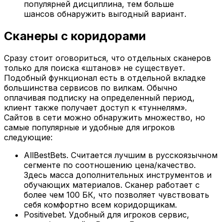
популярней дисциплина, тем больше
шансов обнаружить выгодный вариант.
Сканеры с коридорами
Сразу стоит оговориться, что отдельных сканеров
только для поиска «штанов» не существует.
Подобный функционал есть в отдельной вкладке
большинства сервисов по вилкам. Обычно
оплачивая подписку на определенный период,
клиент также получает доступ к «туннелям».
Сайтов в сети можно обнаружить множество, но
самые популярные и удобные для игроков
следующие:
AllBestBets. Считается лучшим в русскоязычном
сегменте по соотношению цена/качество.
Здесь масса дополнительных инструментов и
обучающих материалов. Сканер работает с
более чем 100 БК, что позволяет чувствовать
себя комфортно всем коридорщикам.
Positivebet. Удобный для игроков сервис,