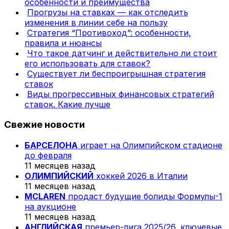
особенности и преимущества
Прогрузы на ставках — как отследить
изменения в линии себе на пользу
Стратегия “Противоход”: особенности,
правила и нюансы
Что такое датчинг и действительно ли стоит
его использовать для ставок?
Существует ли беспроигрышная стратегия
ставок
Виды прогрессивных финансовых стратегий
ставок. Какие лучше
Свежие новости
БАРСЕЛОНА
играет на Олимпийском стадионе
до февраля
11 месяцев назад
ОЛИМПИЙСКИЙ
хоккей 2026 в Италии
11 месяцев назад
MCLAREN
продаст будущие болиды Формулы-1
на аукционе
11 месяцев назад
АНГЛИЙСКАЯ
премьер-лига 2025/26, ключевые