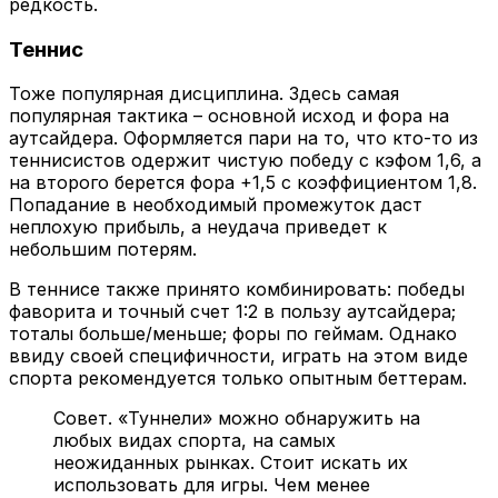
редкость.
Теннис
Тоже популярная дисциплина. Здесь самая
популярная тактика – основной исход и фора на
аутсайдера. Оформляется пари на то, что кто-то из
теннисистов одержит чистую победу с кэфом 1,6, а
на второго берется фора +1,5 с коэффициентом 1,8.
Попадание в необходимый промежуток даст
неплохую прибыль, а неудача приведет к
небольшим потерям.
В теннисе также принято комбинировать: победы
фаворита и точный счет 1:2 в пользу аутсайдера;
тоталы больше/меньше; форы по геймам. Однако
ввиду своей специфичности, играть на этом виде
спорта рекомендуется только опытным беттерам.
Совет. «Туннели» можно обнаружить на
любых видах спорта, на самых
неожиданных рынках. Стоит искать их
использовать для игры. Чем менее