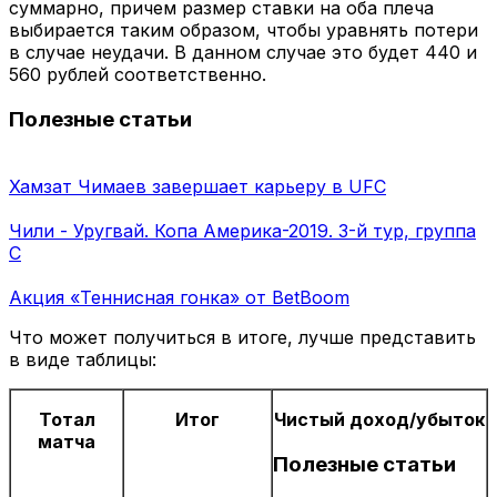
суммарно, причем размер ставки на оба плеча
выбирается таким образом, чтобы уравнять потери
в случае неудачи. В данном случае это будет 440 и
560 рублей соответственно.
Полезные статьи
Хамзат Чимаев завершает карьеру в UFC
Чили - Уругвай. Копа Америка-2019. 3-й тур, группа
C
Акция «Теннисная гонка» от BetBoom
Что может получиться в итоге, лучше представить
в виде таблицы:
Тотал
Итог
Чистый доход/убыток
матча
Полезные статьи