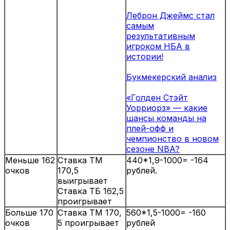
Леброн Джеймс стал
самым
результативным
игроком НБА в
истории!
Букмекерский анализ
«Голден Стэйт
Уорриорз» — какие
шансы команды на
плей-офф и
чемпионство в новом
сезоне NBA?
Меньше 162
Ставка ТМ
440*1,9-1000= -164
очков
170,5
рублей.
выигрывает
Ставка ТБ 162,5
проигрывает
Больше 170
Ставка ТМ 170,
560*1,5-1000= -160
очков
5 проигрывает
рублей