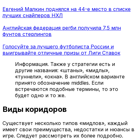
Евгений Малкин поднялся на 44-е место в списке
лучших снайперов НХЛ
Английская федерация регби получила 7,5 млн
фунтов стерлингов
Голосуйте за лучшего футболиста России и
выигрывайте отличные призы от Лиги Ставок
Информация. Также у стратегии есть и
другие названия: «штаны», «мидлы»,
«туннели», «окна». В английском варианте
принято обозначение middles. Если
встречаются подобные термины, то это
будет одно и то же.
Виды коридоров
Существует несколько типов «мидлов», каждый
имеет свои преимущества, недостатки и нюансы в
игре. Следует рассмотреть их более подробно.