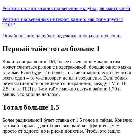
Рейтинг онлайн казино: проверенные клубы для выигрышей
Рейтинг проверенных интернет-казино: как формируется
ТОП?
Онлайн казино на рубли: надежные площадки и условия
Первый тайм тотал больше 1
Как и в направлении ТМ, более взвешенным вариантом
может считаться рынок с подстраховкой, больше одного мяча
в тайме. Если будет 2 и более, то ставка зайдет, если случится
всего один – то уже возврат, деньги сохранены. Если общая
результативность оценивается погранично, между ТМ и ТБ
2.5, то за ТБ(1) в 1-ом тайме можно взять в районе 1.70 и
выше. Это вполне неплохо.
Тотал больше 1.5
Более радикальной будет ставка от 1.5 голов в тайме. Конечно,
за такой вариант дают более высокий коэффициент, чем
просто от одного, но и риски понятны. Чтобы это зашло,