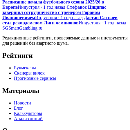
Расписание начала футбольного сезона 2025/26 в
Европе
Индустрия · 1 год назад
Стефанос Циципас
завершил сотрудничество с тренером Гораном
Иванишевичем
Индустрия · 1 год назад
Дастан Сатпаев
стал рекордсменом Лиги чемпионов
Индустрия · 1 год назад
SG
SmartGambling
.ru
Редакционные рейтинги, проверяемые данные и инструменты
для решений без азартного шума.
Рейтинги
Букмекеры
Сканеры вилок
Прогнозные сервисы
Материалы
Новости
Блог
Калькуляторы
Анализ линий