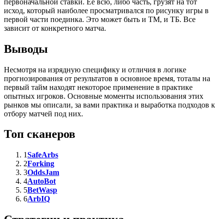
первоначальной ставки. Ее всю, либо часть, грузят на тот
исход, который наиболее просматривался по рисунку игры в
первой части поединка. Это может быть и ТМ, и ТБ. Все
зависит от конкретного матча.
Выводы
Несмотря на изрядную специфику и отличия в логике
прогнозирования от результатов в основное время, тоталы на
первый тайм находят некоторое применение в практике
опытных игроков. Основные моменты использования этих
рынков мы описали, за вами практика и выработка подходов к
отбору матчей под них.
Топ сканеров
1
SafeArbs
2
Forking
3
OddsJam
4
AutoBot
5
BetWasp
6
ArbIQ