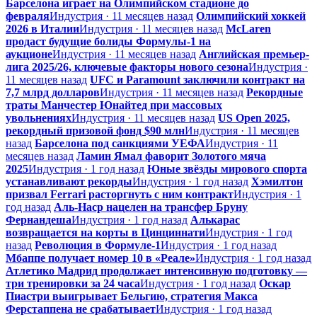
Барселона играет на Олимпийском стадионе до
февраля
Индустрия · 11 месяцев назад
Олимпийский хоккей
2026 в Италии
Индустрия · 11 месяцев назад
McLaren
продаст будущие болиды Формулы-1 на
аукционе
Индустрия · 11 месяцев назад
Английская премьер-
лига 2025/26, ключевые факторы нового сезона
Индустрия ·
11 месяцев назад
UFC и Paramount заключили контракт на
7,7 млрд долларов
Индустрия · 11 месяцев назад
Рекордные
траты Манчестер Юнайтед при массовых
увольнениях
Индустрия · 11 месяцев назад
US Open 2025,
рекордный призовой фонд $90 млн
Индустрия · 11 месяцев
назад
Барселона под санкциями УЕФА
Индустрия · 11
месяцев назад
Ламин Ямал фаворит Золотого мяча
2025
Индустрия · 1 год назад
Юные звёзды мирового спорта
устанавливают рекорды
Индустрия · 1 год назад
Хэмилтон
призвал Ferrari расторгнуть с ним контракт
Индустрия · 1
год назад
Аль-Наср нацелен на трансфер Бруну
Фернандеша
Индустрия · 1 год назад
Алькарас
возвращается на корты в Цинциннати
Индустрия · 1 год
назад
Революция в Формуле-1
Индустрия · 1 год назад
Мбаппе получает номер 10 в «Реале»
Индустрия · 1 год назад
Атлетико Мадрид продолжает интенсивную подготовку —
три тренировки за 24 часа
Индустрия · 1 год назад
Оскар
Пиастри выигрывает Бельгию, стратегия Макса
Ферстаппена не срабатывает
Индустрия · 1 год назад