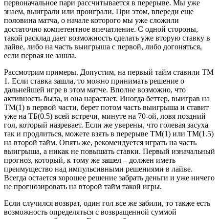
первоначальное пари рассчитывается в перерыве. Мы уже
знаем, выиграли или проиграли. При этом, впереди еще
половина матча, о начале которого мы уже сложили
достаточно компетентное впечатление. С одной стороны,
такой расклад дает возможность сделать уже вторую ставку в
лайве, либо на часть выигрыша с первой, либо догоняться,
если первая не зашла.
Рассмотрим примеры. Допустим, на первый тайм ставили ТМ
1. Если ставка зашла, то можно принимать решение о
дальнейшей игре в этом матче. Вполне возможно, что
активность была, и она нарастает. Иногда беттер, выиграв на
ТМ(1) в первой части, берет потом часть выигрыша и ставит
уже на ТБ(0.5) всей встречи, минуте на 70-ой, ловя поздний
гол, который назревает. Если же уверены, что голевая засуха
так и продлиться, можете взять в перерыве ТМ(1) или ТМ(1.5)
на второй тайм. Опять же, рекомендуется играть на часть
выигрыша, а никак не повышать ставки. Первый изначальный
прогноз, который, к тому же зашел – должен иметь
преимущество над импульсивными решениями в лайве.
Всегда остается хорошее решение забрать деньги и уже ничего
не прогнозировать на второй тайм такой игры.
Если случился возврат, один гол все же забили, то также есть
возможность определяться с возвращенной суммой