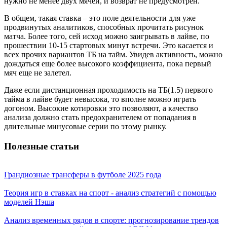
нужно не менее двух мячей, и возврат не предусмотрен.
В общем, такая ставка – это поле деятельности для уже
продвинутых аналитиков, способных прочитать рисунок
матча. Более того, сей исход можно заигрывать в лайве, по
прошествии 10-15 стартовых минут встречи. Это касается и
всех прочих вариантов ТБ на тайм. Увидев активность, можно
дождаться еще более высокого коэффициента, пока первый
мяч еще не залетел.
Даже если дистанционная проходимость на ТБ(1.5) первого
тайма в лайве будет невысока, то вполне можно играть
догоном. Высокие котировки это позволяют, а качество
анализа должно стать предохранителем от попадания в
длительные минусовые серии по этому рынку.
Полезные статьи
Грандиозные трансферы в футболе 2025 года
Теория игр в ставках на спорт - анализ стратегий с помощью
моделей Нэша
Анализ временных рядов в спорте: прогнозирование трендов