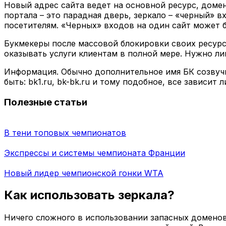
Новый адрес сайта ведет на основной ресурс, домен
портала – это парадная дверь, зеркало – «черный» в
посетителям. «Черных» входов на один сайт может б
Букмекеры после массовой блокировки своих ресурс
оказывать услуги клиентам в полной мере. Нужно ли
Информация. Обычно дополнительное имя БК созвучно
быть: bk1.ru, bk-bk.ru и тому подобное, все зависит
Полезные статьи
В тени топовых чемпионатов
Экспрессы и системы чемпионата Франции
Новый лидер чемпионской гонки WTA
Как использовать зеркала?
Ничего сложного в использовании запасных доменов 