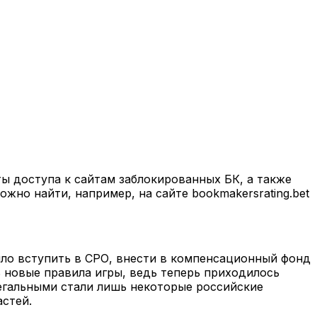
ы доступа к сайтам заблокированных БК, а также
жно найти, например, на сайте bookmakersrating.bet
ыло вступить в СРО, внести в компенсационный фонд
ь новые правила игры, ведь теперь приходилось
Легальными стали лишь некоторые российские
астей.