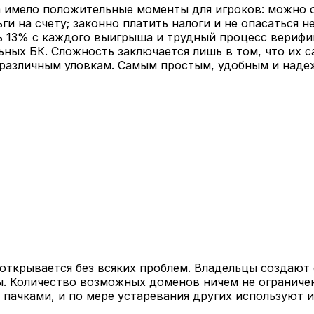
 имело положительные моменты для игроков: можно от
ги на счету; законно платить налоги и не опасаться
ь 13% с каждого выигрыша и трудный процесс верифи
ьных БК. Сложность заключается лишь в том, что их с
 различным уловкам. Самым простым, удобным и наде
 открывается без всяких проблем. Владельцы создают 
. Количество возможных доменов ничем не ограничен
пачками, и по мере устаревания других используют