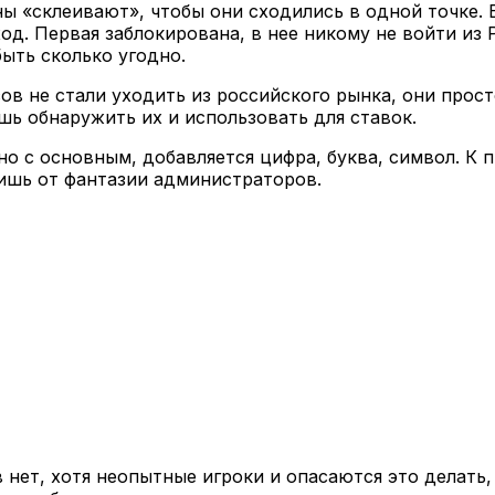
ы «склеивают», чтобы они сходились в одной точке. 
ход. Первая заблокирована, в нее никому не войти из 
ыть сколько угодно.
ов не стали уходить из российского рынка, они прос
шь обнаружить их и использовать для ставок.
 с основным, добавляется цифра, буква, символ. К п
 лишь от фантазии администраторов.
нет, хотя неопытные игроки и опасаются это делать,