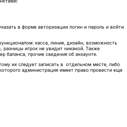
нктами:
казать в форме авторизации логин и пароль и войти
функционалом: касса, линия, дизайн, возможность
е, разницы игрок не увидит никакой. Также
р баланса, прочие сведения об аккаунте.
тому их следует записать в отдельном месте, либо
я которого администрация имеет право провести еще