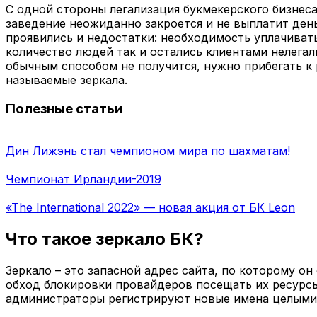
С одной стороны легализация букмекерского бизнеса
заведение неожиданно закроется и не выплатит день
проявились и недостатки: необходимость уплачиват
количество людей так и остались клиентами нелегал
обычным способом не получится, нужно прибегать к
называемые зеркала.
Полезные статьи
Дин Лижэнь стал чемпионом мира по шахматам!
Чемпионат Ирландии-2019
«The International 2022» — новая акция от БК Leon
Что такое зеркало БК?
Зеркало – это запасной адрес сайта, по которому он
обход блокировки провайдеров посещать их ресурсы
администраторы регистрируют новые имена целыми 