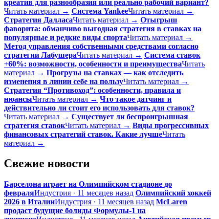
креатив для разнообразия или реально рабочий вариант?
Читать материал →
Система Yankee
Читать материал →
Стратегия Далласа
Читать материал →
Отыгрыш
фаворита: обманчиво выгодная стратегия в ставках на
популярные и редкие виды спорта
Читать материал →
Метод управления собственными средствами согласно
стратегии Лабушера
Читать материал →
Система ставок
+60%: возможности, особенности и преимущества
Читать
материал →
Прогрузы на ставках — как отследить
изменения в линии себе на пользу
Читать материал →
Стратегия “Противоход”: особенности, правила и
нюансы
Читать материал →
Что такое датчинг и
действительно ли стоит его использовать для ставок?
Читать материал →
Существует ли беспроигрышная
стратегия ставок
Читать материал →
Виды прогрессивных
финансовых стратегий ставок. Какие лучше
Читать
материал →
Свежие новости
Барселона играет на Олимпийском стадионе до
февраля
Индустрия · 11 месяцев назад
Олимпийский хоккей
2026 в Италии
Индустрия · 11 месяцев назад
McLaren
продаст будущие болиды Формулы-1 на