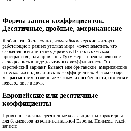
Формы записи коэффициентов.
Десятичные, дробные, американские
Любопытный ставочник, изучая букмекерские конторы,
работающие в разных уголках мира, может заметить, что
форма записи линии везде разные. На постсоветском
пространстве, нам привычны букмекеры, представляющие
свою роспись в виде десятичных коэффициентов. Это
европейский вариант. Бывают еще британские, американские
и несколько видов азиатских коэффициентов. В этом обзоре
мы рассмотрим различные «кэфы», их особенности, отличия и
перевод друг в друга.
Европейские или десятичные
коэффициенты
Привычные для нас десятичные коэффициенты характерны
для букмекеров из континентальной Европы. Примеры такой
записи: