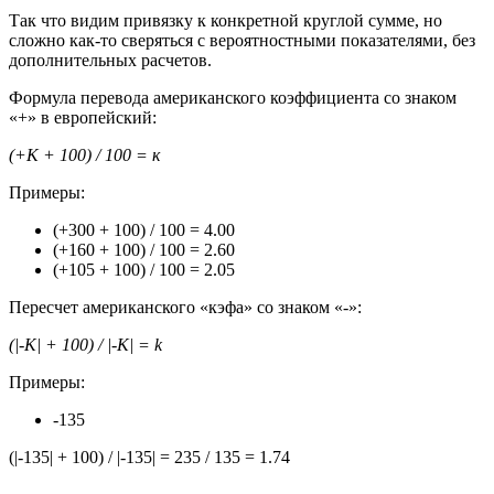
Так что видим привязку к конкретной круглой сумме, но
сложно как-то сверяться с вероятностными показателями, без
дополнительных расчетов.
Формула перевода американского коэффициента со знаком
«+» в европейский:
(+К + 100) / 100 = к
Примеры:
(+300 + 100) / 100 = 4.00
(+160 + 100) / 100 = 2.60
(+105 + 100) / 100 = 2.05
Пересчет американского «кэфа» со знаком «-»:
(|-К| + 100) / |-K| = k
Примеры:
-135
(|-135| + 100) / |-135| = 235 / 135 = 1.74