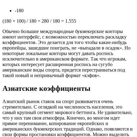
-180
(180 + 100) / 180 = 280 / 180 = 1.555
Обычно большие международные букмекерские конторы
имеют интерфейс, с возможностью переключать раскладку
коэффициентов. Это делается для того чтобы какие-нибудь
европейцы, зашедшие поиграть, не «выпадали в осадок». Но
некоторые локальные конторы могут давать роспись
исключительно в американском формате. Так что игрокам,
которых интересует расширенная роспись на сугубо
американские виды спорта, придется перестраиваться под
такой новый и непривычный формат «кэфов».
Азиатские коэффициенты
Азиатский рынок ставок на спорт развивается очень
стремительно. С оглядкой на численность населения, это
самый крупный сегмент мирового беттинга. Не удивительно,
что у них там своя атмосфера. Конечно, во многом идет
прямое перенимание, копирование европейских и
американских букмекерских традиций. Однако, появляются и
свои формы простановки коэффициентов. Можно выделить