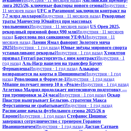
аукционе
Индустрия · 11 месяцев назад
Английская премьер-
лига 2025/26, ключевые факторы нового сезона
Индустрия ·
11 месяцев назад
UFC и Paramount заключили контракт на
7,7 млрд долларов
Индустрия · 11 месяцев назад
Рекордные
траты Манчестер Юнайтед при массовых
увольнениях
Индустрия · 11 месяцев назад
US Open 2025,
рекордный призовой фонд $90 млн
Индустрия · 11 месяцев
назад
Барселона под санкциями УЕФА
Индустрия · 11
месяцев назад
Ламин Ямал фаворит Золотого мяча
2025
Индустрия · 1 год назад
Юные звёзды мирового спорта
устанавливают рекорды
Индустрия · 1 год назад
Хэмилтон
призвал Ferrari расторгнуть с ним контракт
Индустрия · 1
год назад
Аль-Наср нацелен на трансфер Бруну
Фернандеша
Индустрия · 1 год назад
Алькарас
возвращается на корты в Цинциннати
Индустрия · 1 год
назад
Революция в Формуле-1
Индустрия · 1 год назад
Мбаппе получает номер 10 в «Реале»
Индустрия · 1 год назад
Атлетико Мадрид продолжает интенсивную подготовку —
три тренировки за 24 часа
Индустрия · 1 год назад
Оскар
Пиастри выигрывает Бельгию, стратегия Макса
Ферстаппена не срабатывает
Индустрия · 1 год назад
Расписание начала футбольного сезона 2025/26 в
Европе
Индустрия · 1 год назад
Стефанос Циципас
завершил сотрудничество с тренером Гораном
Иванишевичем
Индустрия · 1 год назад
Дастан Сатпаев