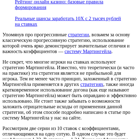
Рейтинг онлайн казино: базовые правила
формирования
Реальные шансы заработать 10X с 2 тысяч рублей
на ставках
Упомянув про прогрессивные
стратегии
, возьмем за основу
классическую прогрессивную стратегию, использование
которой очень ярко демонстрирует значительные отличия и
важность коэффициентов —
систему Мартингейла
.
Не секрет, что многие игроки на ставках используют
стратегию Мартингейла. Известно, что теоретически (и часто
на практике) эта стратегия является не прибыльной для
игрока. Тем не менее часто принцип, заложенный в стратегию
Мартингейла применяется в других
стратегиях
, также иногда
кратковременное использование догона (как еще называют
стратегию Мартингейла) может быть оправдано и эффективно
использовано. Не стоит также забывать о возможности
заложить отрицательные исходы от применения данной
стратегии, об этом способе подробно написано в статье про
систему Мартингейла у нас на сайте.
Рассмотрим две серии из 10 ставок с коэффициентами,
отличающимися на одну сотую. В одном случае это будет