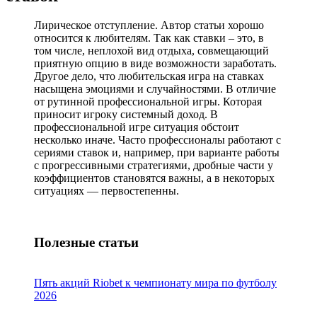
Лирическое отступление. Автор статьи хорошо
относится к любителям. Так как ставки – это, в
том числе, неплохой вид отдыха, совмещающий
приятную опцию в виде возможности заработать.
Другое дело, что любительская игра на ставках
насыщена эмоциями и случайностями. В отличие
от рутинной профессиональной игры. Которая
приносит игроку системный доход. В
профессиональной игре ситуация обстоит
несколько иначе. Часто профессионалы работают с
сериями ставок и, например, при варианте работы
с прогрессивными стратегиями, дробные части у
коэффициентов становятся важны, а в некоторых
ситуациях — первостепенны.
Полезные статьи
Пять акций Riobet к чемпионату мира по футболу
2026