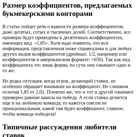
Размер коэффициентов, предлагаемых
букмекерскими конторами
В статье пойдет речь о важности размера коэффициентов,
даже десятых, сотых и тысячных долей. Соответственно, все
примеры будут приведены в десятичных коэффициентах,
имеющих вид «1,85». Хотя надо помнить, что вся
информация, представленная ниже справедлива и для любых
других видов коэффициентов (дробных: 1/2, например или
коэффициентов в американском формате: +650). Так как вид
коэффициента это лишь форма, по сути они означают одно и
то же.
Не редка ситуация, когда игрок, делающий ставки, не
особенно обращает внимание на коэффициент. Не слишком
отличая 1,85 от 2,02. Понятно же, что и тот и другой означают
примерно равные шансы на победу. А если ставка делается
еще и на любимую команду, то кажется совсем не
принципиальным, какой там будет коэффициент, главное,
чтобы команда победила!
Типичные рассуждения любителя
ставок