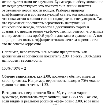
используется нами не случайно. Букмекеры и обслуживающие
их медиа утверждают, что показатели в линии является
отражением вероятности исхода. Разбирая природу
коэффициентов в соответствующей статье, мы показывали,
что показатели в линии сильно подвержены спекуляциям. Так
что грамотнее просчитать вероятность наступления
конкретного исхода, перевести в десятичную форму и
сравнить с предлагаемым «кэфом». Так получается, что запись
в виде десятичных дробей удобна для такого сравнения. А вот
априори называть коэффициент эквивалентом вероятности –
это не совсем корректно.
Например, вероятность 50% можно представить, как
десятичный европейский показатель 2.00. То есть 100% делят
на процент вероятности:
100% / 50% = 2
Обычно записывают, как 2.00, поскольку обычно имеется
хвост до сотых. Например, вероятность исхода в 75% можно
сравнить с показателем: 1.33.
Возвращаясь к вероятности 50 на 50, с учетом маржи
букмекера, показатель будет записан, как 1.88-1.95. Так что,
если видим в реальной росписи «кэф» ровно 2.00, то за ним