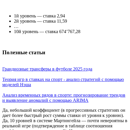
1й уровень — ставка 2,94
2й уровень — ставка 11,59
…
10й уровень — ставка 674’767,28
Полезные статьи
Грандиозные трансферы в футболе 2025 года
Теория игр в ставках на спорт - анализ стратегий с помощью
моделей Нэша
Анализ временных рядов в спорте: прогнозирование трендов
и выявление аномалий с помощью ARIMA
Да, небольшой коэффициент (в прогрессивных стратегиях он
дает более быстрый рост суммы ставки от уровня к уровню).
Да, 10 уровней в системе Мартингейла — почти невероятны в
реальной игре (подтверждение в таблице соотношения