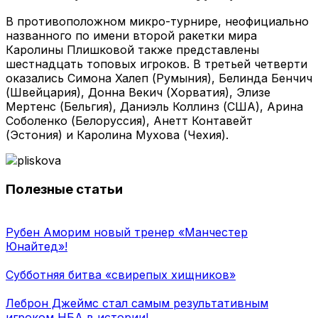
В противоположном микро-турнире, неофициально
названного по имени второй ракетки мира
Каролины Плишковой также представлены
шестнадцать топовых игроков. В третьей четверти
оказались Симона Халеп (Румыния), Белинда Бенчич
(Швейцария), Донна Векич (Хорватия), Элизе
Мертенс (Бельгия), Даниэль Коллинз (США), Арина
Соболенко (Белоруссия), Анетт Контавейт
(Эстония) и Каролина Мухова (Чехия).
Полезные статьи
Рубен Аморим новый тренер «Манчестер
Юнайтед»!
Субботняя битва «свирепых хищников»
Леброн Джеймс стал самым результативным
игроком НБА в истории!