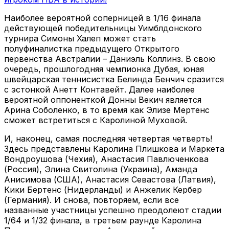
Наиболее вероятной соперницей в 1/16 финала
действующей победительницы Уимблдонского
турнира Симоны Халеп может стать
полуфиналистка предыдущего Открытого
первенства Австралии – Даниэль Коллинз. В свою
очередь, прошлогодняя чемпионка Дубая, юная
швейцарская теннисистка Белинда Бенчич сразится
с эстонкой Анетт Контавейт. Далее наиболее
вероятной оппоненткой Донны Векич является
Арина Соболенко, в то время как Элизе Мертенс
сможет встретиться с Каролиной Муховой.
И, наконец, самая последняя четвертая четверть!
Здесь представлены Каролина Плишкова и Маркета
Вондроушова (Чехия), Анастасия Павлюченкова
(Россия), Элина Свитолина (Украина), Аманда
Анисимова (США), Анастасия Севастова (Латвия),
Кики Бертенс (Нидерланды) и Анжелик Кербер
(Германия). И снова, повторяем, если все
названные участницы успешно преодолеют стадии
1/64 и 1/32 финала, в третьем раунде Каролина