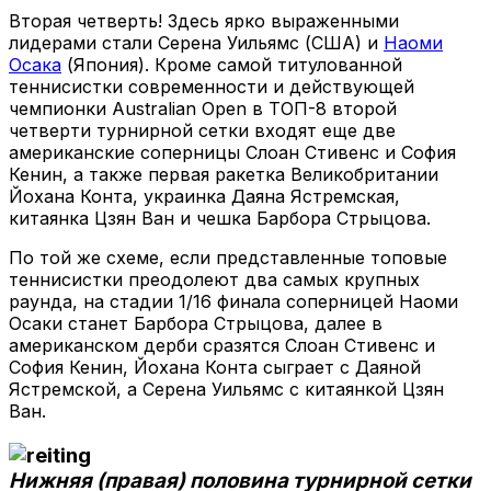
Вторая четверть! Здесь ярко выраженными
лидерами стали Серена Уильямс (США) и
Наоми
Осака
(Япония). Кроме самой титулованной
теннисистки современности и действующей
чемпионки Australian Open в ТОП-8 второй
четверти турнирной сетки входят еще две
американские соперницы Слоан Стивенс и София
Кенин, а также первая ракетка Великобритании
Йохана Конта, украинка Даяна Ястремская,
китаянка Цзян Ван и чешка Барбора Стрыцова.
По той же схеме, если представленные топовые
теннисистки преодолеют два самых крупных
раунда, на стадии 1/16 финала соперницей Наоми
Осаки станет Барбора Стрыцова, далее в
американском дерби сразятся Слоан Стивенс и
София Кенин, Йохана Конта сыграет с Даяной
Ястремской, а Серена Уильямс с китаянкой Цзян
Ван.
Нижняя (правая) половина турнирной сетки