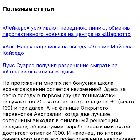
Полезные статьи
«Лейкерс» усиливают переднюю линию, обменяв
перспективного новичка на центра из «Шарлотт»
«Аль-Наср» нацелился на звезду «Челси» Мойсеса
Кайседо
Луис Суарес получил разрешение сыграть за
«Атлетико» в эти выходные
На протяжении многих лет бонусная шкала
вознаграждений остается неизменной. Здесь за
свою победу в первом раунде теннисистки
получают по 70 очков, во втором еще по 60 (всего
130) и так далее. А на финише Открытого
первенстве Австралии, когда две лучшие
соперницы выходят в финальный решающий
поединок, общая сумма, заработанных ими очков,
достигает отметки 1300. И наконец, по итогам
финального матча его победительница увеличивает