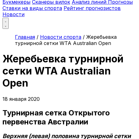
Букмекеры
Сканеры вилок
Анализ линий
Прогнозы
Ставки на виды спорта
Рейтинг прогнозистов
Новости
Главная
/
Новости спорта
/
Жеребьевка
турнирной сетки WTA Australian Open
Жеребьевка турнирной
сетки WTA Australian
Open
18 января 2020
Турнирная сетка Открытого
первенства Австралии
Верхняя (левая) половина турнирной сетки