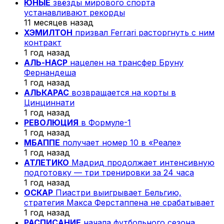
ЮНЫЕ
звёзды мирового спорта
устанавливают рекорды
11 месяцев назад
ХЭМИЛТОН
призвал Ferrari расторгнуть с ним
контракт
1 год назад
АЛЬ-НАСР
нацелен на трансфер Бруну
Фернандеша
1 год назад
АЛЬКАРАС
возвращается на корты в
Цинциннати
1 год назад
РЕВОЛЮЦИЯ
в Формуле-1
1 год назад
МБАППЕ
получает номер 10 в «Реале»
1 год назад
АТЛЕТИКО
Мадрид продолжает интенсивную
подготовку — три тренировки за 24 часа
1 год назад
ОСКАР
Пиастри выигрывает Бельгию,
стратегия Макса Ферстаппена не срабатывает
1 год назад
РАСПИСАНИЕ
начала футбольного сезона