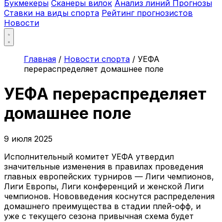
Букмекеры
Сканеры вилок
Анализ линий
Прогнозы
Ставки на виды спорта
Рейтинг прогнозистов
Новости
Главная
/
Новости спорта
/
УЕФА
перераспределяет домашнее поле
УЕФА перераспределяет
домашнее поле
9 июля 2025
Исполнительный комитет УЕФА утвердил
значительные изменения в правилах проведения
главных европейских турниров — Лиги чемпионов,
Лиги Европы, Лиги конференций и женской Лиги
чемпионов. Нововведения коснутся распределения
домашнего преимущества в стадии плей-офф, и
уже с текущего сезона привычная схема будет