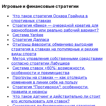
Игровые и финансовые стратегии
Что такое стратегия Оскара Грайнда в
спортивных ставках
Стратегия «Веер» — очередной креатив для
разнообразия или реально рабочий вариант?
Система Yankee
Стратегия Далласа
Отыгрыш фаворита: обманчиво выгодная
стратегия в ставках на популярные и редкие
виды спорта
Метод управления собственными средствами
согласно стратегии Лабушера
Система ставок +60%: возможности,
особенности и преимущества
Прогрузы на ставках — как отследить
изменения в линии себе на пользу
Стратегия “Противоход”: особенности,
правила и нюансы
Что такое датчинг и действительно ли стоит
его использовать для ставок?
Существует ли беспроигрышная стратегия