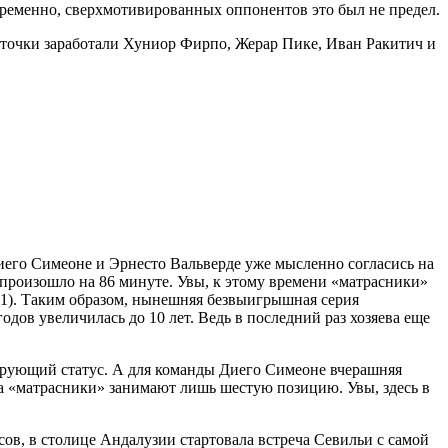
овременно, сверхмотивированных оппонентов это был не предел.
рточки заработали Хуниор Фирпо, Жерар Пике, Иван Ракитич и
иего Симеоне и Эрнесто Вальверде уже мысленно согласись на
 произошло на 86 минуте. Увы, к этому времени «матрасники»
:1). Таким образом, нынешняя безвыигрышная серия
дов увеличилась до 10 лет. Ведь в последний раз хозяева еще
ирующий статус. А для команды Диего Симеоне вчерашняя
ра «матрасники» занимают лишь шестую позицию. Увы, здесь в
сов, в столице Андалузии стартовала встреча Севильи с самой