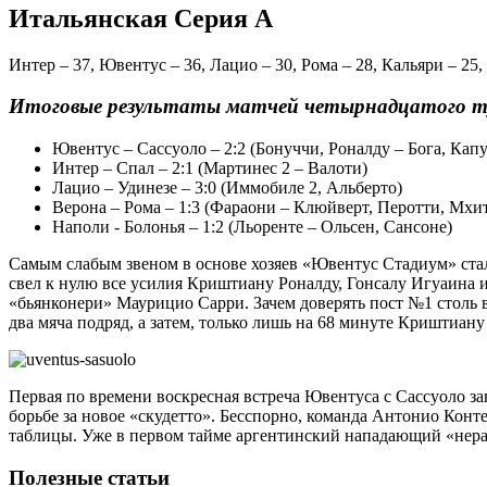
Итальянская Серия А
Интер – 37, Ювентус – 36, Лацио – 30, Рома – 28, Кальяри – 25
Итоговые результаты матчей четырнадцатого т
Ювентус – Сассуоло – 2:2 (Бонуччи, Роналду – Бога, Капу
Интер – Спал – 2:1 (Мартинес 2 – Валоти)
Лацио – Удинезе – 3:0 (Иммобиле 2, Альберто)
Верона – Рома – 1:3 (Фараони – Клюйверт, Перотти, Мхи
Наполи - Болонья – 1:2 (Льоренте – Ольсен, Сансоне)
Самым слабым звеном в основе хозяев «Ювентус Стадиум» ста
свел к нулю все усилия Криштиану Роналду, Гонсалу Игуаина 
«бьянконери» Маурицио Сарри. Зачем доверять пост №1 столь в
два мяча подряд, а затем, только лишь на 68 минуте Криштиан
Первая по времени воскресная встреча Ювентуса с Сассуоло з
борьбе за новое «скудетто». Бесспорно, команда Антонио Конт
таблицы. Уже в первом тайме аргентинский нападающий «нерад
Полезные статьи