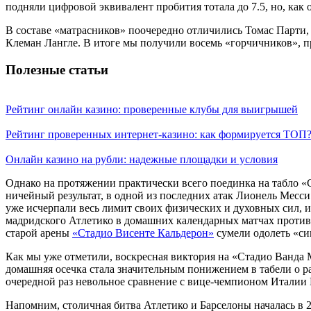
подняли цифровой эквивалент пробития тотала до 7.5, но, как
В составе «матрасников» поочередно отличились Томас Парти,
Клеман Лангле. В итоге мы получили восемь «горчичников», пр
Полезные статьи
Рейтинг онлайн казино: проверенные клубы для выигрышей
Рейтинг проверенных интернет-казино: как формируется ТОП
Онлайн казино на рубли: надежные площадки и условия
Однако на протяжении практически всего поединка на табло «
ничейный результат, в одной из последних атак Лионель Месси
уже исчерпали весь лимит своих физических и духовных сил,
мадридского Атлетико в домашних календарных матчах против Б
старой арены
«Стадио Висенте Кальдерон»
сумели одолеть «син
Как мы уже отметили, воскресная виктория на «Стадио Ванда
домашняя осечка стала значительным понижением в табели о р
очередной раз невольное сравнение с вице-чемпионом Италии
Напомним, столичная битва Атлетико и Барселоны началась в 23