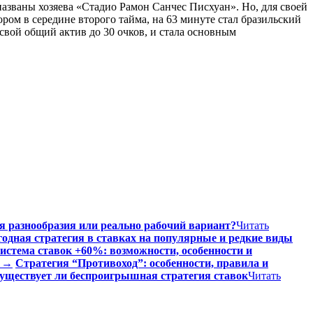
званы хозяева «Стадио Рамон Санчес Писхуан». Но, для своей
ом в середине второго тайма, на 63 минуте стал бразильский
вой общий актив до 30 очков, и стала основным
я разнообразия или реально рабочий вариант?
Читать
дная стратегия в ставках на популярные и редкие виды
истема ставок +60%: возможности, особенности и
л →
Стратегия “Противоход”: особенности, правила и
уществует ли беспроигрышная стратегия ставок
Читать