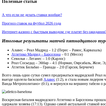
Полезные статьи
А что если не делать ставки вообще?
Прогноз ставок на футбол 2026 года
Интернет-казино с быстрым выводом: где платят без ожидания
Итоговые результаты матчей пятнадцатого тур
Алавес – Реал Мадрид – 1:2 (Перес – Рамос, Карвахаль)
Атлетико Мадрид – Барселона
– 0:1 (Месси)
Севилья – Леганес – 1:0 (Карлос)
Реал Сосьедад – Эйбар – 4:1 (Норман, Оярсабаль, Жозе, Э
Атлетик Бильбао – Гранада – 2:0 (Гарсия, Берчиче)
Всего лишь одни сутки сумел продержаться мадридский Реал 
выезде одолела баскский
Алавес
(1:2), и стала новым лидером
Ванда Метрополитано» (0:1), и вернулся на вершину табели о р
Воскресная баталия мадридского Атлетико и Барселоны прошла
одержали хозяева (17:13). Однако самой актуальной ставкой в