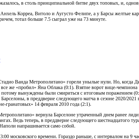
 оказалось, в столь принципиальной битве двух топовых, и, одн
 Анхель Корреа, Витоло и Аугусто Фелипе, а у Барсы желтые ка
ичем, тотал больше 7.5 сыграл уже на 73 минуте.
?
Стадио Ванда Метрополитано» горели унылые нули. Но, когда Д
 все же «пробил» Яна Облака (0:1). Взятие ворот вице-чемпиона
 и потому вынуждены были смириться с итоговым поражением (0
арселоны, в преддверие следующего матча в сезоне 2020/2021 го
е-гранатовых» 14 февраля 2010 года (2:1).
 Метрополитано» вернула Барселоне утраченный днем ранее лид
ангах. Ведь теперь, в преддверие следующего шестнадцатого ту
 Наполи напрашивается само собой.
:00 московского времени. Гораздо раньше, с интервалом на 9 ча