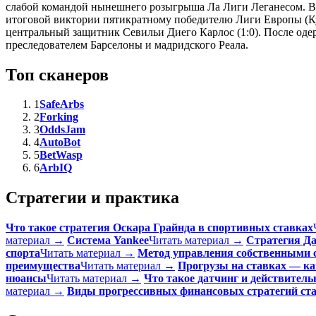
слабой командой нынешнего розыгрыша Ла Лиги Леганесом. Вп
итоговой виктории пятикратному победителю Лиги Европы (Куб
центральный защитник Севильи Диего Карлос (1:0). После оде
преследователем Барселоны и мадридского Реала.
Топ сканеров
1
SafeArbs
2
Forking
3
OddsJam
4
AutoBot
5
BetWasp
6
ArbIQ
Стратегии и практика
Что такое стратегия Оскара Грайнда в спортивных ставках
материал →
Система Yankee
Читать материал →
Стратегия Д
спорта
Читать материал →
Метод управления собственными с
преимущества
Читать материал →
Прогрузы на ставках — как
нюансы
Читать материал →
Что такое датчинг и действительн
материал →
Виды прогрессивных финансовых стратегий ста