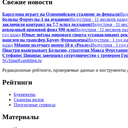
Свежие новости
Барселона играет на Олимпийском стадионе до февраля
Инду
болиды Формулы-1 на аукционе
Индустрия · 11 месяцев назад
заключили контракт на 7,7 млрд долларов
Индустрия · 11 мес
рекордный призовой фонд $90 млн
Индустрия · 11 месяцев на
год назад
Юные звёзды мирового спорта устанавливают ре
нацелен на трансфер Бруну Фернандеша
Индустрия · 1 год на
назад
Мбаппе получает номер 10 в «Реале»
Индустрия · 1 год 
Пиастри выигрывает Бельгию, стратегия Макса Ферстаппе
Стефанос Циципас завершил сотрудничество с тренером Г
SG
SmartGambling
.ru
Редакционные рейтинги, проверяемые данные и инструменты д
Рейтинги
Букмекеры
Сканеры вилок
Прогнозные сервисы
Материалы