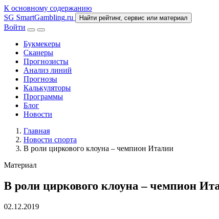
К основному содержанию
SG
SmartGambling
.ru
Найти рейтинг, сервис или материал
Войти
Букмекеры
Сканеры
Прогнозисты
Анализ линий
Прогнозы
Калькуляторы
Программы
Блог
Новости
Главная
Новости спорта
В роли циркового клоуна – чемпион Италии
Материал
В роли циркового клоуна – чемпион Ит
02.12.2019