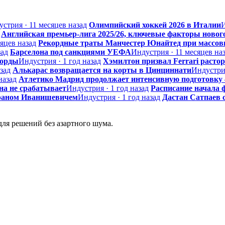
стрия · 11 месяцев назад
Олимпийский хоккей 2026 в Италии
И
Английская премьер-лига 2025/26, ключевые факторы нового
яцев назад
Рекордные траты Манчестер Юнайтед при массов
зад
Барселона под санкциями УЕФА
Индустрия · 11 месяцев на
корды
Индустрия · 1 год назад
Хэмилтон призвал Ferrari растор
зад
Алькарас возвращается на корты в Цинциннати
Индустрия
назад
Атлетико Мадрид продолжает интенсивную подготовку —
на не срабатывает
Индустрия · 1 год назад
Расписание начала ф
ораном Иванишевичем
Индустрия · 1 год назад
Дастан Сатпаев 
ля решений без азартного шума.