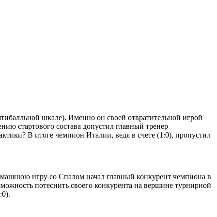
ятибалльной шкале). Именно он своей отвратительной игрой
ению стартового состава допустил главный тренер
тики? В итоге чемпион Италии, ведя в счете (1:0), пропустил
 домашнюю игру со Спалом начал главный конкурент чемпиона в
возможность потеснить своего конкурента на вершине турнирной
0).