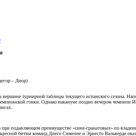
?
а
дегор – Диор)
на вершине турнирной таблицы текущего испанского сезона. На
 чемпионской гонки. Однако накануне поздно вечером чемпион И
ангах.
 при подавляющем преимуществе «сине-гранатовых» по владению
оскресной битвы команд Диего Симеоне и Эрнесто Вальверде оказ