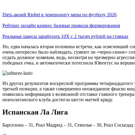
Пять акций Riobet к чемпионату мира по футболу 2026
Рейтинг онлайн казино: базовые правила формирования
Реальные шансы заработать 10X с 2 тысяч рублей на ставках
Но, едва началась вторая половина встречи, как осмелевший соп
очень интересно было наблюдать, сумеют ли «черно-синие» со
отдать должное хозяевам, ведь, несмотря на чрезмерно агресс
победных очка, и автоматически потеснила Ювентус на вершин
Из других результатов воскресной программы четырнадцатого т
третьей позиции, а также совершенно неожиданное фиаско вице
появилась информация о возможной отставке главного тренера
неаполитанского клуба достигла шести матчей кряду.
Испанская Ла Лига
Барселона – 31, Реал Мадрид – 31, Севилья – 30, Реал Сосьедад