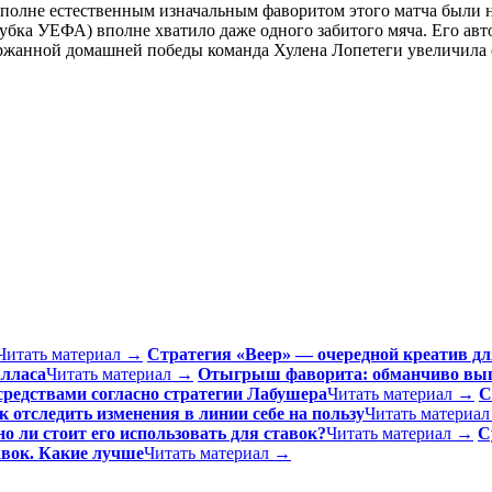
олне естественным изначальным фаворитом этого матча были на
ка УЕФА) вполне хватило даже одного забитого мяча. Его автор
ржанной домашней победы команда Хулена Лопетеги увеличила с
Читать материал →
Стратегия «Веер» — очередной креатив дл
алласа
Читать материал →
Отыгрыш фаворита: обманчиво выго
редствами согласно стратегии Лабушера
Читать материал →
С
 отследить изменения в линии себе на пользу
Читать материа
о ли стоит его использовать для ставок?
Читать материал →
С
вок. Какие лучше
Читать материал →