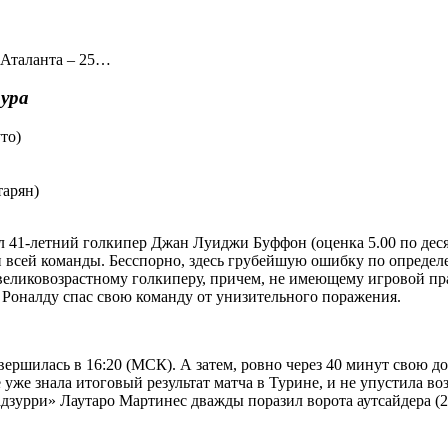
, Аталанта – 25…
ура
то)
тарян)
л 41-летний голкипер Джан Луиджи Буффон (оценка 5.00 по дес
и всей команды. Бесспорно, здесь грубейшую ошибку по определ
еликовозрастному голкиперу, причем, не имеющему игровой прак
у Роналду спас свою команду от унизительного поражения.
авершилась в 16:20 (МСК). А затем, ровно через 40 минут свою
е уже знала итоговый результат матча в Турине, и не упустила 
зурри» Лаутаро Мартинес дважды поразил ворота аутсайдера (2: