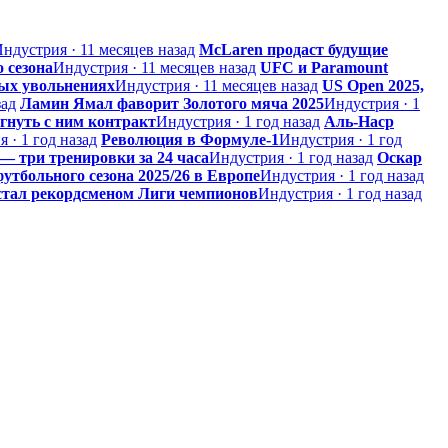
ндустрия · 11 месяцев назад
McLaren продаст будущие
 сезона
Индустрия · 11 месяцев назад
UFC и Paramount
ых увольнениях
Индустрия · 11 месяцев назад
US Open 2025,
зад
Ламин Ямал фаворит Золотого мяча 2025
Индустрия · 1
гнуть с ним контракт
Индустрия · 1 год назад
Аль-Наср
 · 1 год назад
Революция в Формуле-1
Индустрия · 1 год
 три тренировки за 24 часа
Индустрия · 1 год назад
Оскар
утбольного сезона 2025/26 в Европе
Индустрия · 1 год назад
стал рекордсменом Лиги чемпионов
Индустрия · 1 год назад