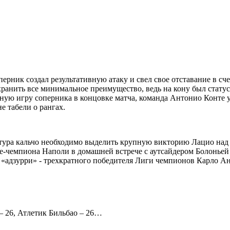
ерник создал результативную атаку и свел свое отставание в сче
хранить все минимальное преимущество, ведь на кону был стату
ивную игру соперника в концовке матча, команда Антонио Конте
е табели о рангах.
ура кальчо необходимо выделить крупную викторию Лацио над Уд
-чемпиона Наполи в домашней встрече с аутсайдером Болоньей (
 «адзурри» - трехкратного победителя Лиги чемпионов Карло А
 – 26, Атлетик Бильбао – 26…