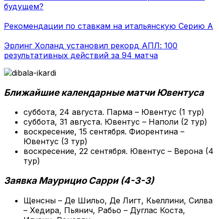
будущем?
Рекомендации по ставкам на итальянскую Серию А
Эрлинг Холанд установил рекорд АПЛ: 100
результативных действий за 94 матча
Ближайшие календарные матчи Ювентуса
суббота, 24 августа. Парма – Ювентус (1 тур)
суббота, 31 августа. Ювентус – Наполи (2 тур)
воскресение, 15 сентября. Фиорентина –
Ювентус (3 тур)
воскресение, 22 сентября. Ювентус – Верона (4
тур)
Заявка Маурицио Сарри (4-3-3)
Щенсны – Де Шильо, Де Лигт, Кьеллини, Силва
– Хедира, Пьянич, Рабьо – Дуглас Коста,