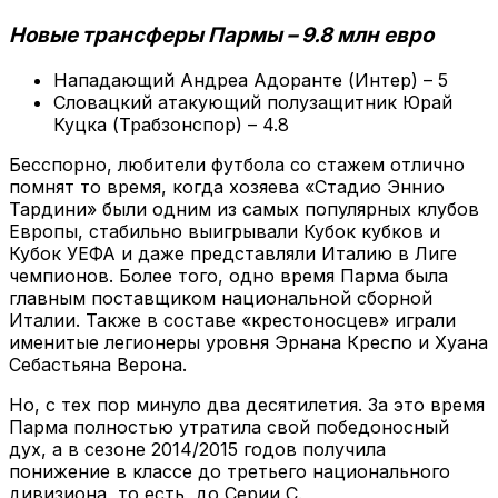
Новые трансферы Пармы – 9.8 млн евро
Нападающий Андреа Адоранте (Интер) – 5
Словацкий атакующий полузащитник Юрай
Куцка (Трабзонспор) – 4.8
Бесспорно, любители футбола со стажем отлично
помнят то время, когда хозяева «Стадио Эннио
Тардини» были одним из самых популярных клубов
Европы, стабильно выигрывали Кубок кубков и
Кубок УЕФА и даже представляли Италию в Лиге
чемпионов. Более того, одно время Парма была
главным поставщиком национальной сборной
Италии. Также в составе «крестоносцев» играли
именитые легионеры уровня Эрнана Креспо и Хуана
Себастьяна Верона.
Но, с тех пор минуло два десятилетия. За это время
Парма полностью утратила свой победоносный
дух, а в сезоне 2014/2015 годов получила
понижение в классе до третьего национального
дивизиона, то есть, до Серии С.