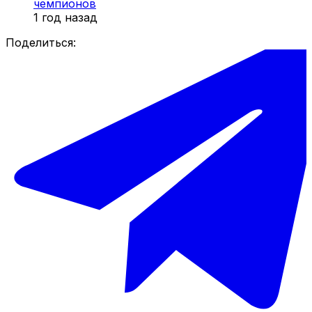
чемпионов
1 год назад
Поделиться: