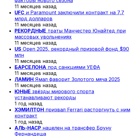
факторы нового сезона
11 месяцев назад
UFC
и Paramount заключили контракт на 7,7
млрд долларов
11 месяцев назад
РЕКОРДНЫЕ
траты Манчестер Юнайтед при
массовых увольнениях
11 месяцев назад
US
Open 2025, рекордный призовой фонд $90
млн
11 месяцев назад
БАРСЕЛОНА
под санкциями УЕФА
11 месяцев назад
ЛАМИН
Ямал фаворит Золотого мяча 2025
11 месяцев назад
ЮНЫЕ
звёзды мирового спорта
устанавливают рекорды
1 год назад
ХЭМИЛТОН
призвал Ferrari расторгнуть с ним
контракт
1 год назад
АЛЬ-НАСР
нацелен на трансфер Бруну
Фернандеша