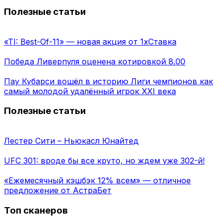
Полезные статьи
«TI: Best-Of-11» — новая акция от 1хСтавка
Победа Ливерпуля оценена котировкой 8.00
Пау Кубарси вошёл в историю Лиги чемпионов как
самый молодой удалённый игрок XXI века
Полезные статьи
Лестер Сити – Ньюкасл Юнайтед
UFC 301: вроде бы все круто, но ждем уже 302-й!
«Ежемесячный кэшбэк 12% всем» — отличное
предложение от АстраБет
Топ сканеров