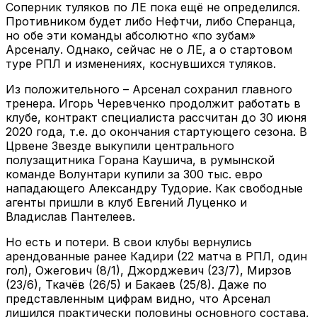
Соперник туляков по ЛЕ пока ещё не определился.
Противником будет либо Нефтчи, либо Сперанца,
но обе эти команды абсолютно «по зубам»
Арсеналу. Однако, сейчас не о ЛЕ, а о стартовом
туре РПЛ и изменениях, коснувшихся туляков.
Из положительного – Арсенал сохранил главного
тренера. Игорь Черевченко продолжит работать в
клубе, контракт специалиста рассчитан до 30 июня
2020 года, т.е. до окончания стартующего сезона. В
Црвене Звезде выкупили центрального
полузащитника Горана Каушича, в румынской
команде Волунтари купили за 300 тыс. евро
нападающего Александру Тудорие. Как свободные
агенты пришли в клуб Евгений Луценко и
Владислав Пантелеев.
Но есть и потери. В свои клубы вернулись
арендованные ранее Кадири (22 матча в РПЛ, один
гол), Ожегович (8/1), Джорджевич (23/7), Мирзов
(23/6), Ткачёв (26/5) и Бакаев (25/8). Даже по
представленным цифрам видно, что Арсенал
лишился практически половины основного состава,