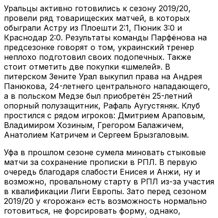
Уральцы активно готовились к сезону 2019/20,
провели ряд товарищеских матчей, в которых
обыграли Астру из Плоешти 2:1, Пюник 3:0 и
Краснодар 2:0. Результаты команды Парфёнова на
предсезонке говорят о том, украинский тренер
неплохо подготовил своих подопечных. Также
стоит отметить две покупки «шмелей». В
питерском Зените Урал выкупил права на Андрея
Панюкова, 24-летнего центрального нападающего,
а в польском Медзе был приобретён 25-летний
опорный полузащитник, Рафаль Аугустяняк. Клуб
простился с рядом игроков: Дмитрием Араповым,
Владимиром Хозиным, Грегором Балажичем,
Анатолием Катричем и Сергеем Брызгаловым.
Уфа в прошлом сезоне сумела миновать стыковые
матчи за сохранение прописки в РПЛ. В первую
очередь благодаря слабости Енисея и Анжи, ну и
возможно, провальному старту в РПЛ из-за участия
в квалификации Лиги Европы. Зато перед сезоном
2019/20 у «горожан» есть возможность нормально
готовиться, не форсировать форму, однако,