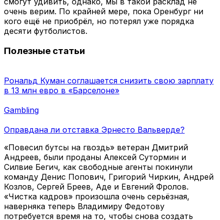
смогут удивить, однако, мы в такой расклад не
очень верим. По крайней мере, пока Оренбург ни
кого ещё не приобрёл, но потерял уже порядка
десяти футболистов.
Полезные статьи
Рональд Куман соглашается снизить свою зарплату
в 13 млн евро в «Барселоне»
Gambling
Оправдана ли отставка Эрнесто Вальверде?
«Повесил бутсы на гвоздь» ветеран Дмитрий
Андреев, были проданы Алексей Сутормин и
Силвие Бегич, как свободные агенты покинули
команду Денис Попович, Григорий Чиркин, Андрей
Козлов, Сергей Бреев, Аде и Евгений Фролов.
«Чистка кадров» произошла очень серьёзная,
наверняка теперь Владимиру Федотову
потребуется время на то, чтобы снова создать