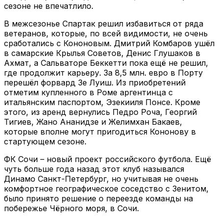
сезоне не впечатлило.
В межсезонье Спартак решил избавиться от ряда
ветеранов, которые, по всей видимости, не очень
сработались с Кононовым. Дмитрий Комбаров ушёл
в самарские Крылья Советов, Денис Глушаков в
Ахмат, а Сальваторе Беккетти пока ещё не решил,
где продолжит карьеру. За 8,5 млн. евро в Порту
перешёл форвард Зе Луиш. Из приобретений
отметим купленного в Роме аргентинца с
итальянским паспортом, Эзекииля Понсе. Кроме
этого, из аренд вернулись Педро Роча, Георгий
Тигиев, Жано Ананидзе и Желимхан Бакаев,
которые вполне могут пригодиться Кононову в
стартующем сезоне.
ФК Сочи – новый проект российского футбола. Ещё
чуть больше года назад этот клуб назывался
Динамо Санкт-Петербург, но учитывая не очень
комфортное географическое соседство с Зенитом,
было принято решение о переезде команды на
побережье Чёрного моря, в Сочи.