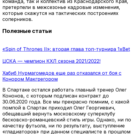
команда, так и коллектив из Краснодарского Края,
претерпели в межсезонье кадровые изменения,
которые скажутся на тактических построениях
соперников.
Полезные статьи
«Spin of Thrones II»: вторая глава топ-турнира 1xBet
ЦСКА — чемпион КХЛ сезона 2021/2022!
Хабиб Нурмагомедов еще раз отказался от боя с
Конором Макгрегором
В Спартаке остался работать главный тренер Олег
Кононов, с которым подписан контракт до
30.06.2020 года. Все мы прекрасно помним, с какой
помпой в Спартак приходил Олег Георгиевич,
обещавший вернуть московскому суперклубу
бесковско-романцевский стиль игры. Однако, ни по
качеству футьола, ни по результату, выступление
«гладиаторов» при данном специалисте в прошлом