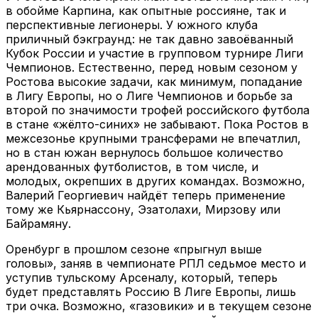
в обойме Карпина, как опытные россияне, так и
перспективные легионеры. У южного клуба
приличный бэкграунд: не так давно завоёванный
Кубок России и участие в групповом турнире Лиги
Чемпионов. Естественно, перед новым сезоном у
Ростова высокие задачи, как минимум, попадание
в Лигу Европы, но о Лиге Чемпионов и борьбе за
второй по значимости трофей российского футбола
в стане «жёлто-синих» не забывают. Пока Ростов в
межсезонье крупными трансферами не впечатлил,
но в стан южан вернулось большое количество
арендованных футболистов, в том числе, и
молодых, окрепших в других командах. Возможно,
Валерий Георгиевич найдёт теперь применение
тому же Кьярнассону, Эзатолахи, Мирзову или
Байрамяну.
Оренбург в прошлом сезоне «прыгнул выше
головы», заняв в чемпионате РПЛ седьмое место и
уступив тульскому Арсеналу, который, теперь
будет представлять Россию В Лиге Европы, лишь
три очка. Возможно, «газовики» и в текущем сезоне