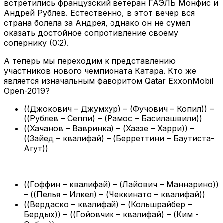
встретились французский ветеран ГАЭЛЬ Монфис и
Андрей Рублев. Естественно, в этот вечер вся
страна болела за Андрея, однако он не сумел
оказать достойное сопротивление своему
сопернику (0:2).
А теперь мы переходим к представлению
участников нового чемпионата Катара. Кто же
является изначальным фаворитом Qatar ExxonMobil
Open-2019?
((Джокович – Джумхур) – (Фучович – Копил)) –
((Рублев – Сеппи) – (Рамос – Басилашвили))
((Хачанов – Вавринка) – (Хаазе – Харри)) –
((Зайед – квалифай) – (Берреттини – Баутиста-
Агут))
((Гоффин – квалифай) – (Лайович – Маннарино))
– ((Пелья – Илкел) – (Чеккинато – квалифай))
((Вердаско – квалифай) – (Кольшрайбер –
Бердых)) – ((Гойовчик – квалифай) – (Ким -