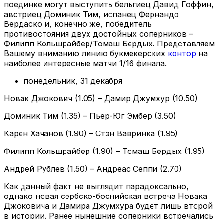
поединке могут выступить бельгиец Давид Гоффин,
австриец Доминик Тим, испанец Фернандо
Вердаско и, конечно же, победитель
противостояния двух достойных соперников –
Филипп Кольшрайбер/Томаш Бердых. Представляем
Вашему вниманию линию букмекерских
контор
на
наиболее интересные матчи 1/16 финала.
понедельник, 31 декабря
Новак Джокович (1.05) – Дамир Джумхур (10.50)
Доминик Тим (1.35) – Пьер-Юг Эмбер (3.50)
Карен Хачанов (1.90) – Стэн Вавринка (1.95)
Филипп Кольшрайбер (1.90) – Томаш Бердых (1.95)
Андрей Рублев (1.50) – Андреас Сеппи (2.70)
Как данный факт не выглядит парадоксально,
однако новая сербско-боснийская встреча Новака
Джоковича и Дамира Джумхура будет лишь второй
в истории. Ранее нынешние соперники встречались