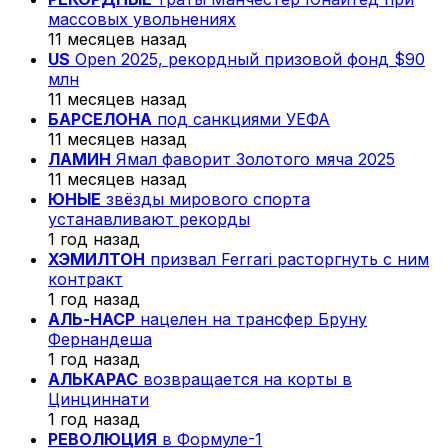
массовых увольнениях
11 месяцев назад
US
Open 2025, рекордный призовой фонд $90
млн
11 месяцев назад
БАРСЕЛОНА
под санкциями УЕФА
11 месяцев назад
ЛАМИН
Ямал фаворит Золотого мяча 2025
11 месяцев назад
ЮНЫЕ
звёзды мирового спорта
устанавливают рекорды
1 год назад
ХЭМИЛТОН
призвал Ferrari расторгнуть с ним
контракт
1 год назад
АЛЬ-НАСР
нацелен на трансфер Бруну
Фернандеша
1 год назад
АЛЬКАРАС
возвращается на корты в
Цинциннати
1 год назад
РЕВОЛЮЦИЯ
в Формуле-1