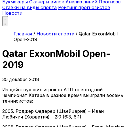
Букмекеры
Сканеры вилок
Анализ линий
Прогнозы
Ставки на виды спорта
Рейтинг прогнозистов
Новости
Главная
/
Новости спорта
/
Qatar ExxonMobil
Open-2019
Qatar ExxonMobil Open-
2019
30 декабря 2018
Из действующих игроков АТП новогодний
чемпионат Катара в разное время выиграли восемь
теннисистов:
2005. Роджер Федерер (Швейцария) – Иван
Любичич (Хорватия) – 2:0 (6:3, 6:1)
2006. Роджер Федерер (Швейцария) – Гаэль Монфис