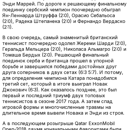
Энди Маррей. По дороге к решающему финальному
поединку сербский чемпион поочередно обыграл
Ян-Леннарда Штруффа (2:0), Орасио Себальоса
(2:0), Радека Штепанека (2:0) и Фернандо Вердаско
(2:1).
В свою очередь, самый знаменитый британский
теннисист поочередно одолел Жереми Шарди (2:0),
Геральда Мельцера (2:0), Николаса Альмагро (2:0) и
Томаша Бердых (2:0). Решающий финальный
поединок серба и британца прошел в упорной
борьбе и завершился победами достойных друг
друга соперников в двух сетах (6:3 5:7). И потому,
для определения чемпиона Катара понадобился
третий сет, который в итоге выиграл Новак
Джокович (6:3). Как оказалось позднее, это был
первый и последний триумф двух топовых
теннисистов в сезоне 2017 года. А затем спад
игровой формы и многочисленные травмы на
длительное время вывели Новака и Энди из строя.
А в последующем розыгрыше Qatar ExxonMobil
Open-2018 двумя изначальными фаворитами были