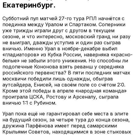
Екатеринбург.
Субботний пул матчей 27-го тура РПЛ начнётся с
поединка между Уралом и Спартаком. Соперники
уже трижды играли друг с другом в текущем
сезоне, и что интересно, московский гранд ни разу
не выиграл, дважды уступив и один раз сыграв
вничью. Именно Урал в ноябре-декабре выбил
«гладиаторов» из Кубка России, наверняка «красно-
белые» не забыли этого унижения. Но способны ли
подопечные Кононова взять реванш у середняка
российского первенства? В пяти последних матчах
москвичи победили лишь однажды, обыграв
аутсайдера, Енисей, на своём поле со счётом 2:0.
Кроме этой победы в апреле «народная команда»
проиграла ЦСКА, Ростову и Арсеналу, сыграла
вничью 1:1 с Рубином.
Урал пока ещё не гарантировал себе места в элите
на будущий сезон, за четыре тура до конца сезона,
дружина Парфёнова имеет перед самарскими
Крыльями Советов, находящимися в зоне стыковых