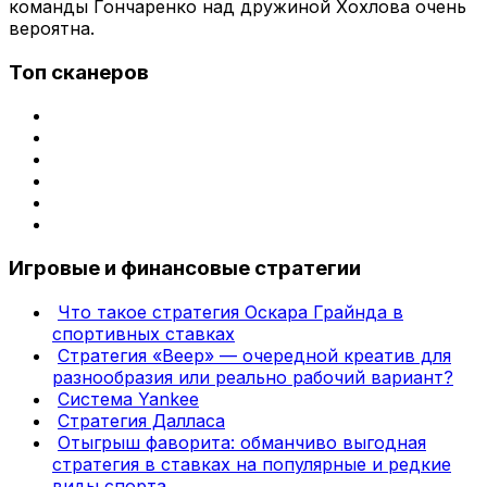
команды Гончаренко над дружиной Хохлова очень
вероятна.
Топ сканеров
Игровые и финансовые стратегии
Что такое стратегия Оскара Грайнда в
спортивных ставках
Стратегия «Веер» — очередной креатив для
разнообразия или реально рабочий вариант?
Система Yankee
Стратегия Далласа
Отыгрыш фаворита: обманчиво выгодная
стратегия в ставках на популярные и редкие
виды спорта