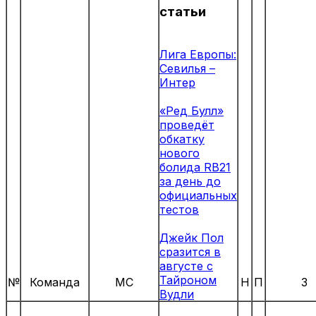
статьи
Лига Европы:
Севилья –
Интер
«Ред Булл»
проведёт
обкатку
нового
болида RB21
за день до
официальных
тестов
Джейк Пол
сразится в
августе с
Тайроном
№
Команда
МС
Н
П
З
Вудли