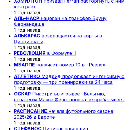
ХЭМИЛТОН
призвал Ferrari расторгнуть с ним
контракт
1 год назад
АЛЬ-НАСР
нацелен на трансфер Бруну
Фернандеша
1 год назад
АЛЬКАРАС
возвращается на корты в
Цинциннати
1 год назад
РЕВОЛЮЦИЯ
в Формуле-1
1 год назад
МБАППЕ
получает номер 10 в «Реале»
1 год назад
АТЛЕТИКО
Мадрид продолжает интенсивную
подготовку — три тренировки за 24 часа
1 год назад
ОСКАР
Пиастри выигрывает Бельгию,
стратегия Макса Ферстаппена не срабатывает
1 год назад
РАСПИСАНИЕ
начала футбольного сезона
2025/26 в Европе
1 год назад
СТЕФАНОС
Циципас завершил