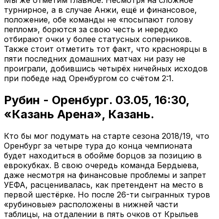
Мы же отметим главное. Несмотря на сложное
турнирное, а в случае Анжи, ещё и финансовое,
положение, обе команды не «посыпают голову
пеплом», борются за свою честь и нередко
отбирают очки у более статусных соперников.
Также стоит отметить тот факт, что красноярцы в
пяти последних домашних матчах ни разу не
проиграли, добившись четырёх ничейных исходов
при победе над Оренбургом со счётом 2:1.
Рубин - Оренбург. 03.05, 16:30,
«Казань Арена», Казань.
Кто бы мог подумать на старте сезона 2018/19, что
Оренбург за четыре тура до конца чемпионата
будет находиться в обойме борцов за позицию в
еврокубках. В свою очередь команда Бердыева,
даже несмотря на финансовые проблемы и запрет
УЕФА, расценивалась, как претендент на место в
первой шестёрке. Но после 26-ти сыгранных туров
«рубиновые» расположены в нижней части
таблицы, на отдалении в пять очков от Крыльев