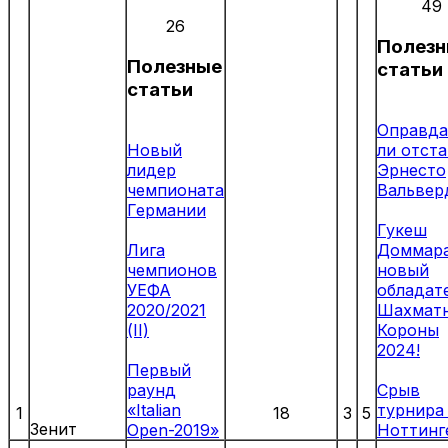
49
26
Полез
Полезные
статьи
статьи
Оправда
Новый
ли отст
лидер
Эрнесто
чемпионата
Вальвер
Германии
Гукеш
Лига
Доммар
чемпионов
новый
УЕФА
обладат
2020/2021
Шахмат
(II)
Короны
2024!
Первый
раунд
Срыв
«Italian
турнира
1
18
3
5
Зенит
Open-2019»
Ноттинг