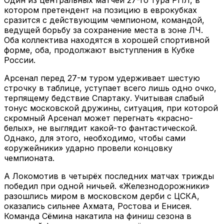
Один из центральных матчей 27-го тура РПЛ, в
котором претендент на позицию в еврокубках
сразится с действующим чемпионом, командой,
ведущей борьбу за сохранение места в зоне ЛЧ.
Оба коллектива находятся в хорошей спортивной
форме, оба, продолжают выступления в Кубке
России.
Арсенал перед 27-м туром удерживает шестую
строчку в таблице, уступает всего лишь одно очко,
терпящему бедствие Спартаку. Учитывая слабый
тонус московской дружины, ситуация, при которой
скромный Арсенал может перегнать «красно-
белых», не выглядит какой-то фантастической.
Однако, для этого, необходимо, чтобы сами
«оружейники» ударно провели концовку
чемпионата.
А Локомотив в четырёх последних матчах трижды
победил при одной ничьей. «Железнодорожники»
разошлись миром в московском дерби с ЦСКА,
оказались сильнее Ахмата, Ростова и Енисея.
Команда Сёмина накатила на финиш сезона в