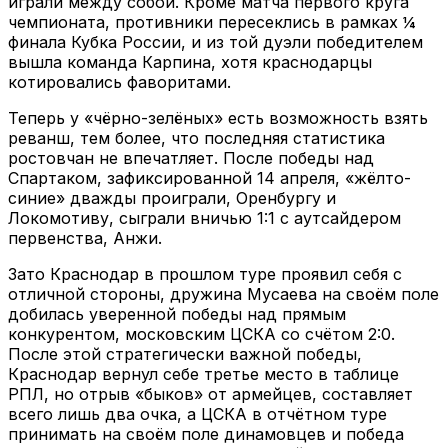
играли между собой. Кроме матча первого круга
чемпионата, противники пересеклись в рамках ¼
финала Кубка России, и из той дуэли победителем
вышла команда Карпина, хотя краснодарцы
котировались фаворитами.
Теперь у «чёрно-зелёных» есть возможность взять
реванш, тем более, что последняя статистика
ростовчан не впечатляет. После победы над
Спартаком, зафиксированной 14 апреля, «жёлто-
синие» дважды проиграли, Оренбургу и
Локомотиву, сыграли вничью 1:1 с аутсайдером
первенства, Анжи.
Зато Краснодар в прошлом туре проявил себя с
отличной стороны, дружина Мусаева на своём поле
добилась уверенной победы над прямым
конкурентом, московским ЦСКА со счётом 2:0.
После этой стратегически важной победы,
Краснодар вернул себе третье место в таблице
РПЛ, но отрыв «быков» от армейцев, составляет
всего лишь два очка, а ЦСКА в отчётном туре
принимать на своём поле динамовцев и победа