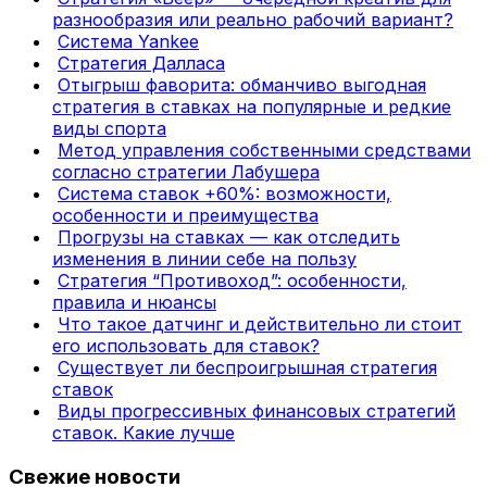
разнообразия или реально рабочий вариант?
Система Yankee
Стратегия Далласа
Отыгрыш фаворита: обманчиво выгодная
стратегия в ставках на популярные и редкие
виды спорта
Метод управления собственными средствами
согласно стратегии Лабушера
Система ставок +60%: возможности,
особенности и преимущества
Прогрузы на ставках — как отследить
изменения в линии себе на пользу
Стратегия “Противоход”: особенности,
правила и нюансы
Что такое датчинг и действительно ли стоит
его использовать для ставок?
Существует ли беспроигрышная стратегия
ставок
Виды прогрессивных финансовых стратегий
ставок. Какие лучше
Свежие новости