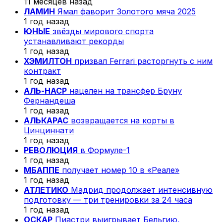
11 месяцев назад
ЛАМИН
Ямал фаворит Золотого мяча 2025
1 год назад
ЮНЫЕ
звёзды мирового спорта
устанавливают рекорды
1 год назад
ХЭМИЛТОН
призвал Ferrari расторгнуть с ним
контракт
1 год назад
АЛЬ-НАСР
нацелен на трансфер Бруну
Фернандеша
1 год назад
АЛЬКАРАС
возвращается на корты в
Цинциннати
1 год назад
РЕВОЛЮЦИЯ
в Формуле-1
1 год назад
МБАППЕ
получает номер 10 в «Реале»
1 год назад
АТЛЕТИКО
Мадрид продолжает интенсивную
подготовку — три тренировки за 24 часа
1 год назад
ОСКАР
Пиастри выигрывает Бельгию,