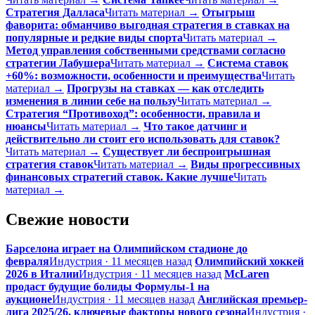
Стратегия Далласа
Читать материал →
Отыгрыш
фаворита: обманчиво выгодная стратегия в ставках на
популярные и редкие виды спорта
Читать материал →
Метод управления собственными средствами согласно
стратегии Лабушера
Читать материал →
Система ставок
+60%: возможности, особенности и преимущества
Читать
материал →
Прогрузы на ставках — как отследить
изменения в линии себе на пользу
Читать материал →
Стратегия “Противоход”: особенности, правила и
нюансы
Читать материал →
Что такое датчинг и
действительно ли стоит его использовать для ставок?
Читать материал →
Существует ли беспроигрышная
стратегия ставок
Читать материал →
Виды прогрессивных
финансовых стратегий ставок. Какие лучше
Читать
материал →
Свежие новости
Барселона играет на Олимпийском стадионе до
февраля
Индустрия · 11 месяцев назад
Олимпийский хоккей
2026 в Италии
Индустрия · 11 месяцев назад
McLaren
продаст будущие болиды Формулы-1 на
аукционе
Индустрия · 11 месяцев назад
Английская премьер-
лига 2025/26, ключевые факторы нового сезона
Индустрия ·