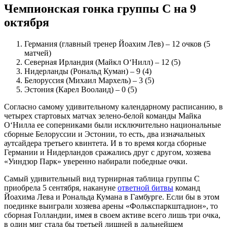
Чемпионская гонка группы C на 9
октября
Германия (главный тренер Йоахим Лев) – 12 очков (5
матчей)
Северная Ирландия (Майкл О‘Нилл) – 12 (5)
Нидерланды (Рональд Куман) – 9 (4)
Белоруссия (Михаил Мархель) – 3 (5)
Эстония (Карел Воолаид) – 0 (5)
Согласно самому удивительному календарному расписанию, в
четырех стартовых матчах зелено-белой команды Майка
О‘Нилла ее соперниками были исключительно национальные
сборные Белоруссии и Эстонии, то есть, два изначальных
аутсайдера третьего квинтета. И в то время когда сборные
Германии и Нидерландов сражались друг с другом, хозяева
«Уиндзор Парк» уверенно набирали победные очки.
Самый удивительный вид турнирная таблица группы C
приобрела 5 сентября, накануне
ответной битвы
команд
Йоахима Лева и Рональда Кумана в Гамбурге. Если бы в этом
поединке выиграли хозяева арены «Фолькспаркштадион», то
сборная Голландии, имея в своем активе всего лишь три очка,
в один миг стала бы третьей лишней в дальнейшем