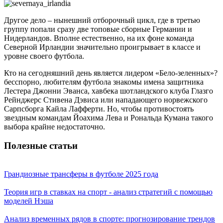
Другое дело – нынешний отборочный цикл, где в третью
группу попали сразу две топовые сборные Германии и
Нидерландов. Вполне естественно, на их фоне команда
Северной Ирландии значительно проигрывает в классе и
уровне своего футбола.
Кто на сегодняшний день является лидером «Бело-зеленных»?
бесспорно, любителям футбола знакомы имена защитника
Лестера Джонни Эванса, хавбека шотландского клуба Глазго
Рейнджерс Стивена Дэвиса или нападающего норвежского
Сарпсборга Кайла Лафферти. Но, чтобы противостоять
звездным командам Йоахима Лева и Рональда Кумана такого
выбора крайне недостаточно.
Полезные статьи
Грандиозные трансферы в футболе 2025 года
Теория игр в ставках на спорт - анализ стратегий с помощью
моделей Нэша
Анализ временных рядов в спорте: прогнозирование трендов