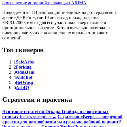
и выявление аномалий с помощью ARIMA
Подведем итог! Предстоящий поединок на роттердамской
арене «Де Кейп», где 19 лет назад проходил финал
ЕВРО-2000, имеет для его участников сверхважное и
принципиальное значение. Хотя изначально возможная
виктория «летучих голландцев» не вызывает никаких
сомнений.
Топ сканеров
1
SafeArbs
2
Forking
3
OddsJam
4
AutoBot
5
BetWasp
6
ArbIQ
Стратегии и практика
Что такое стратегия Оскара Грайнда в спортивных
ставках
Читать материал →
Стратегия «Веер» — очередной
креатив для разнообразия или реально рабочий вариант?
Читать материал →
Система Yankee
Читать материал →