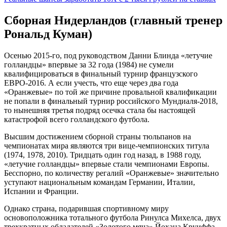
Сборная Нидерландов (главный тренер
Рональд Куман)
Осенью 2015-го, под руководством Данни Блинда «летучие
голландцы» впервые за 32 года (1984) не сумели
квалифицироваться в финальный турнир французского
ЕВРО-2016. А если учесть, что еще через два года
«Оранжевые» по той же причине провальной квалификации
не попали в финальный турнир российского Мундиаля-2018,
то нынешняя третья подряд осечка стала бы настоящей
катастрофой всего голландского футбола.
Высшим достижением сборной страны тюльпанов на
чемпионатах мира являются три вице-чемпионских титула
(1974, 1978, 2010). Тридцать один год назад, в 1988 году,
«летучие голландцы» впервые стали чемпионами Европы.
Бесспорно, по количеству регалий «Оранжевые» значительно
уступают национальным командам Германии, Италии,
Испании и Франции.
Однако страна, подарившая спортивному миру
основоположника тотального футбола Ринулса Михелса, двух
трехкратных обладателей «Золотого мяча» Йохана Круиффа