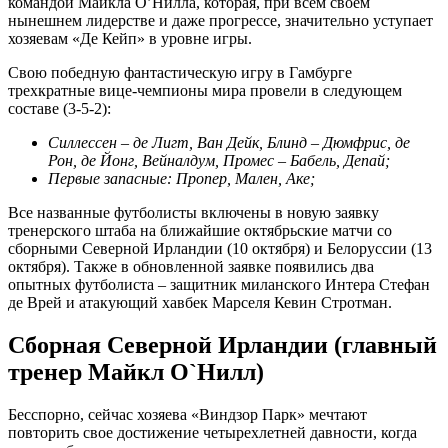
командой Майкла О’Нилла, которая, при всем своем
нынешнем лидерстве и даже прогрессе, значительно уступает
хозяевам «Де Кейп» в уровне игры.
Свою победную фантастическую игру в Гамбурге
трехкратные вице-чемпионы мира провели в следующем
составе (3-5-2):
Силлессен – де Лигт, Ван Дейк, Блинд – Дюмфрис, де
Рон, де Йонг, Вейналдум, Промес – Бабель, Депай;
Первые запасные: Пропер, Мален, Аке;
Все названные футболисты включены в новую заявку
тренерского штаба на ближайшие октябрьские матчи со
сборными Северной Ирландии (10 октября) и Белоруссии (13
октября). Также в обновленной заявке появились два
опытных футболиста – защитник миланского Интера Стефан
де Врей и атакующий хавбек Марселя Кевин Стротман.
Сборная Северной Ирландии (главный
тренер Майкл О`Нилл)
Бесспорно, сейчас хозяева «Виндзор Парк» мечтают
повторить свое достижение четырехлетней давности, когда