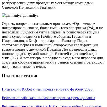
распределении двух проходных мест между командами
Северной Ирландии и Германии.
Однако, вопреки изначальным прогнозам, «Оранжевые»
нокаутировали своего, более именитого соперника (2:4), и не
позволили Бундестим уйти в отрыв. А ровно через три дня
после суперпоединка в Гамбурге сборных Германии и
Нидерландов, в Белфасте, на арене «Виндзор Парк»
состоялась первая в нынешней отборочной квалификации
встреча хозяев с дружиной Йоахима Лева, завершившаяся
вполне предсказуемой викторией гостей с разницей в два
мяча (0:2). И вот теперь, в преддверие седьмого игрового дня,
сразу три сборные практически в равной степени претендуют
на две вакантные путевки.
Полезные статьи
Пять акций Riobet к чемпионату мира по футболу 2026
Рейтинг онлайн казино: базовые правила формирования
Реальные шансы заработать 10X с 2 тысяч рублей на ставках