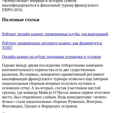
«зелено-белые» впервые в истории сумели
квалифицироваться в финальный турнир французского
ЕВРО-2016.
Полезные статьи
Рейтинг онлайн казино: проверенные клубы для выигрышей
Рейтинг проверенных интернет-казино: как формируется
ТОП?
Онлайн казино на рубли: надежные площадки и условия
Однако между двумя последними отборочными кампании
континентального первенства есть две существенных
различия. Во-первых, невероятно примитивный регламент
квалификации французского турнира позволил еще пятерым
национальным сборным впервые получить путевки в
основную сетку. А во-вторых, состав участников шестой
группы, где команда Майкла О’Нилла заняла первое итоговое
место, был откровенно слабым. Ведь конкурентами «зелено-
белых» стали национальные сборные Румынии, Венгрии,
Финляндии, Греции и Фарерских островов.