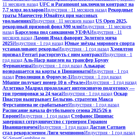
11 месяцев назад
UFC и Paramount заключили контракт на
7,7 млрд долларов
Индустрия · 11 месяцев назад
Рекордные
траты Манчестер Юнайтед при массовых
увольнениях
Индустрия · 11 месяцев назад
US Open 2025,
рекордный призовой фонд $90 млн
Индустрия · 11 месяцев
назад
Барселона под санкциями УЕФА
Индустрия · 11
месяцев назад
Ламин Ямал фаворит Золотого мяча
2025
Индустрия · 1 год назад
Юные звёзды мирового спорта
устанавливают рекорды
Индустрия · 1 год назад
Хэмилтон
призвал Ferrari расторгнуть с ним контракт
Индустрия · 1
год назад
Аль-Наср нацелен на трансфер Бруну
Фернандеша
Индустрия · 1 год назад
Алькарас
возвращается на корты в Цинциннати
Индустрия · 1 год
назад
Революция в Формуле-1
Индустрия · 1 год назад
Мбаппе получает номер 10 в «Реале»
Индустрия · 1 год назад
Атлетико Мадрид продолжает интенсивную подготовку —
три тренировки за 24 часа
Индустрия · 1 год назад
Оскар
Пиастри выигрывает Бельгию, стратегия Макса
Ферстаппена не срабатывает
Индустрия · 1 год назад
Расписание начала футбольного сезона 2025/26 в
Европе
Индустрия · 1 год назад
Стефанос Циципас
завершил сотрудничество с тренером Гораном
Иванишевичем
Индустрия · 1 год назад
Дастан Сатпаев
стал рекордсменом Лиги чемпионов
Индустрия · 1 год назад
SG
SmartGambling
.ru