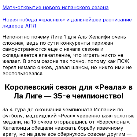
Матч-открытие нового испанского сезона
Новая победа «красных» и дальнейшее расписание
лидеров АПЛ
Непонятно почему Лига 1 для Аль-Хелаифи очень
сложная, ведь по сути конкуренты парижан
самоустраняются еще с начала сезона и
складывается впечатление, что играть никто не
желает. В этом сезоне так точно, потому как ПСЖ
терял немало очков, давал шансы, но никто ими не
воспользовался.
Королевский сезон для «Реала» в
Ла Лиге — 35-е чемпионство!
За 4 тура до окончания чемпионата Испании по
футболу, мадридский «Реал» уверенно взял золотые
медали, на 15 очков оторвавшись от «Барселоны».
Каталонцы обещали навязать борьбу извечному
врагу, но на деле все обернулось совсем другим —