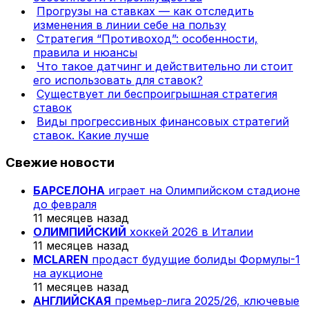
Прогрузы на ставках — как отследить
изменения в линии себе на пользу
Стратегия “Противоход”: особенности,
правила и нюансы
Что такое датчинг и действительно ли стоит
его использовать для ставок?
Существует ли беспроигрышная стратегия
ставок
Виды прогрессивных финансовых стратегий
ставок. Какие лучше
Свежие новости
БАРСЕЛОНА
играет на Олимпийском стадионе
до февраля
11 месяцев назад
ОЛИМПИЙСКИЙ
хоккей 2026 в Италии
11 месяцев назад
MCLAREN
продаст будущие болиды Формулы-1
на аукционе
11 месяцев назад
АНГЛИЙСКАЯ
премьер-лига 2025/26, ключевые