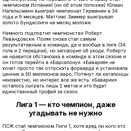
чемпионом Испании! (но об этом попозже) Юлиан
Нагельсманн выиграл чемпионат Германии в 34
года и 9 месяцев. Маттиас Заммер выигрывал
золото Бундеслиги на месяц моложе.
Немного подпортил чемпионство Роберт
Левандовски. Поляк снова стал самым
результативным в команде, да и вообще в лиге (34
гола и 2 передачи), но заговорил об уходе. Роберту
не нравится обстановка в команде в этом сезоне и
он готов перейти в «Барселону». «Бавария» не
хочет просто так отпускать форварда и установила
ценник в 50 миллионов евро. Потянут ли каталонцы
неизвестно, но интерес все же есть. «Баварии»
осталось сыграть лишь 2 матча и это будет
единственный трофей за сезон.
Лига 1 — кто чемпион, даже
угадывать не нужно
ПСЖ стал чемпионом Лиги 1, хотя вряд ли кого это