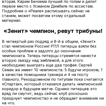
вторая. Карим Бензема лучший по голам и делит
первое место с Усманом Дембеле по ассистам.
Подробнее о «Реале» расписывать сейчас не
станем, может посвятим этому отдельный
материал.
«Зенит» чемпион, ревут трибуны!
В четвертый раз подряд и 8-й в общем, «Зенит»
стал чемпионом России! РПЛ питерцы взяли без
особых проблем и задолго до окончания
чемпионата. Теперь питерцы стремятся нанести
вторую звезду над эмблемой, а для этого
необходимо выиграть еще два трофея. Сергей
Семак же имеет 10 чемпионств: 5 будучи игроком, 1
в качестве помощника тренера и 4 на посту
главного. Рекордсменом по титулам пока считается
«Спартак», который отказался делать чемпионский
коридор в будущем матче. Однако питерцев это
вряд ли смутит, ведь сейчас клуб роскошно
празднует чемпионство и не обращает внимание ни
на что.