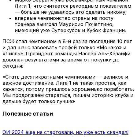
Лиги 1, что считается рекордным показателем
— больше не удавалось это сделать никому;
впервые чемпионство страны на посту
тренера выиграл Маурисио Почеттино,
имеющий уже Суперкубок и Кубок Франции.
ПСЖ стал чемпионом в 8-й раз за последние 10 лет
и дал шанс завоевать трофей только «Монако» и
«Лилль». Президент команды Нассер Аль-Хелаифи
доволен результатами за время от покупки до
сегодня:
«Стать десятикратными чемпионами — великое и
важное достижение. Лига 1 не такая простая, как
кажется, потому пришлось хорошенько поработать.
Мы продолжаем стараться, пишем историю клуба и
дальше будет только лучше»
Полезные статьи
ОИ-2024 еще не стартовали, но уже есть скандал!