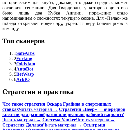
историческим для клуба, доказав, что даже середняк может
сотворить сенсацию. Для Гвардиолы, у которого до этого
было лишь два Кубка Англии, поражение стало
напоминанием о сложностях текущего сезона. Для «Пэлас» же
победа открывает новую эру, укрепляя веру болельщиков в
команду.
Топ сканеров
1
SafeArbs
2
Forking
3
OddsJam
4
AutoBot
5
BetWasp
6
ArbIQ
Стратегии и практика
Что такое стратегия Оскара Грайнда в спортивных
ставках
Читать материал →
Стратегия «Веер» — очередной
креатив для разнообразия или реально рабочий вариант?
Читать материал →
Система Yankee
Читать материал →
Стратегия Далласа
Читать материал →
Отыгрыш