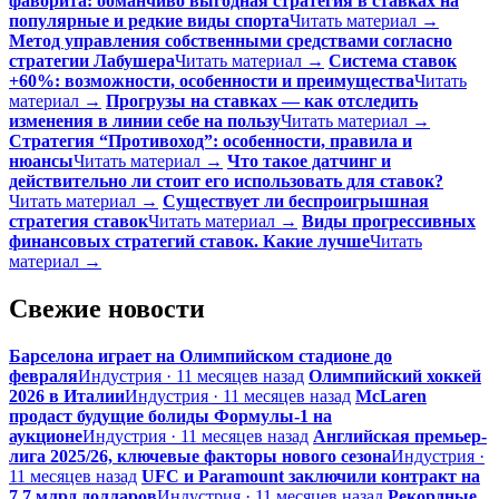
фаворита: обманчиво выгодная стратегия в ставках на
популярные и редкие виды спорта
Читать материал →
Метод управления собственными средствами согласно
стратегии Лабушера
Читать материал →
Система ставок
+60%: возможности, особенности и преимущества
Читать
материал →
Прогрузы на ставках — как отследить
изменения в линии себе на пользу
Читать материал →
Стратегия “Противоход”: особенности, правила и
нюансы
Читать материал →
Что такое датчинг и
действительно ли стоит его использовать для ставок?
Читать материал →
Существует ли беспроигрышная
стратегия ставок
Читать материал →
Виды прогрессивных
финансовых стратегий ставок. Какие лучше
Читать
материал →
Свежие новости
Барселона играет на Олимпийском стадионе до
февраля
Индустрия · 11 месяцев назад
Олимпийский хоккей
2026 в Италии
Индустрия · 11 месяцев назад
McLaren
продаст будущие болиды Формулы-1 на
аукционе
Индустрия · 11 месяцев назад
Английская премьер-
лига 2025/26, ключевые факторы нового сезона
Индустрия ·
11 месяцев назад
UFC и Paramount заключили контракт на
7,7 млрд долларов
Индустрия · 11 месяцев назад
Рекордные