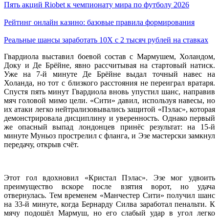
Пять акций Riobet к чемпионату мира по футболу 2026
Рейтинг онлайн казино: базовые правила формирования
Реальные шансы заработать 10X с 2 тысяч рублей на ставках
Гвардиола выставил боевой состав с Мармушем, Холандом,
Доку и Де Брёйне, явно рассчитывая на стартовый натиск.
Уже на 7-й минуте Де Брёйне выдал точный навес на
Холанда, но тот с близкого расстояния не переиграл вратаря.
Спустя пять минут Гвардиола вновь упустил шанс, направив
мяч головой мимо цели. «Сити» давил, используя навесы, но
их атаки легко нейтрализовывались защитой «Пэлас», которая
демонстрировала дисциплину и уверенность. Однако первый
же опасный выпад лондонцев принёс результат: на 15-й
минуте Муньоз прострелил с фланга, и Эзе мастерски замкнул
передачу, открыв счёт.
Этот гол вдохновил «Кристал Пэлас». Эзе мог удвоить
преимущество вскоре после взятия ворот, но удача
отвернулась. Тем временем «Манчестер Сити» получил шанс
на 33-й минуте, когда Бернарду Силва заработал пенальти. К
мячу подошёл Мармуш, но его слабый удар в угол легко