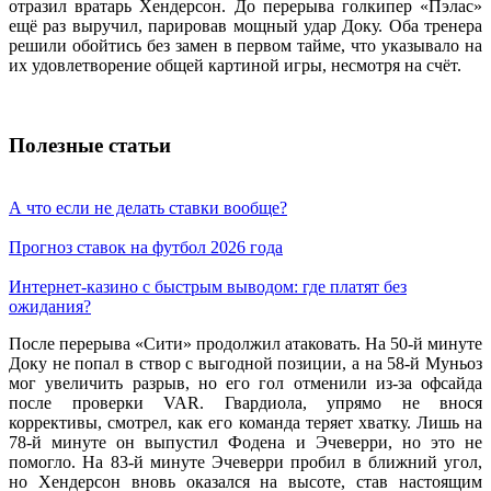
отразил вратарь Хендерсон. До перерыва голкипер «Пэлас»
ещё раз выручил, парировав мощный удар Доку. Оба тренера
решили обойтись без замен в первом тайме, что указывало на
их удовлетворение общей картиной игры, несмотря на счёт.
Полезные статьи
А что если не делать ставки вообще?
Прогноз ставок на футбол 2026 года
Интернет-казино с быстрым выводом: где платят без
ожидания?
После перерыва «Сити» продолжил атаковать. На 50-й минуте
Доку не попал в створ с выгодной позиции, а на 58-й Муньоз
мог увеличить разрыв, но его гол отменили из-за офсайда
после проверки VAR. Гвардиола, упрямо не внося
коррективы, смотрел, как его команда теряет хватку. Лишь на
78-й минуте он выпустил Фодена и Эчеверри, но это не
помогло. На 83-й минуте Эчеверри пробил в ближний угол,
но Хендерсон вновь оказался на высоте, став настоящим