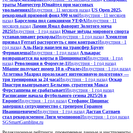
траты Манчестер Юнайтед при массовых
увольнениях
Индустрия · 11 месяцев назад
US Open 2025,
рекордный призовой фонд $90 млн
Индустрия · 11 месяцев
назад
Барселона под санкциями УЕФА
Индустрия · 11
месяцев назад
Ламин Ямал фаворит Золотого мяча
2025
Индустрия · 1 год назад
Юные звёзды мирового спорта
устанавливают рекорды
Индустрия · 1 год назад
Хэмилтон
призвал Ferrari расторгнуть с ним контракт
Индустрия · 1
год назад
Аль-Наср нацелен на трансфер Бруну
Фернандеша
Индустрия · 1 год назад
Алькарас
возвращается на корты в Цинциннати
Индустрия · 1 год
назад
Революция в Формуле-1
Индустрия · 1 год назад
Мбаппе получает номер 10 в «Реале»
Индустрия · 1 год назад
Атлетико Мадрид продолжает интенсивную подготовку —
три тренировки за 24 часа
Индустрия · 1 год назад
Оскар
Пиастри выигрывает Бельгию, стратегия Макса
Ферстаппена не срабатывает
Индустрия · 1 год назад
Расписание начала футбольного сезона 2025/26 в
Европе
Индустрия · 1 год назад
Стефанос Циципас
завершил сотрудничество с тренером Гораном
Иванишевичем
Индустрия · 1 год назад
Дастан Сатпаев
стал рекордсменом Лиги чемпионов
Индустрия · 1 год назад
SG
SmartGambling
.ru
Редакционные рейтинги, проверяемые данные и инструменты