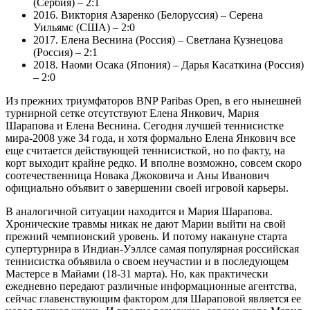
(Сербия) – 2:1
2016. Виктория Азаренко (Белоруссия) – Серена
Уильямс (США) – 2:0
2017. Елена Веснина (Россия) – Светлана Кузнецова
(Россия) – 2:1
2018. Наоми Осака (Япония) – Дарья Касаткина (Россия)
– 2:0
Из прежних триумфаторов BNP Paribas Open, в его нынешней
турнирной сетке отсутствуют Елена Янкович, Мария
Шарапова и Елена Веснина. Сегодня лучшей теннисистке
мира-2008 уже 34 года, и хотя формально Елена Янкович все
еще считается действующей теннисисткой, но по факту, на
корт выходит крайне редко. И вполне возможно, совсем скоро
соотечественница Новака Джоковича и Аны Иванович
официально объявит о завершении своей игровой карьеры.
В аналогичной ситуации находится и Мария Шарапова.
Хронические травмы никак не дают Марии выйти на свой
прежний чемпионский уровень. И потому накануне старта
супертурнира в Индиан-Уэллсе самая популярная российская
теннисистка объявила о своем неучастии и в последующем
Мастерсе в Майами (18-31 марта). Но, как практически
ежедневно передают различные информационные агентства,
сейчас главенствующим фактором для Шараповой является ее