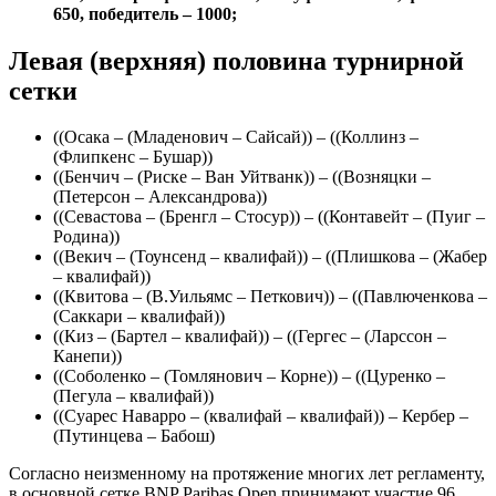
650, победитель – 1000;
Левая (верхняя) половина турнирной
сетки
((Осака – (Младенович – Сайсай)) – ((Коллинз –
(Флипкенс – Бушар))
((Бенчич – (Риске – Ван Уйтванк)) – ((Возняцки –
(Петерсон – Александрова))
((Севастова – (Бренгл – Стосур)) – ((Контавейт – (Пуиг –
Родина))
((Векич – (Тоунсенд – квалифай)) – ((Плишкова – (Жабер
– квалифай))
((Квитова – (В.Уильямс – Петкович)) – ((Павлюченкова –
(Саккари – квалифай))
((Киз – (Бартел – квалифай)) – ((Гергес – (Ларссон –
Канепи))
((Соболенко – (Томлянович – Корне)) – ((Цуренко –
(Пегула – квалифай))
((Суарес Наварро – (квалифай – квалифай)) – Кербер –
(Путинцева – Бабош)
Согласно неизменному на протяжение многих лет регламенту,
в основной сетке BNP Paribas Open принимают участие 96