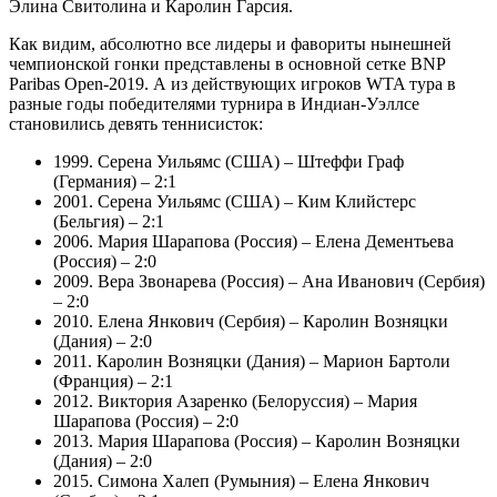
Элина Свитолина и Каролин Гарсия.
Как видим, абсолютно все лидеры и фавориты нынешней
чемпионской гонки представлены в основной сетке BNP
Paribas Open-2019. А из действующих игроков WTA тура в
разные годы победителями турнира в Индиан-Уэллсе
становились девять теннисисток:
1999. Серена Уильямс (США) – Штеффи Граф
(Германия) – 2:1
2001. Серена Уильямс (США) – Ким Клийстерс
(Бельгия) – 2:1
2006. Мария Шарапова (Россия) – Елена Дементьева
(Россия) – 2:0
2009. Вера Звонарева (Россия) – Ана Иванович (Сербия)
– 2:0
2010. Елена Янкович (Сербия) – Каролин Возняцки
(Дания) – 2:0
2011. Каролин Возняцки (Дания) – Марион Бартоли
(Франция) – 2:1
2012. Виктория Азаренко (Белоруссия) – Мария
Шарапова (Россия) – 2:0
2013. Мария Шарапова (Россия) – Каролин Возняцки
(Дания) – 2:0
2015. Симона Халеп (Румыния) – Елена Янкович