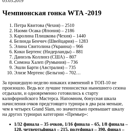
05.03.2019
Чемпионская гонка WTA -2019
Петра Квитова (Чехия) – 2510
Наоми Осака (Япония) – 2186
Каролина Плишкова (Чехия) – 1440
Белинда Бенчич (Швейцария) – 1283
Элина Свитолина (Украина) – 966
Кики Бертенс (Нидерланды) – 881
Даниэль Коллинз (США) – 807
Симона Халеп (Румыния) – 736
Эшли Барти (Австралия) – 735
Элизе Мертенс (Бельгия) – 702…
За прошедшую неделю никаких изменений в ТОП-10 не
произошло. Ведь все лучшие теннисистки нынешнего сезона
отдыхали, и одновременно готовились к старту
калифорнийского Мастерса. Напомним, бонусная шкала
начисления очков предстоящего турнира в два раза меньше,
чем в четырех Grand Slam, но значительно превышает шкалу
на других турнирах категории «Премьер»:
1/32 финала – 35 очков, 1/16 финала – 65, 1/8 финала –
120, четвертьфинал – 215, полуфинал – 390, финал –