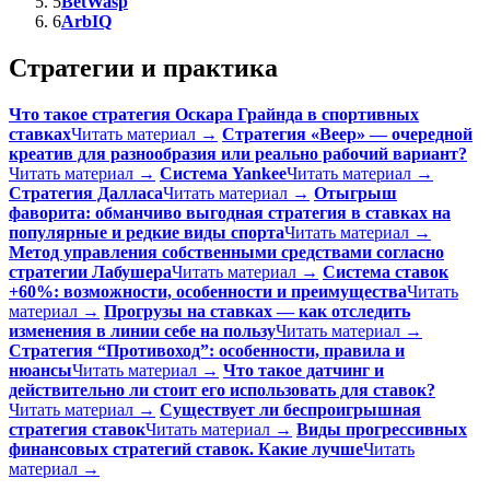
5
BetWasp
6
ArbIQ
Стратегии и практика
Что такое стратегия Оскара Грайнда в спортивных
ставках
Читать материал →
Стратегия «Веер» — очередной
креатив для разнообразия или реально рабочий вариант?
Читать материал →
Система Yankee
Читать материал →
Стратегия Далласа
Читать материал →
Отыгрыш
фаворита: обманчиво выгодная стратегия в ставках на
популярные и редкие виды спорта
Читать материал →
Метод управления собственными средствами согласно
стратегии Лабушера
Читать материал →
Система ставок
+60%: возможности, особенности и преимущества
Читать
материал →
Прогрузы на ставках — как отследить
изменения в линии себе на пользу
Читать материал →
Стратегия “Противоход”: особенности, правила и
нюансы
Читать материал →
Что такое датчинг и
действительно ли стоит его использовать для ставок?
Читать материал →
Существует ли беспроигрышная
стратегия ставок
Читать материал →
Виды прогрессивных
финансовых стратегий ставок. Какие лучше
Читать
материал →