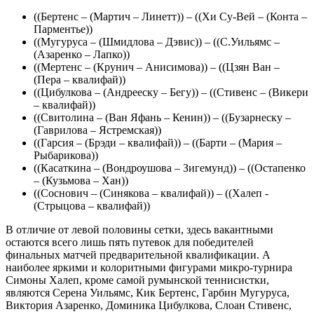
((Бертенс – (Мартич – Линетт)) – ((Хи Су-Вей – (Конта –
Парментье))
((Мугуруса – (Шмидлова – Дэвис)) – ((С.Уильямс –
(Азаренко – Лапко))
((Мертенс – (Крунич – Анисимова)) – ((Цзян Ван –
(Пера – квалифай))
((Цибулкова – (Андрееску – Бегу)) – ((Стивенс – (Викери
– квалифай))
((Свитолина – (Ван Яфань – Кенин)) – ((Бузарнеску –
(Гаврилова – Ястремская))
((Гарсия – (Брэди – квалифай)) – ((Барти – (Мария –
Рыбарикова))
((Касаткина – (Вондроушова – Зигемунд)) – ((Остапенко
– (Кузьмова – Хан))
((Соснович – (Синякова – квалифай)) – ((Халеп -
(Стрыцова – квалифай))
В отличие от левой половины сетки, здесь вакантными
остаются всего лишь пять путевок для победителей
финальных матчей предварительной квалификации. А
наиболее яркими и колоритными фигурами микро-турнира
Симоны Халеп, кроме самой румынской теннисистки,
являются Серена Уильямс, Кик Бертенс, Гарбин Мугуруса,
Виктория Азаренко, Доминика Цибулкова, Слоан Стивенс,