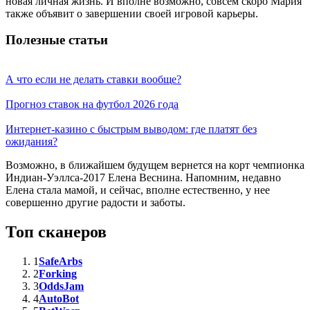
новая личная жизнь. И вполне возможно, совсем скоро Мария
также объявит о завершении своей игровой карьеры.
Полезные статьи
А что если не делать ставки вообще?
Прогноз ставок на футбол 2026 года
Интернет-казино с быстрым выводом: где платят без
ожидания?
Возможно, в ближайшем будущем вернется на корт чемпионка
Индиан-Уэллса-2017 Елена Веснина. Напомним, недавно
Елена стала мамой, и сейчас, вполне естественно, у нее
совершенно другие радости и заботы.
Топ сканеров
1
SafeArbs
2
Forking
3
OddsJam
4
AutoBot