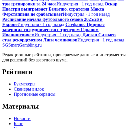
три тренировки за 24 часа
Индустрия · 1 год назад
Оскар
Пиастри выигрывает Бельгию, стратегия Макса
Ферстаппена не срабатывает
Индустрия · 1 год назад
Расписание начала футбольного сезона 2025/26 в
Европе
Индустрия · 1 год назад
Стефанос Циципас
завершил сотрудничество с тренером Гораном
Иванишевичем
Индустрия · 1 год назад
Дастан Сатпаев
стал рекордсменом Лиги чемпионов
Индустрия · 1 год назад
SG
SmartGambling
.ru
Редакционные рейтинги, проверяемые данные и инструменты
для решений без азартного шума.
Рейтинги
Букмекеры
Сканеры вилок
Прогнозные сервисы
Материалы
Новости
Блог