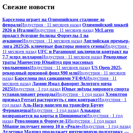
Свежие новости
Барселона играет на Олимпийском стадионе до
февраля
Индустрия · 11 месяцев назад
Олимпийский хоккей
2026 в Италии
Индустрия · 11 месяцев назад
McLaren
продаст будущие болиды Формулы-1 на
аукционе
Индустрия · 11 месяцев назад
Английская премьер-
лига 2025/26, ключевые факторы нового сезона
Индустрия ·
11 месяцев назад
UFC и Paramount заключили контракт на
7,7 млрд долларов
Индустрия · 11 месяцев назад
Рекордные
траты Манчестер Юнайтед при массовых
увольнениях
Индустрия · 11 месяцев назад
US Open 2025,
рекордный призовой фонд $90 млн
Индустрия · 11 месяцев
назад
Барселона под санкциями УЕФА
Индустрия · 11
месяцев назад
Ламин Ямал фаворит Золотого мяча
2025
Индустрия · 1 год назад
Юные звёзды мирового спорта
устанавливают рекорды
Индустрия · 1 год назад
Хэмилтон
призвал Ferrari расторгнуть с ним контракт
Индустрия · 1
год назад
Аль-Наср нацелен на трансфер Бруну
Фернандеша
Индустрия · 1 год назад
Алькарас
возвращается на корты в Цинциннати
Индустрия · 1 год
назад
Революция в Формуле-1
Индустрия · 1 год назад
Мбаппе получает номер 10 в «Реале»
Индустрия · 1 год назад
Атлетико Мадрид продолжает интенсивную подготовку —