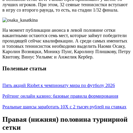
лучших игроков. При этом, 32 сеяные теннисистки вступают
в игру со второго раунда, то есть, на стадии 1/32 финала.
На момент публикации анонса в левой половине сетки
вакантными остаются семь мест, которые займут победители
проходящей сейчас квалификации. А среди самых именитых
и топовых теннисисток необходимо выделить Наоми Осаку,
Каролин Возняцки, Монику Пуиг, Каролину Плишкову, Петру
Квитову, Винус Уильямс и Анжелик Кербер.
Полезные статьи
Пять акций Riobet к чемпионату мира по футболу 2026
Рейтинг онлайн казино: базовые правила формирования
Реальные шансы заработать 10X с 2 тысяч рублей на ставках
Правая (нижняя) половина турнирной
сетки