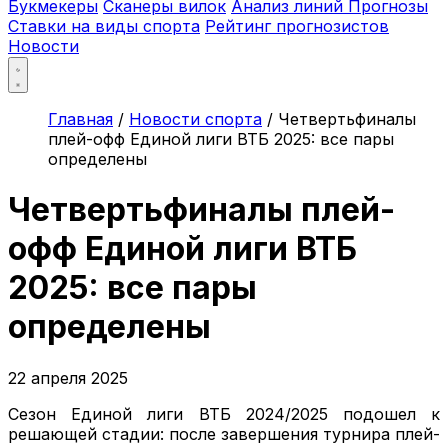
Букмекеры
Сканеры вилок
Анализ линий
Прогнозы
Ставки на виды спорта
Рейтинг прогнозистов
Новости
Главная
/
Новости спорта
/
Четвертьфиналы
плей-офф Единой лиги ВТБ 2025: все пары
определены
Четвертьфиналы плей-
офф Единой лиги ВТБ
2025: все пары
определены
22 апреля 2025
Сезон Единой лиги ВТБ 2024/2025 подошел к
решающей стадии: после завершения турнира плей-