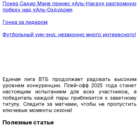
Покер Садио Мане принес «Аль-Насру» разгромную
победу над «Аль-Охдудом»
Гонка за лидером
Футбольный уик-энд: незаконно много интересного!
Единая лига ВТБ продолжает радовать высоким
уровнем конкуренции. Плей-офф 2025 года станет
настоящим испытанием для всех участников, а
победитель каждой пары приблизится к заветному
титулу. Следите за матчами, чтобы не пропустить
ключевые моменты сезона!
Полезные статьи