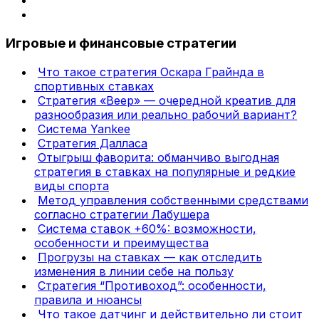
Игровые и финансовые стратегии
Что такое стратегия Оскара Грайнда в
спортивных ставках
Стратегия «Веер» — очередной креатив для
разнообразия или реально рабочий вариант?
Система Yankee
Стратегия Далласа
Отыгрыш фаворита: обманчиво выгодная
стратегия в ставках на популярные и редкие
виды спорта
Метод управления собственными средствами
согласно стратегии Лабушера
Система ставок +60%: возможности,
особенности и преимущества
Прогрузы на ставках — как отследить
изменения в линии себе на пользу
Стратегия “Противоход”: особенности,
правила и нюансы
Что такое датчинг и действительно ли стоит