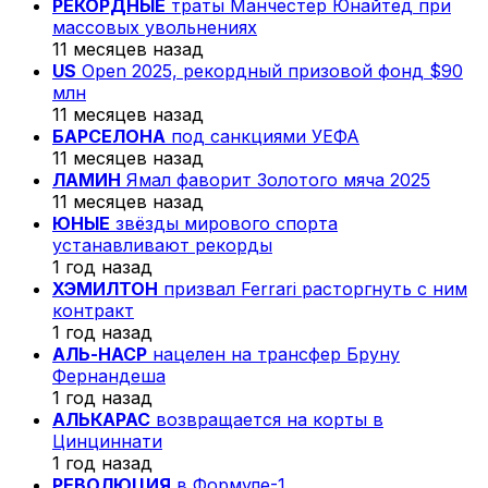
РЕКОРДНЫЕ
траты Манчестер Юнайтед при
массовых увольнениях
11 месяцев назад
US
Open 2025, рекордный призовой фонд $90
млн
11 месяцев назад
БАРСЕЛОНА
под санкциями УЕФА
11 месяцев назад
ЛАМИН
Ямал фаворит Золотого мяча 2025
11 месяцев назад
ЮНЫЕ
звёзды мирового спорта
устанавливают рекорды
1 год назад
ХЭМИЛТОН
призвал Ferrari расторгнуть с ним
контракт
1 год назад
АЛЬ-НАСР
нацелен на трансфер Бруну
Фернандеша
1 год назад
АЛЬКАРАС
возвращается на корты в
Цинциннати
1 год назад
РЕВОЛЮЦИЯ
в Формуле-1