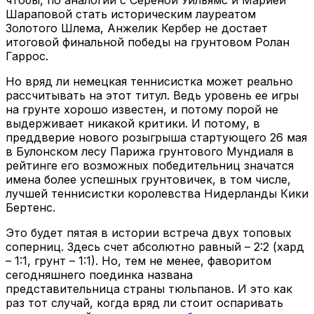
Шараповой стать историческим лауреатом
Золотого Шлема, Анжелик Кербер не достает
итоговой финальной победы на грунтовом Ролан
Гаррос.
Но вряд ли немецкая теннисистка может реально
рассчитывать на этот титул. Ведь уровень ее игры
на грунте хорошо известен, и потому порой не
выдерживает никакой критики. И потому, в
преддверие нового розыгрыша стартующего 26 мая
в Булонском лесу Парижа грунтового Мундиаля в
рейтинге его возможных победительниц значатся
имена более успешных грунтовичек, в том числе,
лучшей теннисистки королевства Нидерланды Кики
Бертенс.
Это будет пятая в истории встреча двух топовых
соперниц. Здесь счет абсолютно равный – 2:2 (хард
– 1:1, грунт – 1:1). Но, тем не менее, фаворитом
сегодняшнего поединка названа
представительница страны тюльпанов. И это как
раз тот случай, когда вряд ли стоит оспаривать