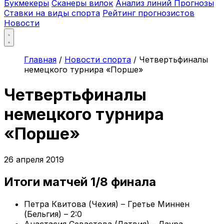
Букмекеры
Сканеры вилок
Анализ линий
Прогнозы
Ставки на виды спорта
Рейтинг прогнозистов
Новости
Главная
/
Новости спорта
/
Четвертьфиналы
немецкого турнира «Порше»
Четвертьфиналы
немецкого турнира
«Порше»
26 апреля 2019
Итоги матчей 1/8 финала
Петра Квитова (Чехия) – Гретье Миннен
(Бельгия) – 2:0
Анастасия Севастова (Латвия) – Лаура