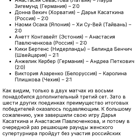
Зигемунд (Германия) – 2:0
Донна Векич (Хорватия) – Дарья Касаткина
(Россия) – 2:0
Наоми Осака (Япония) – Хи Су-Вей (Тайвань) –
2:0
Анетт Контавейт (Эстония) – Анастасия
Павлюченкова (Россия) – 2:0
Кики Бертенс (Нидерланды) – Белинда Бенчич
(Швейцария) – 2:1
Анжелик Кербер (Германия) – Андреа Петкович
(2:0)
Виктория Азаренко (Белоруссия) – Каролина
Плишкова (Чехия) – 2:1
Как видим, только в двух матчах из восьми
понадобился дополнительный третий сет. Зато в
шести других поединках преимущество итоговых
победителей оказалось подавляющим. К большому
сожалению, уже завершили свою игру Дарья
Касаткина и Анастасия Павлюченкова, и потому в
очередной раз решающие раунды женского
супертурнира пройдут без участия российских