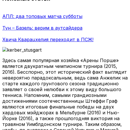
АПЛ: два топовых матча субботы
Тун – Базель: верим в аутсайдера
Хвича Кварацхелия переходит в ПСЖ!
Здесь самая популярная хозяйка «Арены Порше»
является двукратным чемпионом турнира (2015,
2016). Бесспорно, этот исторический факт выглядит
невероятно парадоксальным, ведь сама Анжелик на
старте каждого грунтового сезона традиционно
заявляет о своей нелюбви к этому виду большого
тенниса. Напомним, самыми грандиозными
достижениями соотечественницы Штеффи Граф
являются итоговые финальные победы на двух
хардовых мэйджорах в Мельбурне (2016) и Нью-
Йорке (2016), а также прошлогодняя виктория на
травяном Уимблдонском турнире. Таким образом,
чтобы, по аналогии с Сереной Уильямс и Марией