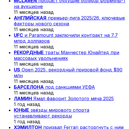
MCLAREN
продаст будущие болиды Формулы-1
на аукционе
11 месяцев назад
АНГЛИЙСКАЯ
премьер-лига 2025/26, ключевые
факторы нового сезона
11 месяцев назад
UFC
и Paramount заключили контракт на 7,7
млрд долларов
11 месяцев назад
РЕКОРДНЫЕ
траты Манчестер Юнайтед при
массовых увольнениях
11 месяцев назад
US
Open 2025, рекордный призовой фонд $90
млн
11 месяцев назад
БАРСЕЛОНА
под санкциями УЕФА
11 месяцев назад
ЛАМИН
Ямал фаворит Золотого мяча 2025
1 год назад
ЮНЫЕ
звёзды мирового спорта
устанавливают рекорды
1 год назад
ХЭМИЛТОН
призвал Ferrari расторгнуть с ним