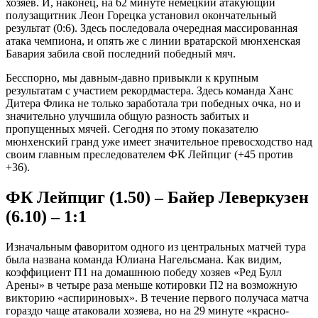
хозяев. И, наконец, на 62 минуте немецкий атакующий
полузащитник Леон Горецка установил окончательный
результат (0:6). Здесь последовала очередная массированная
атака чемпиона, и опять же с линии вратарской мюнхенская
Бавария забила свой последний победный мяч.
Бесспорно, мы давным-давно привыкли к крупным
результатам с участием рекордмастера. Здесь команда Ханс
Дитера Флика не только заработала три победных очка, но и
значительно улучшила общую разность забитых и
пропущенных мячей. Сегодня по этому показателю
мюнхенский гранд уже имеет значительное превосходство над
своим главным преследователем ФК Лейпциг (+45 против
+36).
ФК Лейпциг (1.50) – Байер Леверкузен
(6.10) – 1:1
Изначальным фаворитом одного из центральных матчей тура
была названа команда Юлиана Нагельсмана. Как видим,
коэффициент П1 на домашнюю победу хозяев «Ред Булл
Арены» в четыре раза меньше котировки П2 на возможную
викторию «аспириновых». В течение первого получаса матча
гораздо чаще атаковали хозяева, но на 29 минуте «красно-