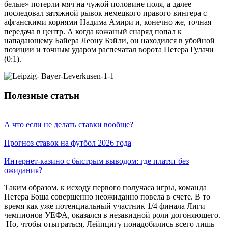
белые» потерли мяч на чужой половине поля, а далее
последовал затяжной рывок немецкого правого вингера с
афганскими корнями Надима Амири и, конечно же, точная
передача в центр. А когда кожаный снаряд попал к
нападающему Байера Леону Бэйли, он находился в убойной
позиции и точным ударом распечатал ворота Петера Гулачи
(0:1).
Полезные статьи
А что если не делать ставки вообще?
Прогноз ставок на футбол 2026 года
Интернет-казино с быстрым выводом: где платят без
ожидания?
Таким образом, к исходу первого получаса игры, команда
Петера Боша совершенно неожиданно повела в счете. В то
время как уже потенциальный участник 1/4 финала Лиги
чемпионов УЕФА, оказался в незавидной роли догоняющего.
Но, чтобы отыграться, Лейпцигу понадобились всего лишь