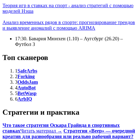
Теория игр в ставках на спорт - анализ стратегий с помощью
моделей Нэша
Анализ временных рядов в спорте: прогнозирование трендов
и выявление аномалий с помощью ARIMA
17:30. Бавария Мюнхен (1.10) – Аугсбург (26.20) –
Футбол 3
Топ сканеров
1
SafeArbs
2
Forking
3
OddsJam
4
AutoBot
5
BetWasp
6
ArbIQ
Стратегии и практика
Что такое стратегия Оскара Грайнда в спортивных
ставках
Читать материал →
Стратегия «Веер» — очередной
креатив для разнообразия или реально рабочий вариант?