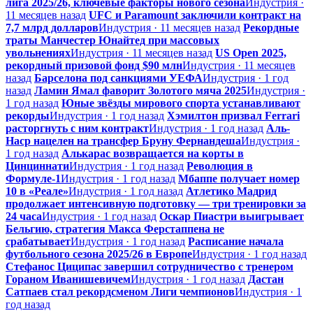
лига 2025/26, ключевые факторы нового сезона
Индустрия ·
11 месяцев назад
UFC и Paramount заключили контракт на
7,7 млрд долларов
Индустрия · 11 месяцев назад
Рекордные
траты Манчестер Юнайтед при массовых
увольнениях
Индустрия · 11 месяцев назад
US Open 2025,
рекордный призовой фонд $90 млн
Индустрия · 11 месяцев
назад
Барселона под санкциями УЕФА
Индустрия · 1 год
назад
Ламин Ямал фаворит Золотого мяча 2025
Индустрия ·
1 год назад
Юные звёзды мирового спорта устанавливают
рекорды
Индустрия · 1 год назад
Хэмилтон призвал Ferrari
расторгнуть с ним контракт
Индустрия · 1 год назад
Аль-
Наср нацелен на трансфер Бруну Фернандеша
Индустрия ·
1 год назад
Алькарас возвращается на корты в
Цинциннати
Индустрия · 1 год назад
Революция в
Формуле-1
Индустрия · 1 год назад
Мбаппе получает номер
10 в «Реале»
Индустрия · 1 год назад
Атлетико Мадрид
продолжает интенсивную подготовку — три тренировки за
24 часа
Индустрия · 1 год назад
Оскар Пиастри выигрывает
Бельгию, стратегия Макса Ферстаппена не
срабатывает
Индустрия · 1 год назад
Расписание начала
футбольного сезона 2025/26 в Европе
Индустрия · 1 год назад
Стефанос Циципас завершил сотрудничество с тренером
Гораном Иванишевичем
Индустрия · 1 год назад
Дастан
Сатпаев стал рекордсменом Лиги чемпионов
Индустрия · 1
год назад