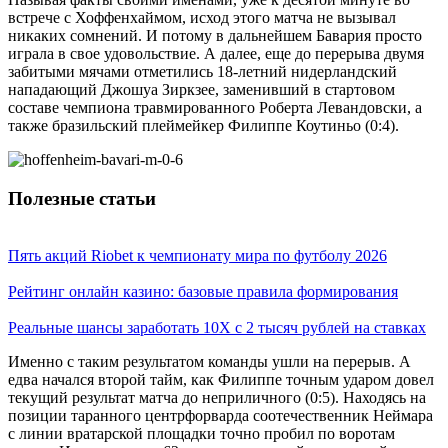
встрече с Хоффенхаймом, исход этого матча не вызывал
никаких сомнений. И потому в дальнейшем Бавария просто
играла в свое удовольствие. А далее, еще до перерыва двумя
забитыми мячами отметились 18-летний нидерландский
нападающий Джошуа Зиркзее, заменивший в стартовом
составе чемпиона травмированного Роберта Левандовски, а
также бразильский плеймейкер Филиппе Коутиньо (0:4).
Полезные статьи
Пять акций Riobet к чемпионату мира по футболу 2026
Рейтинг онлайн казино: базовые правила формирования
Реальные шансы заработать 10X с 2 тысяч рублей на ставках
Именно с таким результатом команды ушли на перерыв. А
едва начался второй тайм, как Филиппе точным ударом довел
текущий результат матча до неприличного (0:5). Находясь на
позиции таранного центрфорварда соотечественник Неймара
с линии вратарской площадки точно пробил по воротам