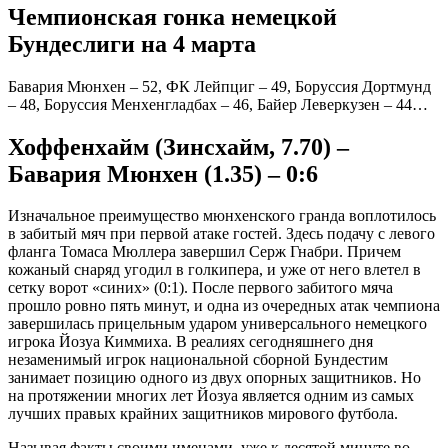
Чемпионская гонка немецкой
Бундеслиги на 4 марта
Бавария Мюнхен – 52, ФК Лейпциг – 49, Боруссия Дортмунд
– 48, Боруссия Менхенгладбах – 46, Байер Леверкузен – 44…
Хоффенхайм (Зинсхайм, 7.70) –
Бавария Мюнхен (1.35) – 0:6
Изначальное преимущество мюнхенского гранда воплотилось
в забитый мяч при первой атаке гостей. Здесь подачу с левого
фланга Томаса Мюллера завершил Серж Гнабри. Причем
кожаный снаряд угодил в голкипера, и уже от него влетел в
сетку ворот «синих» (0:1). После первого забитого мяча
прошло ровно пять минут, и одна из очередных атак чемпиона
завершилась прицельным ударом универсального немецкого
игрока Йозуа Киммиха. В реалиях сегодняшнего дня
незаменимый игрок национальной сборной Бундестим
занимает позицию одного из двух опорных защитников. Но
на протяжении многих лет Йозуа является одним из самых
лучших правых крайних защитников мирового футбола.
Называя факты своими именами, уже к десятой минуте во