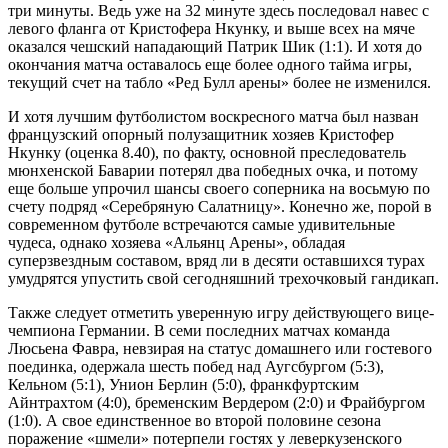
три минуты. Ведь уже на 32 минуте здесь последовал навес с
левого фланга от Кристофера Нкунку, и выше всех на мяче
оказался чешский нападающий Патрик Шик (1:1). И хотя до
окончания матча оставалось еще более одного тайма игры,
текущий счет на табло «Ред Булл арены» более не изменился.
И хотя лучшим футболистом воскресного матча был назван
французский опорный полузащитник хозяев Кристофер
Нкунку (оценка 8.40), по факту, основной преследователь
мюнхенской Баварии потерял два победных очка, и потому
еще больше упрочил шансы своего соперника на восьмую по
счету подряд «Серебряную Салатницу». Конечно же, порой в
современном футболе встречаются самые удивительные
чудеса, однако хозяева «Альянц Арены», обладая
суперзвездным составом, вряд ли в десяти оставшихся турах
умудрятся упустить свой сегодняшний трехочковый гандикап.
Также следует отметить уверенную игру действующего вице-
чемпиона Германии. В семи последних матчах команда
Люсьена Фавра, невзирая на статус домашнего или гостевого
поединка, одержала шесть побед над Аугсбургом (5:3),
Кельном (5:1), Унион Берлин (5:0), франкфуртским
Айнтрахтом (4:0), бременским Вердером (2:0) и Фрайбургом
(1:0). А свое единственное во второй половине сезона
поражение «шмели» потерпели гостях у леверкузенского