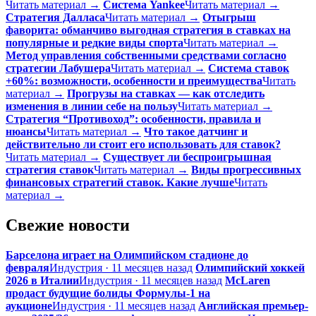
Читать материал →
Система Yankee
Читать материал →
Стратегия Далласа
Читать материал →
Отыгрыш
фаворита: обманчиво выгодная стратегия в ставках на
популярные и редкие виды спорта
Читать материал →
Метод управления собственными средствами согласно
стратегии Лабушера
Читать материал →
Система ставок
+60%: возможности, особенности и преимущества
Читать
материал →
Прогрузы на ставках — как отследить
изменения в линии себе на пользу
Читать материал →
Стратегия “Противоход”: особенности, правила и
нюансы
Читать материал →
Что такое датчинг и
действительно ли стоит его использовать для ставок?
Читать материал →
Существует ли беспроигрышная
стратегия ставок
Читать материал →
Виды прогрессивных
финансовых стратегий ставок. Какие лучше
Читать
материал →
Свежие новости
Барселона играет на Олимпийском стадионе до
февраля
Индустрия · 11 месяцев назад
Олимпийский хоккей
2026 в Италии
Индустрия · 11 месяцев назад
McLaren
продаст будущие болиды Формулы-1 на
аукционе
Индустрия · 11 месяцев назад
Английская премьер-