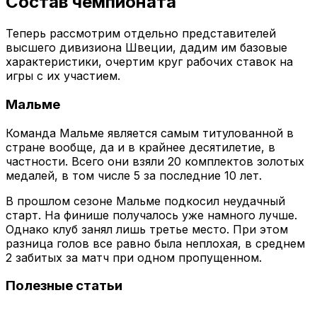
Состав чемпионата
Теперь рассмотрим отдельно представителей
высшего дивизиона Швеции, дадим им базовые
характеристики, очертим круг рабочих ставок на
игры с их участием.
Мальме
Команда Мальме является самым титулованной в
стране вообще, да и в крайнее десятилетие, в
частности. Всего они взяли 20 комплектов золотых
медалей, в том числе 5 за последние 10 лет.
В прошлом сезоне Мальме подкосил неудачный
старт. На финише получалось уже намного лучше.
Однако клуб занял лишь третье место. При этом
разница голов все равно была неплохая, в среднем
2 забитых за матч при одном пропущенном.
Полезные статьи