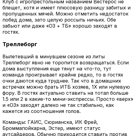
Клуб с игропрестольным названием Вестерос не
блещет, хотя и имеет плюсовую разницу забитых и
пропущенных мячей. Можно отметить недостаток
побед дома, зато целую россыпь ничьих. Обе
забьют или даже «ОЗ + ТБ» хорошо заходят в
гостях.
Треллеборг
Вылетевший в минувшем сезоне из литы
Треллеборг явно не торопится возвращаться. Если
дома выступления еще тянут на что-то, тут
команда проигрывает крайне редко, то в гостях
очки даются куда труднее. Так что в домашних
встречах можно брать ИТБ хозяев, 1Х или нулевую
фору. В гостях актуально ставить на тотал больше
1.5 или 2 в какие-то мини-экспрессы. Просто «верх»
и «ОЗ» заходят далеко не так стабильно, как
кажется из соотношения голов.
Команды: ГАИС, Сюрианска, ИК Фрей,
Броммапойкарна, Эстер, имеют статус
аутсайдеров. Обычно приходится ставить против