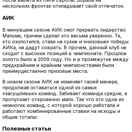
после вылета из Лиги Европы. Борьба на
нескольких фронтах откладывает свой отпечаток.
АИК
В минувшем сезоне АИК смог прервать лидерство
Мальме, причем сделал это весьма уверенно. Те,
кто озолотился, ставя на сухие и «низовые» победы
АИКа, не дадут соврать. В прочем, данный клуб не
сходит с высоких позиций в чемпионате. Прошлое
золото было в 2009 году. Но и в промежутке между
предкрайним и крайним чемпионствами были
преимущественно призовые места.
В новом сезоне АИК не изменяет своей манере,
продолжая оставаться одной из самых
«засушливых» команд. Забивает команда средне, а
пропускает откровенно мало. Так что это одна из
немногих команд, с которой хорошо работала и
работают комбинированные ставки на исходы и
общие тоталы:
Полезные статьи