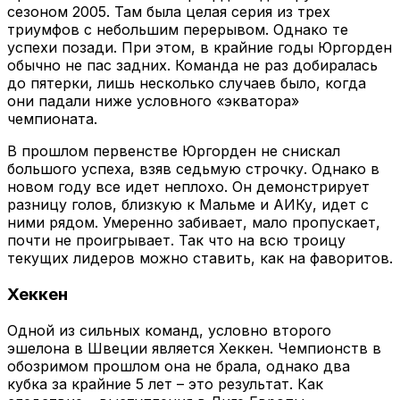
сезоном 2005. Там была целая серия из трех
триумфов с небольшим перерывом. Однако те
успехи позади. При этом, в крайние годы Юргорден
обычно не пас задних. Команда не раз добиралась
до пятерки, лишь несколько случаев было, когда
они падали ниже условного «экватора»
чемпионата.
В прошлом первенстве Юргорден не снискал
большого успеха, взяв седьмую строчку. Однако в
новом году все идет неплохо. Он демонстрирует
разницу голов, близкую к Мальме и АИКу, идет с
ними рядом. Умеренно забивает, мало пропускает,
почти не проигрывает. Так что на всю троицу
текущих лидеров можно ставить, как на фаворитов.
Хеккен
Одной из сильных команд, условно второго
эшелона в Швеции является Хеккен. Чемпионств в
обозримом прошлом она не брала, однако два
кубка за крайние 5 лет – это результат. Как