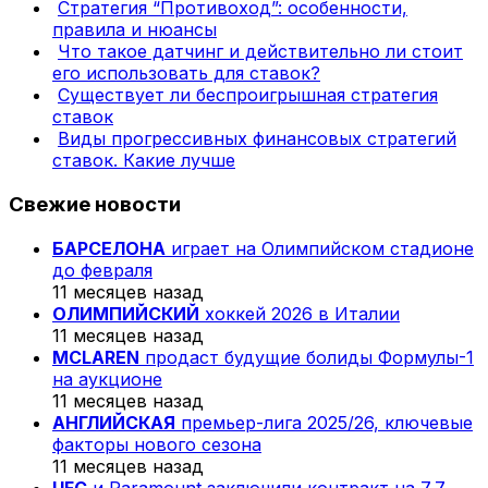
Стратегия “Противоход”: особенности,
правила и нюансы
Что такое датчинг и действительно ли стоит
его использовать для ставок?
Существует ли беспроигрышная стратегия
ставок
Виды прогрессивных финансовых стратегий
ставок. Какие лучше
Свежие новости
БАРСЕЛОНА
играет на Олимпийском стадионе
до февраля
11 месяцев назад
ОЛИМПИЙСКИЙ
хоккей 2026 в Италии
11 месяцев назад
MCLAREN
продаст будущие болиды Формулы-1
на аукционе
11 месяцев назад
АНГЛИЙСКАЯ
премьер-лига 2025/26, ключевые
факторы нового сезона
11 месяцев назад
UFC
и Paramount заключили контракт на 7,7