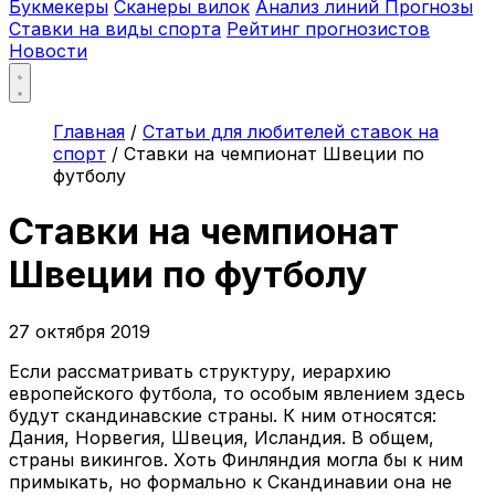
Букмекеры
Сканеры вилок
Анализ линий
Прогнозы
Ставки на виды спорта
Рейтинг прогнозистов
Новости
Главная
/
Статьи для любителей ставок на
спорт
/
Ставки на чемпионат Швеции по
футболу
Ставки на чемпионат
Швеции по футболу
27 октября 2019
Если рассматривать структуру, иерархию
европейского футбола, то особым явлением здесь
будут скандинавские страны. К ним относятся:
Дания, Норвегия, Швеция, Исландия. В общем,
страны викингов. Хоть Финляндия могла бы к ним
примыкать, но формально к Скандинавии она не