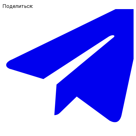
Поделиться: