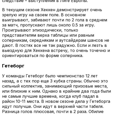
следствие – выступления в Лиге Европы.
В текущем сезоне Хеккен демонстрирует очень
зрелую игру на своем поле. В основном
выигрывают, забивают почти по 2 гола в среднем
за матч, пропускают лишь около 0.5 за игру.
Проигрывают эпизодически, только
представителям верха таблицы или равным
соперникам, середнякам и аутсайдерам шансов не
дают. В гостях все не так радужно. Если и лезть в
выездную для Хеккена встречу, то очень точечно и
ориентироваться по форме соперника.
Гетеборг
У команды Гетеборг было чемпионство 12 лет
назад, а с тех пор еще 3 кубка страны. Обычно это
сильный коллектив, занимающий призовые места,
или близкие к ним. Однако в крайние два года были
не самые лучшие времена, когда клуб падал в
район 10-11 места. В новом сезоне дела у Гетеборга
идут получше. Они идут в верхней части табеля.
Разница голов плюсовая, почти в 2 раза. Обилие