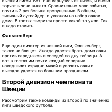
высшей лигой. Вот, они вернулись из низов, и снова
торчат в зоне вылета. Сравнительно мало забитых,
почти в 2 раз больше пропущенных. В общем,
типичный аутсайдер, с уклоном на набор очков
дома. В гостях творится просто какой-то ужас. Так
и надо ставить.
Фалькенберг
Еще один визитер из низшей лиги, Фалькенберг,
также не блещет. Иногда удается брать дома очки
против середняков и соседей по дну таблицы. А
вот в гостях им почти каждый соперник
накидывает изрядно мячей и увозить очки с
выездов удается по большим праздникам.
Второй дивизион чемпионата
Швеции
Рассмотрим также команды из второй по значению
лиги шведского футбола.