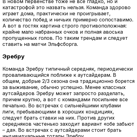
В новом первенстве тоже не все гладко, но и
катастрофой это назвать нельзя. Команда здорово
играет дома, практически не проигрывает,
количество побед и ничьих примерно сопоставимо.
А вот в гостях картина строго противоположная:
крайне мало набранных очков и полная авоська
пропущенных голов. По таким трендам и следует
ставить на матчи Эльфсборга.
Эребру
Команда Эребру типичный середняк, периодически
проваливающийся поближе к аутсайдерам. В
общем, добрые 2/3 сезона она традиционно борется
за выживание, обычно успешно. Менее классных
аутсайдеров Эребру может запросто разделать,
причем крупно, а вот с командами посильнее все
печально. Во встречах с сильнейшими клубами
лиги, пребывающими в хороших кондициях,
следует брать ставки на них. Против других
середняков частенько заходит вариант «обе забьют
– да». Во встречах с аутсайдерами стоит брать
индивидуальные тоталы Эребру.