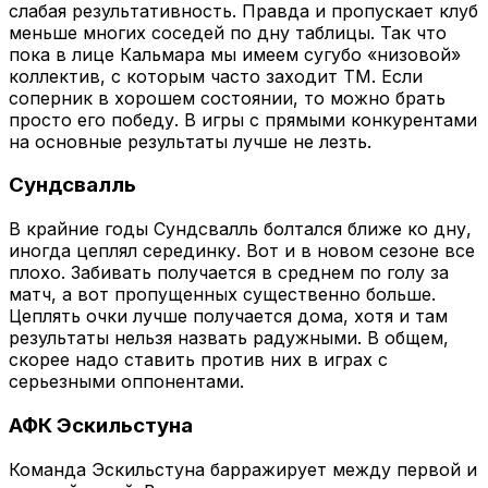
слабая результативность. Правда и пропускает клуб
меньше многих соседей по дну таблицы. Так что
пока в лице Кальмара мы имеем сугубо «низовой»
коллектив, с которым часто заходит ТМ. Если
соперник в хорошем состоянии, то можно брать
просто его победу. В игры с прямыми конкурентами
на основные результаты лучше не лезть.
Сундсвалль
В крайние годы Сундсвалль болтался ближе ко дну,
иногда цеплял серединку. Вот и в новом сезоне все
плохо. Забивать получается в среднем по голу за
матч, а вот пропущенных существенно больше.
Цеплять очки лучше получается дома, хотя и там
результаты нельзя назвать радужными. В общем,
скорее надо ставить против них в играх с
серьезными оппонентами.
АФК Эскильстуна
Команда Эскильстуна барражирует между первой и