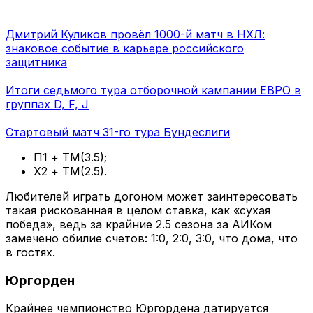
Дмитрий Куликов провёл 1000-й матч в НХЛ:
знаковое событие в карьере российского
защитника
Итоги седьмого тура отборочной кампании ЕВРО в
группах D, F, J
Стартовый матч 31-го тура Бундеслиги
П1 + ТМ(3.5);
Х2 + ТМ(2.5).
Любителей играть догоном может заинтересовать
такая рискованная в целом ставка, как «сухая
победа», ведь за крайние 2.5 сезона за АИКом
замечено обилие счетов: 1:0, 2:0, 3:0, что дома, что
в гостях.
Юргорден
Крайнее чемпионство Юргордена датируется