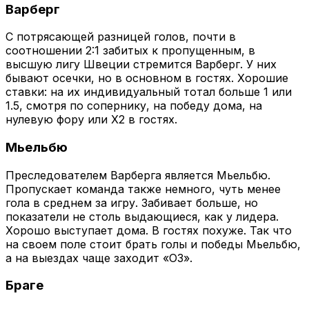
Варберг
С потрясающей разницей голов, почти в
соотношении 2:1 забитых к пропущенным, в
высшую лигу Швеции стремится Варберг. У них
бывают осечки, но в основном в гостях. Хорошие
ставки: на их индивидуальный тотал больше 1 или
1.5, смотря по сопернику, на победу дома, на
нулевую фору или Х2 в гостях.
Мьельбю
Преследователем Варберга является Мьельбю.
Пропускает команда также немного, чуть менее
гола в среднем за игру. Забивает больше, но
показатели не столь выдающиеся, как у лидера.
Хорошо выступает дома. В гостях похуже. Так что
на своем поле стоит брать голы и победы Мьельбю,
а на выездах чаще заходит «ОЗ».
Браге