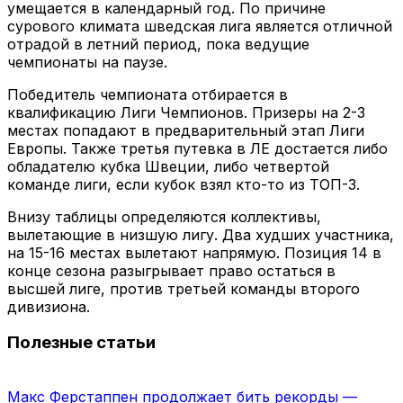
умещается в календарный год. По причине
сурового климата шведская лига является отличной
отрадой в летний период, пока ведущие
чемпионаты на паузе.
Победитель чемпионата отбирается в
квалификацию Лиги Чемпионов. Призеры на 2-3
местах попадают в предварительный этап Лиги
Европы. Также третья путевка в ЛЕ достается либо
обладателю кубка Швеции, либо четвертой
команде лиги, если кубок взял кто-то из ТОП-3.
Внизу таблицы определяются коллективы,
вылетающие в низшую лигу. Два худших участника,
на 15-16 местах вылетают напрямую. Позиция 14 в
конце сезона разыгрывает право остаться в
высшей лиге, против третьей команды второго
дивизиона.
Полезные статьи
Макс Ферстаппен продолжает бить рекорды —