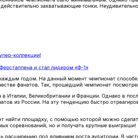
 действительно захватывающие гонки. Неудивительно
упер-коллекции!
Ферстаппена и стал лидером «Ф-1»
 каждым годом. На данный момент чемпионат способе
ичестве фанатов. Так, прошедший чемпионат посмотрел
 в Италии, Великобритании и Франции. Однако в пос
натов из России. На эту тенденцию быстро отреагиро
ет найти площадку, с помощью которой можно сделат
мых соревнований, но и получать крупные выигрыши!
сь расширению под влиянием роста аудитории. В частн