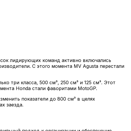
писок лидирующих команд активно включались
оизводители. С этого момента MV Agusta перестали
о три класса, 500 см³, 250 см³ и 125 см³. Этот
омента Honda стали фаворитами MotoGP.
изменить показатели до 800 см³ в целях
х заезда.
вильный подход к организации и обеспечение