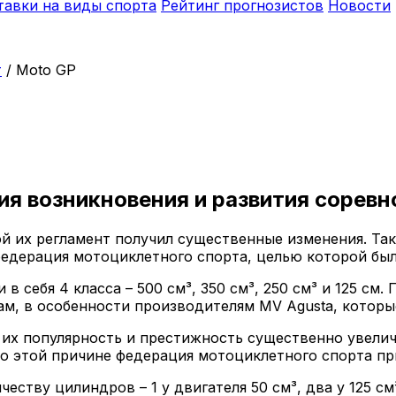
тавки на виды спорта
Рейтинг прогнозистов
Новости
т
/
Moto GP
ия возникновения и развития соревн
 их регламент получил существенные изменения. Так
дерация мотоциклетного спорта, целью которой была
 себя 4 класса – 500 см³, 350 см³, 250 см³ и 125 см.
м, в особенности производителям MV Agusta, которые
й их популярность и престижность существенно увели
о этой причине федерация мотоциклетного спорта при
ству цилиндров – 1 у двигателя 50 см³, два у 125 см³