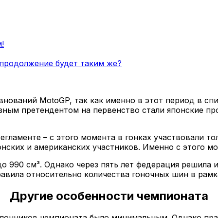
!
 продолжение будет таким же?
внований MotoGP, так как именно в этот период в с
езным претендентом на первенство стали японские пр
ламенте – с этого момента в гонках участвовали тольк
онских и американских участников. Именно с этого м
до 990 см³. Однако через пять лет федерация решила 
авила относительно количества гоночных шин в рамка
Другие особенности чемпионата
клонников чемпионата было минимальным. Однако пра