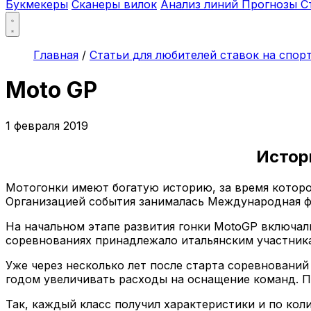
Букмекеры
Сканеры вилок
Анализ линий
Прогнозы
С
Главная
/
Статьи для любителей ставок на спор
Moto GP
1 февраля 2019
Истор
Мотогонки имеют богатую историю, за время которой
Организацией события занималась Международная фе
На начальном этапе развития гонки MotoGP включали в
соревнованиях принадлежало итальянским участника
Уже через несколько лет после старта соревновани
годом увеличивать расходы на оснащение команд. П
Так, каждый класс получил характеристики и по количе