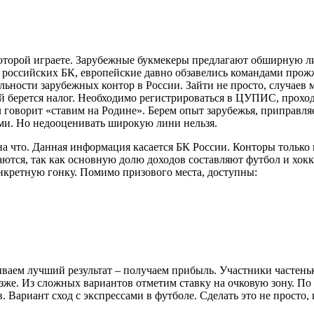
оторой играете. Зарубежные букмекеры предлагают обширную ли
от российских БК, европейские давно обзавелись командами про
альности зарубежных контор в России. Зайти не просто, случаев
шей берется налог. Необходимо регистрироваться в ЦУПИС, прох
говорит «ставим на Родине». Берем опыт зарубежья, приправляе
ми. Но недооценивать широкую лини нельзя.
 на что. Данная информация касается БК России. Конторы только
ваются, так как основную долю доходов составляют футбол и хокке
онкретную гонку. Помимо призового места, доступны:
ваем лучший результат – получаем прибыль. Участники частень
же. Из сложных вариантов отметим ставку на очковую зону. По 
 Вариант сход с экспрессами в футболе. Сделать это не просто,