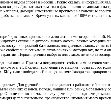
лярным видом спорта в России. Нужно сказать, информация явля
ьно возрос. Доказательством этого факта являются аншлаги на 
ые капперы, дающие качественные прогнозы на гоночные событи
аработка на ставках. Время узнать, как на все 100% использоват
нтарий диванных критиков касаемо авто- и мотосоревнований. Н
циируются ставки на футбол? Много матчей, разные коэффициенты
ть доступ к огромной базе данных для удачных ставок, сливать
акже свойственна гонкам на автомобилях и мотоциклах, но там 
гарантии. Первая причина выбрать для ставок именно автоспорт
данной линии. При этом популярность событий мира гонок уже с
ленном этапе БК оценят всю мощь это машины, обзаведутся тол
ых. БК узнают победителей в лицо, выявят фаворитов, прикроют
 простым. Для удачной ставки специалисты работают с больши
атам крайних сезонов, погоде, машине или байку, моральному со
е. Они не только знакомы с текущими, прошлогодними результа
мация дает значительное преимущество, экономит массу времени