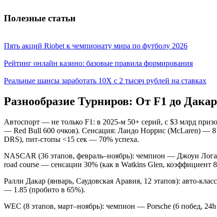
Полезные статьи
Пять акций Riobet к чемпионату мира по футболу 2026
Рейтинг онлайн казино: базовые правила формирования
Реальные шансы заработать 10X с 2 тысяч рублей на ставках
Разнообразие Турниров: От F1 до Дака
Автоспорт — не только F1: в 2025-м 50+ серий, с $3 млрд призо
— Red Bull 600 очков). Сенсация: Ландо Норрис (McLaren) — 
DRS), пит-стопы <15 сек — 70% успеха.
NASCAR (36 этапов, февраль–ноябрь): чемпион — Джоуи Логано
road course — сенсации 30% (как в Watkins Glen, коэффициент 8
Ралли Дакар (январь, Саудовская Аравия, 12 этапов): авто-класс
— 1.85 (пробито в 65%).
WEC (8 этапов, март–ноябрь): чемпион — Porsche (6 побед, 24h