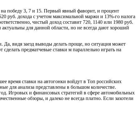
а победу 3, 7 и 15. Первый явный фаворит, и процент
2520 руб. дохода с учетом максимальной маржи и 13%-го налога
оответственно, чистый доход составит 720, 1140 или 1980 руб.
и актуальны для данной области, но не всегда дают хороший
. Да, видя заезд выводы делать проще, но ситуация может
т сделать предматчевые ставки м параллельно играть на
шее время ставки на автогонки войдут в Топ российских
нные для анализа представлены в большом количестве.
год. Игровых и финансовых стратегий в сфере автомобильных
чественные обзоры, и далеко не всегда платно. Если захотели