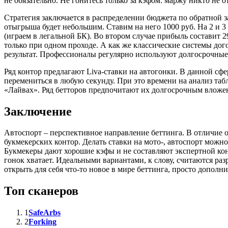
не обязательно. Не гонитесь только за кэфом: маржу никто не 
Стратегия заключается в распределении бюджета по обратной 
отыгрыша будет небольшим. Ставим на него 1000 руб. На 2 и 3
(играем в легальной БК). Во втором случае прибыль составит 29
только при одном проходе. А как же классические системы дог
результат. Профессионалы регулярно используют долгосрочные
Ряд контор предлагают Liva-ставки на автогонки. В данной сфе
перемениться в любую секунду. При это времени на анализ табл
«Лайвах». Ряд бетторов предпочитают их долгосрочным вложен
Заключение
Автоспорт – перспективное направление беттинга. В отличие о
букмекерских контор. Делать ставки на мото-, автоспорт можн
Букмекеры дают хорошие кэфы и не составляют экспертной кон
гонок хватает. Идеальными вариантами, к слову, считаются раз
открыть для себя что-то новое в мире беттинга, просто дополни
Топ сканеров
1
SafeArbs
2
Forking