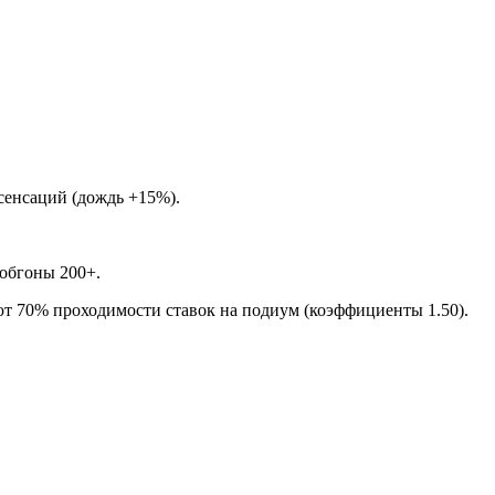
 сенсаций (дождь +15%).
 обгоны 200+.
т 70% проходимости ставок на подиум (коэффициенты 1.50).