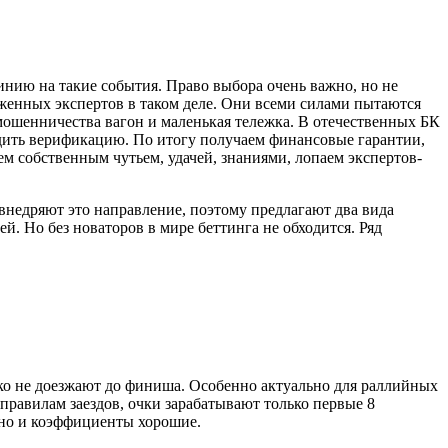
нию на такие события. Право выбора очень важно, но не
жженных экспертов в таком деле. Они всеми силами пытаются
 мошенничества вагон и маленькая тележка. В отечественных БК
одить верификацию. По итогу получаем финансовые гарантии,
м собственным чутьем, удачей, знаниями, лопаем экспертов-
 внедряют это направление, поэтому предлагают два вида
й. Но без новаторов в мире беттинга не обходится. Ряд
ко не доезжают до финиша. Особенно актуально для раллийных
правилам заездов, очки зарабатывают только первые 8
 но и коэффициенты хорошие.