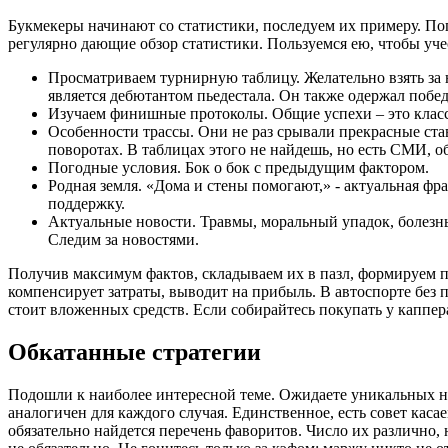
Букмекеры начинают со статистики, последуем их примеру. По
регулярно дающие обзор статистики. Пользуемся ею, чтобы учес
Просматриваем турнирную таблицу. Желательно взять за
является дебютантом пьедестала. Он также одержал победу
Изучаем финишные протоколы. Общие успехи – это классн
Особенности трассы. Они не раз срывали прекрасные ста
поворотах. В таблицах этого не найдешь, но есть СМИ, о
Погодные условия. Бок о бок с предыдущим фактором.
Родная земля. «Дома и стены помогают,» - актуальная фра
поддержку.
Актуальные новости. Травмы, моральный упадок, болезнь,
Следим за новостями.
Получив максимум фактов, складываем их в пазл, формируем пре
компенсирует затраты, выводит на прибыль. В автоспорте без
стоит вложенных средств. Если собирайтесь покупать у каппер
Обкатанные стратегии
Подошли к наиболее интересной теме. Ожидаете уникальных на
аналогичен для каждого случая. Единственное, есть совет каса
обязательно найдется перечень фаворитов. Число их различно