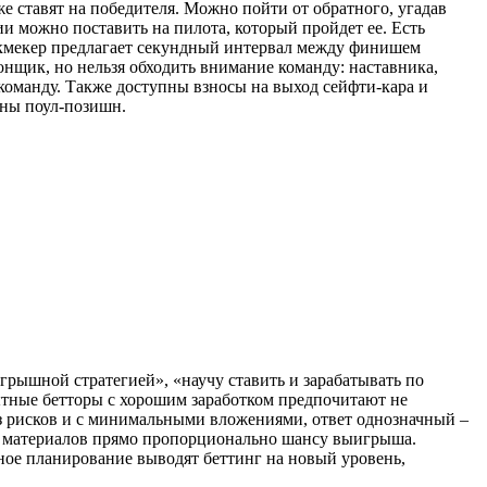
 ставят на победителя. Можно пойти от обратного, угадав
 можно поставить на пилота, который пройдет ее. Есть
Букмекер предлагает секундный интервал между финишем
онщик, но нельзя обходить внимание команду: наставника,
 команду. Также доступны взносы на выход сейфти-кара и
оны поул-позишн.
игрышной стратегией», «научу ставить и зарабатывать по
пытные бетторы с хорошим заработком предпочитают не
без рисков и с минимальными вложениями, ответ однозначный –
ых материалов прямо пропорционально шансу выигрыша.
пное планирование выводят беттинг на новый уровень,