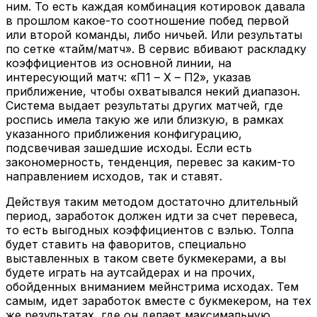
ним. То есть каждая комбинация котировок давала
в прошлом какое-то соотношение побед первой
или второй команды, либо ничьей. Или результаты
по сетке «тайм/матч». В сервис вбивают раскладку
коэффициентов из основной линии, на
интересующий матч: «П1 – Х – П2», указав
приближение, чтобы охватывался некий диапазон.
Система выдает результаты других матчей, где
роспись имела такую же или близкую, в рамках
указанного приближения конфигурацию,
подсвечивая зашедшие исходы. Если есть
закономерность, тенденция, перевес за каким-то
направлением исходов, так и ставят.
Действуя таким методом достаточно длительный
период, заработок должен идти за счет перевеса,
то есть выгодных коэффициентов с вэлью. Толпа
будет ставить на фаворитов, специально
выставленных в таком свете букмекерами, а вы
будете играть на аутсайдерах и на прочих,
обойденных вниманием мейнстрима исходах. Тем
самым, идет заработок вместе с букмекером, на тех
же результатах, где он делает максимальную