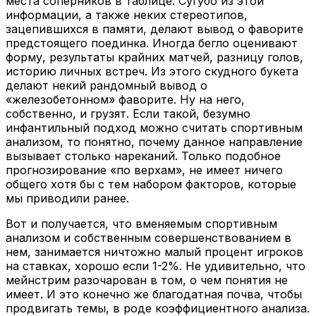
места соперников в таблице. Сугубо из этой
информации, а также неких стереотипов,
зацепившихся в памяти, делают вывод о фаворите
предстоящего поединка. Иногда бегло оценивают
форму, результаты крайних матчей, разницу голов,
историю личных встреч. Из этого скудного букета
делают некий рандомный вывод о
«железобетонном» фаворите. Ну на него,
собственно, и грузят. Если такой, безумно
инфантильный подход можно считать спортивным
анализом, то понятно, почему данное направление
вызывает столько нареканий. Только подобное
прогнозирование «по верхам», не имеет ничего
общего хотя бы с тем набором факторов, которые
мы приводили ранее.
Вот и получается, что вменяемым спортивным
анализом и собственным совершенствованием в
нем, занимается ничтожно малый процент игроков
на ставках, хорошо если 1-2%. Не удивительно, что
мейнстрим разочарован в том, о чем понятия не
имеет. И это конечно же благодатная почва, чтобы
продвигать темы, в роде коэффициентного анализа.