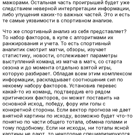
мажорами. Остальная часть проигрышей будет уже
следствием неверной интерпретации информации,
либо упущения каких-то важных частей. Это и есть
те самые уязвимости в спортивном анализе.
Что же спортивный анализ из себя представляет?
То набор факторов, в купе с алгоритмами их
ранжирования и учета. То есть спортивный
аналитик смотрит матчи, обзоры, изучает
статистику, новости, отслеживает параметры
выступлений команд из матча в матч, со старта
сезона и до момента отдельно взятой игры,
которую разбирает. Обладая всем этим комплексом
информации, раскладывает соотношения сил по
некоему набору факторов. Установив перевес
какай-то из команд, подтвердив его рядом
критических факторов, он может поставить на
основной исход, победу, фору или голы с
конкретной стороны. Если вектор прогноза не дает
внятной картины по исходу, возможно будет что-то
понятно по части общего тотала, обмена голами и
тому подобному. Если ни исходы, ни тоталы ясной
картины не дают, то некоторые специализируются