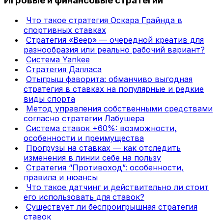
Игровые и финансовые стратегии
Что такое стратегия Оскара Грайнда в
спортивных ставках
Стратегия «Веер» — очередной креатив для
разнообразия или реально рабочий вариант?
Система Yankee
Стратегия Далласа
Отыгрыш фаворита: обманчиво выгодная
стратегия в ставках на популярные и редкие
виды спорта
Метод управления собственными средствами
согласно стратегии Лабушера
Система ставок +60%: возможности,
особенности и преимущества
Прогрузы на ставках — как отследить
изменения в линии себе на пользу
Стратегия “Противоход”: особенности,
правила и нюансы
Что такое датчинг и действительно ли стоит
его использовать для ставок?
Существует ли беспроигрышная стратегия
ставок