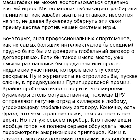
масштабах) не может воспользоваться отдельно
взятый игрок. Мы во многих публикациях разбирали
принципы, как зарабатывать на ставках, несмотря
на это, не давая букмекеру обернуть эти свои
преимущества против нашей системы игры.
Во-вторых, зная профессиональных спортсменов,
как не самых больших интеллектуалов (в среднем),
трудно было бы им доверить глобальный заговор о
договорняках. Если бы такое имело место, уже
тысячи раз нашлись бы предатели или просто
недалекие участники, которые всю эту схему
раскрыли. Ну и журналисты выстроились бы, пуская
слюни, в предвкушении Пулитцеровской премии.
Крайне проблематично поверить, что мировые
букмекеры столь могущественны, похлеще ЦРУ
отправляют летучие отряды киллеров к любому,
угрожающему глобальному заговору. Конечно, есть
фраза, что чем страшнее ложь, тем охотнее в нее
верят. Но тут уж совсем перебор. Кто такие вещи
вообще готов на полном серьезе обсуждать, явно
пересмотрели американских триллеров. Как и в
случае с многими ложными теориями, как вообще в