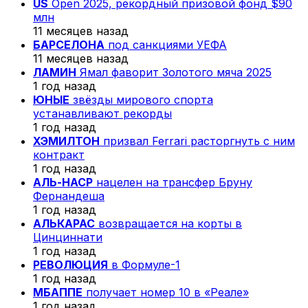
US
Open 2025, рекордный призовой фонд $90
млн
11 месяцев назад
БАРСЕЛОНА
под санкциями УЕФА
11 месяцев назад
ЛАМИН
Ямал фаворит Золотого мяча 2025
1 год назад
ЮНЫЕ
звёзды мирового спорта
устанавливают рекорды
1 год назад
ХЭМИЛТОН
призвал Ferrari расторгнуть с ним
контракт
1 год назад
АЛЬ-НАСР
нацелен на трансфер Бруну
Фернандеша
1 год назад
АЛЬКАРАС
возвращается на корты в
Цинциннати
1 год назад
РЕВОЛЮЦИЯ
в Формуле-1
1 год назад
МБАППЕ
получает номер 10 в «Реале»
1 год назад