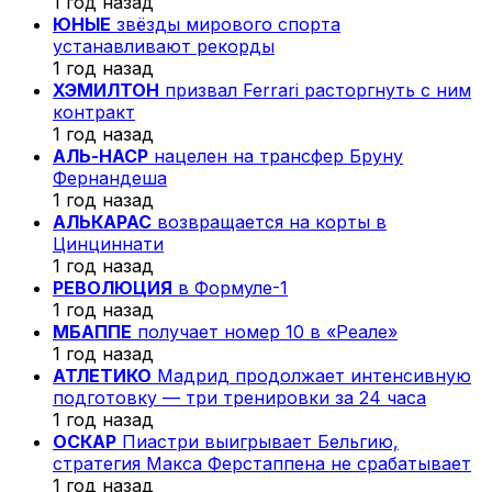
1 год назад
ЮНЫЕ
звёзды мирового спорта
устанавливают рекорды
1 год назад
ХЭМИЛТОН
призвал Ferrari расторгнуть с ним
контракт
1 год назад
АЛЬ-НАСР
нацелен на трансфер Бруну
Фернандеша
1 год назад
АЛЬКАРАС
возвращается на корты в
Цинциннати
1 год назад
РЕВОЛЮЦИЯ
в Формуле-1
1 год назад
МБАППЕ
получает номер 10 в «Реале»
1 год назад
АТЛЕТИКО
Мадрид продолжает интенсивную
подготовку — три тренировки за 24 часа
1 год назад
ОСКАР
Пиастри выигрывает Бельгию,
стратегия Макса Ферстаппена не срабатывает
1 год назад