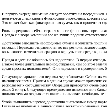
В первую очередь внимание следует обратить на посредников. Б
пользуются специальные финансовые учреждения, которые пол
Это может быть как фиксированная сумма, так и процент от сд
Роль посредников сейчас играют многие финансовые организаци
Правда к выборе компании все же лучше подойти ответственно,
Достаточно заполнить необходимые бумаги и оплатить пошлину
высокая. Переводы отправляются во все регионы земного шара,
возможность отменить операцию и вернуть свои средства, пока
Правда и здесь не обошлось без недостатков. В первую очередь
а также более длительный период отправки, чем об этом заявл
среди простых пользователей. Они надежные и проверенные, б
Следующие вариант - это перевод через банкомат. Сейчас их м
имеющееся время. Причем в данном случае может применяться к
располагает к сотрудничеству. Операции проводятся очень быс
около 5 минут. Следующее преимущество использование банком
пользователями открывается шанс использовать необходимые ак
Чтобы выполнить перевод достаточно знать только номер карто
Главная же проблема в данном случае достаточно банальна, бан