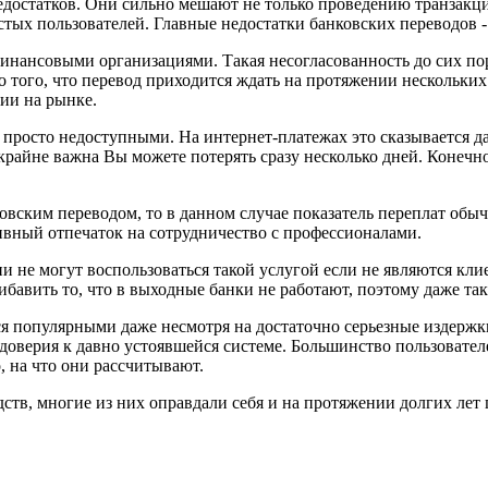
достатков. Они сильно мешают не только проведению транзакций
стых пользователей. Главные недостатки банковских переводов - 
инансовыми организациями. Такая несогласованность до сих по
о того, что перевод приходится ждать на протяжении нескольки
ии на рынке.
осто недоступными. На интернет-платежах это сказывается далек
а крайне важна Вы можете потерять сразу несколько дней. Конечн
овским переводом, то в данном случае показатель переплат обыч
ивный отпечаток на сотрудничество с профессионалами.
 не могут воспользоваться такой услугой если не являются кли
ибавить то, что в выходные банки не работают, поэтому даже так
тся популярными даже несмотря на достаточно серьезные издерж
 доверия к давно устоявшейся системе. Большинство пользовате
, на что они рассчитывают.
дств, многие из них оправдали себя и на протяжении долгих ле