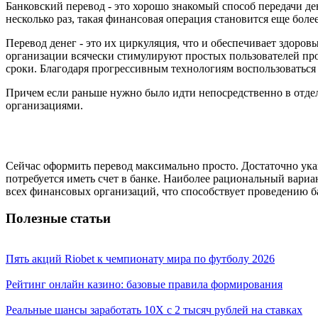
Банковский перевод - это хорошо знакомый способ передачи де
несколько раз, такая финансовая операция становится еще бол
Перевод денег - это их циркуляция, что и обеспечивает здоро
организации всячески стимулируют простых пользователей про
сроки. Благодаря прогрессивным технологиям воспользоваться 
Причем если раньше нужно было идти непосредственно в отдел
организациями.
Сейчас оформить перевод максимально просто. Достаточно ука
потребуется иметь счет в банке. Наиболее рациональный вариа
всех финансовых организаций, что способствует проведению б
Полезные статьи
Пять акций Riobet к чемпионату мира по футболу 2026
Рейтинг онлайн казино: базовые правила формирования
Реальные шансы заработать 10X с 2 тысяч рублей на ставках