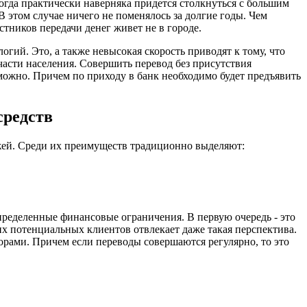
Тогда практически наверняка придется столкнуться с большим
 этом случае ничего не поменялось за долгие годы. Чем
стников передачи денег живет не в городе.
гий. Это, а также невысокая скорость приводят к тому, что
части населения. Совершить перевод без присутствия
зможно. Причем по приходу в банк необходимо будет предъявить
средств
ежей. Среди их преимуществ традиционно выделяют:
определенные финансовые ограничения. В первую очередь - это
их потенциальных клиентов отвлекает даже такая перспектива.
торами. Причем если переводы совершаются регулярно, то это