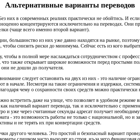
Альтернативные варианты переводов
ез них в современных реалиях практически не обойтись. И если 
ноценно концентрируются исключительно на переводах. Они пр
елки (чаще всего именно второй вариант).
и, большинство из них уже давно находятся на рынке, поэтому 
 чтобы снизить риски до минимума. Сейчас есть из кого выбрат
, чтобы в полной мере наслаждаться сотрудничеством с профес
 что также открывает широкие возможности перед простыми польз
 они не дошли до получателя.
 внимание следует остановить на двух из них - это наличие огр
яют в начале. Несмотря на такие ограничения и издержки, сист
лагодаря чему о сохранности своих средств можно практически 
ожно встретить даже на улице, что позволяет в удобном режиме
ак наличный вариант перевода, так и исключительно с применени
тро и уже через считанные секунды адресат получает необходим
ата - это возможность работы не только с национальной, но и 
тивы и не терять их при конвертации средств.
чки другого человека. Это простой и безопасный вариант прове
коматы слишком часто выходят из строя, из-за чего финансовая 