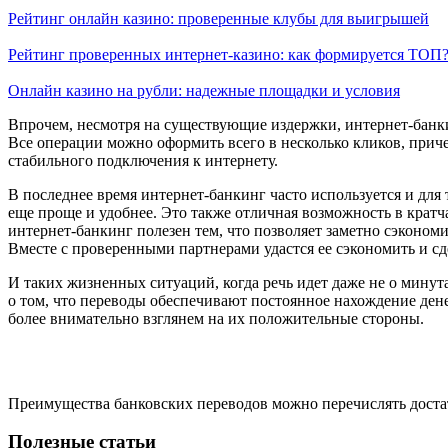
Рейтинг онлайн казино: проверенные клубы для выигрышей
Рейтинг проверенных интернет-казино: как формируется ТОП
Онлайн казино на рубли: надежные площадки и условия
Впрочем, несмотря на существующие издержки, интернет-банки
Все операции можно оформить всего в несколько кликов, причем
стабильного подключения к интернету.
В последнее время интернет-банкинг часто используется и для 
еще проще и удобнее. Это также отличная возможность в кратч
интернет-банкинг полезен тем, что позволяет заметно сэконом
Вместе с проверенными партнерами удастся ее сэкономить и с
И таких жизненных ситуаций, когда речь идет даже не о минут
о том, что переводы обеспечивают постоянное нахождение ден
более внимательно взглянем на их положительные стороны.
Преимущества банковских переводов можно перечислять доста
Полезные статьи