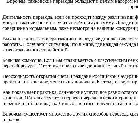
Впрочем, банковские переводы обладают и целым набором не
про
Длительность перевода, если он проходит между различными ф
могут в сжатые сроки получить необходимую сумму. Доходит д
совершенно нормальным, даже несмотря на наличие конкуренц
Выходные дни. Часто транзакции в выходные дни оказываются пр
работать. Получается ситуация, что в мире, где каждая секунд
к несогласованности действий.
Большая комиссия. Если Вы сталкиваетесь с классическим банк
версией ресурса. Это также накладыает дополнительный негат
Необходимость открытия счета. Граждане Российской Федерации
времени, а также документальная волокита. К этому следует пр
Как показывает практика, банковские услуги все равно остаю
клиентов. Объясняется это в первую очередь высоким уровнем
переплачивать или ждать. Лишь бы в итоге получить именно то
Впрочем, существует множество других способов перевода сре
игроков.