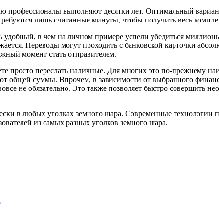
рую профессионалы выполняют десятки лет. Оптимальный вариант
отребуются лишь считанные минуты, чтобы получить весь компл
нь удобный, в чем на личном примере успели убедиться миллионы
жается. Переводы могут проходить с банковской карточки абсол
ужный момент стать отправителем.
ожете просто переслать наличные. Для многих это по-прежнему н
% от общей суммы. Впрочем, в зависимости от выбранного финан
вовсе не обязательно. Это также позволяет быстро совершить н
чески в любых уголках земного шара. Современные технологии п
ователей из самых разных уголков земного шара.
?