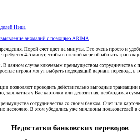
моделей Нэша
 и выявление аномалий с помощью ARIMA
реждения. Порой счет идет на минуты. Это очень просто и удобн
требуется 4-5 минут, чтобы в полной мере обработать транзакц
и. В данном случае ключевым преимуществом сотрудничества с 
простые игроки могут выбрать подходящий вариант перевода, в т
ации позволяют проводить действительно выгодные транзакции н
но, зарплатная у Вас карточки или депозитная, необходимая сумм
реимущества сотрудничества со своим банком. Счет или карточк
но несложно. В этом убедились уже миллионы пользователей в 
Недостатки банковских переводов