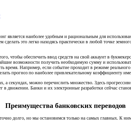
?
нг является наиболее удобным и рациональным для использовани
 сделать это легко находясь практически в любой точке земного
того, чтобы обеспечить ввод средств на свой аккаунт в букмеке
айшие возможности получить необходимую сумму и использовать 
ить время. Например, если событие проходит в режиме реального
делать прогноз по наиболее привлекательному коэффициенту име
ах, а секундах, можно перечислить множество. Здесь прогрессив
ег в движении. Банки и их электронные разработки сейчас ста
Преимущества банковских переводов
точно долго, но мы остановимся только на самых главных. К ни