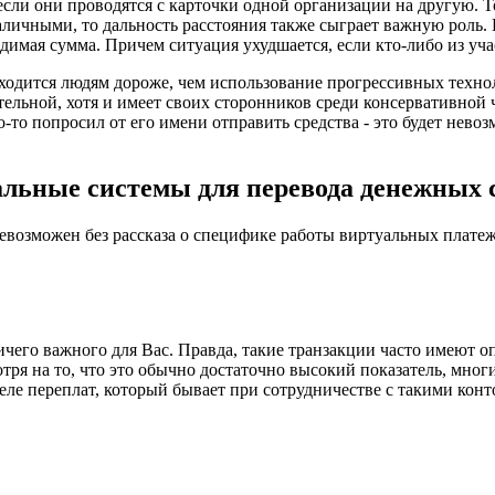
 если они проводятся с карточки одной организации на другую. 
ичными, то дальность расстояния также сыграет важную роль. В
димая сумма. Причем ситуация ухудшается, если кто-либо из уча
ходится людям дороже, чем использование прогрессивных техноло
тельной, хотя и имеет своих сторонников среди консервативной 
-то попросил от его имени отправить средства - это будет нево
льные системы для перевода денежных 
невозможен без рассказа о специфике работы виртуальных плат
ничего важного для Вас. Правда, такие транзакции часто имеют 
ря на то, что это обычно достаточно высокий показатель, мног
теле переплат, который бывает при сотрудничестве с такими кон