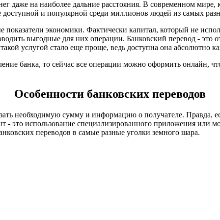
нег даже на наиболее дальние расстояния. В современном мире,
ее доступной и популярной среди миллионов людей из самых раз
вые показатели экономики. Фактически капитал, который не испо
водить выгодные для них операции. Банковский перевод - это 
такой услугой стало еще проще, ведь доступна она абсолютно к
ение банка, то сейчас все операции можно оформить онлайн, ч
Особенности банковских переводов
зать необходимую сумму и информацию о получателе. Правда, ес
нт - это использование специализированного приложения или мо
анковских переводов в самые разные уголки земного шара.