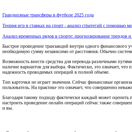
Грандиозные трансферы в футболе 2025 года
Теория игр в ставках на спорт - анализ стратегий с помощью 
Анализ временных рядов в спорте: прогнозирование трендов
Быстрое проведение транзакций внутри одного финансового уч
необходимую сумму независимо от расстояния. Обычно системе 
Возможность внести средства для перевода различными путям
наличие вариантов для выбора. Фактически, это означает, что 
надежность проводимых операций в полной объеме.
Тип карточки не играет значения. Сейчас финансовые организ
пользователь. На практике это означает, что совершенно неваж
Благодаря такому подходу фактически каждый может оценить п
настроить проведение онлайн операций сейчас также совершен
и вы.