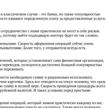
в классическом случае - это банки, но также популярностью
осто взымают определенную плату за предоставленные услуги.
сотрудничество с ними практически не несет в себе рисков.
ь, поэтому найти подходящую контору будет не так сложно.
сионалами. Скорость оформления операций сейчас очень
ователями. Более того, у отправителя всегда есть
аничений, которые устанавливает сама финансовая организация,
емы переводов, пользуются достаточно большой популярностью
не переживать.
 внести необходимую сумму и рационально использовать
е карточки. Здесь все отводится на откуп человеку, что сразу
ую сумму в полной мере. Скорость проведения процедуры всего
зарубежной валютой. В таких условиях перед простыми
дения операций, который знаком практически каждому из нас.
операция может просто не состояться. Также могут возникать