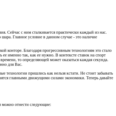
я. Сейчас с ним сталкивается практически каждый из нас.
 шара. Главное условие в данном случае - это наличие
рской конторе. Благодаря прогрессивным технологиям это стало
ее именно так, как ее нужно. В контексте ставок на спорт
 времени, то определяющей может оказаться каждая секунда.
нно для Вас.
ные технологии пришлись как нельзя кстати. Не стоит забывать
новятся главными движущими силами экономики. Теперь давайте
м можно отнести следующие: