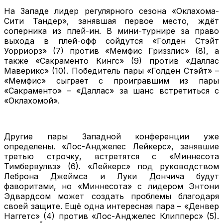
На Западе лидер регулярного сезона «Оклахома-
Сити Тандер», занявшая первое место, ждёт
соперника из плей-ин. В мини-турнире за право
выхода в плей-офф сойдутся «Голден Стэйт
Уорриорз» (7) против «Мемфис Гриззлис» (8), а
также «Сакраменто Кингс» (9) против «Даллас
Маверикс» (10). Победитель пары «Голден Стэйт» –
«Мемфис» сыграет с проигравшим из пары
«Сакраменто» – «Даллас» за шанс встретиться с
«Оклахомой».
Другие пары Западной конференции уже
определены. «Лос-Анджелес Лейкерс», занявшие
третью строчку, встретятся с «Миннесота
Тимбервулвз» (6). «Лейкерс» под руководством
Леброна Джеймса и Луки Дончича будут
фаворитами, но «Миннесота» с лидером Энтони
Эдвардсом может создать проблемы благодаря
своей защите. Ещё одна интересная пара – «Денвер
Наггетс» (4) против «Лос-Анджелес Клипперс» (5).