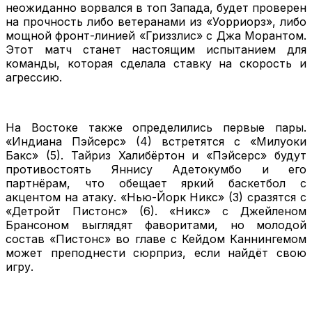
неожиданно ворвался в топ Запада, будет проверен
на прочность либо ветеранами из «Уорриорз», либо
мощной фронт-линией «Гриззлис» с Джа Морантом.
Этот матч станет настоящим испытанием для
команды, которая сделала ставку на скорость и
агрессию.
На Востоке также определились первые пары.
«Индиана Пэйсерс» (4) встретятся с «Милуоки
Бакс» (5). Тайриз Халибёртон и «Пэйсерс» будут
противостоять Яннису Адетокумбо и его
партнёрам, что обещает яркий баскетбол с
акцентом на атаку. «Нью-Йорк Никс» (3) сразятся с
«Детройт Пистонс» (6). «Никс» с Джейленом
Брансоном выглядят фаворитами, но молодой
состав «Пистонс» во главе с Кейдом Каннингемом
может преподнести сюрприз, если найдёт свою
игру.