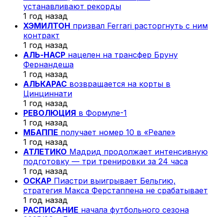
устанавливают рекорды
1 год назад
ХЭМИЛТОН
призвал Ferrari расторгнуть с ним
контракт
1 год назад
АЛЬ-НАСР
нацелен на трансфер Бруну
Фернандеша
1 год назад
АЛЬКАРАС
возвращается на корты в
Цинциннати
1 год назад
РЕВОЛЮЦИЯ
в Формуле-1
1 год назад
МБАППЕ
получает номер 10 в «Реале»
1 год назад
АТЛЕТИКО
Мадрид продолжает интенсивную
подготовку — три тренировки за 24 часа
1 год назад
ОСКАР
Пиастри выигрывает Бельгию,
стратегия Макса Ферстаппена не срабатывает
1 год назад
РАСПИСАНИЕ
начала футбольного сезона