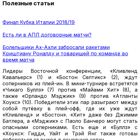
Полезные статьи
Финал Кубка Италии 2018/19
Есть ли в АПЛ договорные матчи?
Болельщики Ах-Ахли забросали ракетами
Криштиану Роналду и товарищей по команде во
время матча
Лидеры Восточной конференции, «Кливленд
Кавальерс» (1) и «Бостон Селтикс» (2), ждут
соперников из плей-ин. В мини-турнире встретятся
«Чикаго Буллз» (7) против «Майами Хит» (8), а
также «Орландо Мэджик» (9) против «Атланты
Хоукс» (10). Победители этих пар разыграют между
собой путёвку в плей-офф, где их уже ждут
«Кливленд» и «Бостон». «Хит» даже без Джимми
Батлера, а «Мэджик» с Паоло Банчеро могут стать
опасными соперниками. Есть еще и «Буллз» с
«Хоукс»: Гидди, Уайт и Трэй Янг также готовы
побороться за выход в основную сетку.