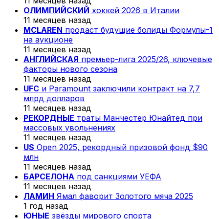
11 месяцев назад
ОЛИМПИЙСКИЙ
хоккей 2026 в Италии
11 месяцев назад
MCLAREN
продаст будущие болиды Формулы-1
на аукционе
11 месяцев назад
АНГЛИЙСКАЯ
премьер-лига 2025/26, ключевые
факторы нового сезона
11 месяцев назад
UFC
и Paramount заключили контракт на 7,7
млрд долларов
11 месяцев назад
РЕКОРДНЫЕ
траты Манчестер Юнайтед при
массовых увольнениях
11 месяцев назад
US
Open 2025, рекордный призовой фонд $90
млн
11 месяцев назад
БАРСЕЛОНА
под санкциями УЕФА
11 месяцев назад
ЛАМИН
Ямал фаворит Золотого мяча 2025
1 год назад
ЮНЫЕ
звёзды мирового спорта