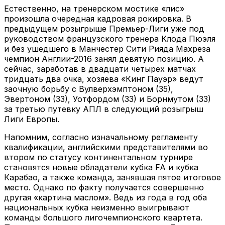
Естественно, на тренерском мостике «лис»
произошла очередная кадровая рокировка. В
предыдущем розыгрыше Премьер-Лиги уже под
руководством французского тренера Клода Пюэля
и без ушедшего в Манчестер Сити Рияда Махреза
чемпион Англии-2016 занял девятую позицию. А
сейчас, заработав в двадцати четырех матчах
тридцать два очка, хозяева «Кинг Пауэр» ведут
заочную борьбу с Вулверхэмптоном (35),
Эвертоном (33), Уотфордом (33) и Борнмутом (33)
за третью путевку АПЛ в следующий розыгрыш
Лиги Европы.
Напомним, согласно изначальному регламенту
квалификации, английскими представителями во
втором по статусу континентальном турнире
становятся новые обладатели кубка FA и кубка
Карабао, а также команда, занявшая пятое итоговое
место. Однако по факту получается совершенно
другая «картина маслом». Ведь из года в год оба
национальных кубка неизменно выигрывают
команды большого лигочемпионского квартета.