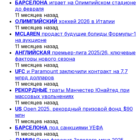
БАРСЕЛОНА
играет на Олимпийском стадионе
до февраля
11 месяцев назад
ОЛИМПИЙСКИЙ
хоккей 2026 в Италии
11 месяцев назад
MCLAREN
продаст будущие болиды Формулы-1
на аукционе
11 месяцев назад
АНГЛИЙСКАЯ
премьер-лига 2025/26, ключевые
факторы нового сезона
11 месяцев назад
UFC
и Paramount заключили контракт на 7,7
млрд долларов
11 месяцев назад
РЕКОРДНЫЕ
траты Манчестер Юнайтед при
массовых увольнениях
11 месяцев назад
US
Open 2025, рекордный призовой фонд $90
млн
11 месяцев назад
БАРСЕЛОНА
под санкциями УЕФА
11 месяцев назад
ЛАМИН
Ямал фаворит Золотого мяча 2025