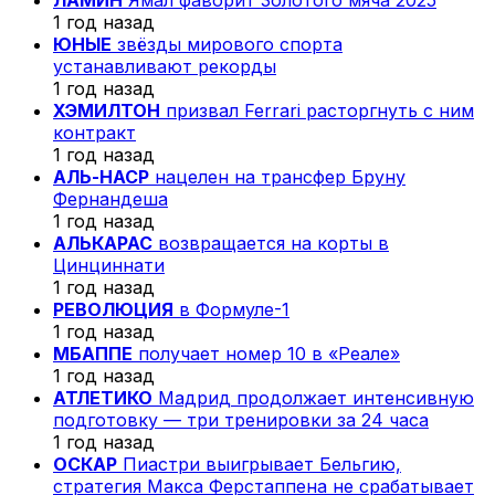
1 год назад
ЮНЫЕ
звёзды мирового спорта
устанавливают рекорды
1 год назад
ХЭМИЛТОН
призвал Ferrari расторгнуть с ним
контракт
1 год назад
АЛЬ-НАСР
нацелен на трансфер Бруну
Фернандеша
1 год назад
АЛЬКАРАС
возвращается на корты в
Цинциннати
1 год назад
РЕВОЛЮЦИЯ
в Формуле-1
1 год назад
МБАППЕ
получает номер 10 в «Реале»
1 год назад
АТЛЕТИКО
Мадрид продолжает интенсивную
подготовку — три тренировки за 24 часа
1 год назад
ОСКАР
Пиастри выигрывает Бельгию,
стратегия Макса Ферстаппена не срабатывает