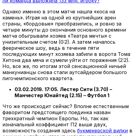
ли команда выложила 133 млн. игроку?
Однако именно в этом матче нашла «коса на
камень». Играя на одной из крупнейших арен
страны, «бордовые» преобразились, и ровно за
четыре минуты до окончания основного времени
матча обыгрывали хозяев «Театра мечты» с
унизительным счетом (0:2). А затем началось
феерическое шоу, ведь в течение пяти
последующих минут хозяева забили в ворота Тома
Хитона два мяча и сумели уйти от поражения (2:2).
Но, все же, по итогам этой сенсационной ничьей
манкунианцы снова стали аутсайдером большого
лигочемпионского квартета.
03.02.2019. 17:05. Лестер Сити (3.70) –
Манчестер Юнайтед (2.15) – Футбол 1
Что же происходит сейчас? Вполне естественным
фаворитом предстоящего поединка назван
трехкратный чемпион Европы. Но, так как
изначальный коэффициент П2 выше двух,
возможность создания здесь
букмекерской вилки
в