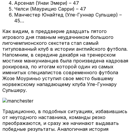
Арсенал (Унаи Эмери) – 47
Челси (Маурицио Сарри) – 47
Манчестер Юнайтед (Уле-Гуннар Сульшер) –
45…
Как видим, в преддверие двадцать пятого
игрового дня главным неудачником большого
лигочемпионского секстета стал самый
титулованный клуб в истории английского футбола.
Напомним, в середине декабря на тренерском
мостике манкунианцев была произведена кадровая
рокировка, по итогам которой один из самых
именитых специалистов современного футбола
Жозе Моуриньо уступил свое место бывшему
норвежскому нападающему клуба Уле-Гуннару
Сульшеру.
Традиционно, в подобных ситуациях, избавившись
от неугодного наставника, команды резко
преображаются, и сразу же начинают выдавать
победные результаты. Аналогичная история