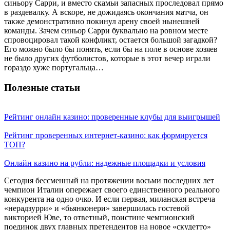
синьору Сарри, и вместо скамьи запасных проследовал прямо
в раздевалку. А вскоре, не дожидаясь окончания матча, он
также демонстративно покинул арену своей нынешней
команды. Зачем синьор Сарри буквально на ровном месте
спровоцировал такой конфликт, остается большой загадкой?
Его можно было бы понять, если бы на поле в основе хозяев
не было других футболистов, которые в этот вечер играли
гораздо хуже португальца…
Полезные статьи
Рейтинг онлайн казино: проверенные клубы для выигрышей
Рейтинг проверенных интернет-казино: как формируется
ТОП?
Онлайн казино на рубли: надежные площадки и условия
Сегодня бессменный на протяжении восьми последних лет
чемпион Италии опережает своего единственного реального
конкурента на одно очко. И если первая, миланская встреча
«нерадзурри» и «бьянконери» завершилась гостевой
викторией Юве, то ответный, поистине чемпионский
поединок двух главных претендентов на новое «скудетто»