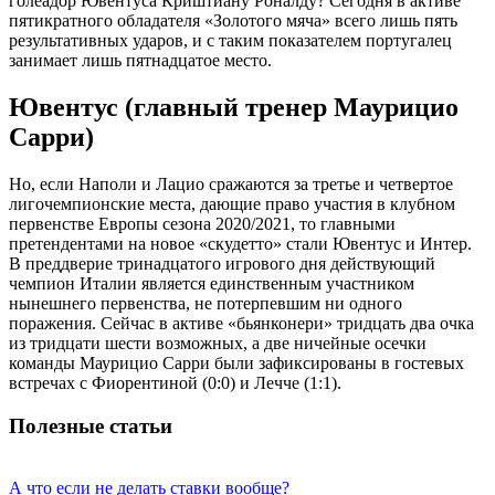
голеадор Ювентуса Криштиану Роналду? Сегодня в активе
пятикратного обладателя «Золотого мяча» всего лишь пять
результативных ударов, и с таким показателем португалец
занимает лишь пятнадцатое место.
Ювентус (главный тренер Маурицио
Сарри)
Но, если Наполи и Лацио сражаются за третье и четвертое
лигочемпионские места, дающие право участия в клубном
первенстве Европы сезона 2020/2021, то главными
претендентами на новое «скудетто» стали Ювентус и Интер.
В преддверие тринадцатого игрового дня действующий
чемпион Италии является единственным участником
нынешнего первенства, не потерпевшим ни одного
поражения. Сейчас в активе «бьянконери» тридцать два очка
из тридцати шести возможных, а две ничейные осечки
команды Маурицио Сарри были зафиксированы в гостевых
встречах с Фиорентиной (0:0) и Лечче (1:1).
Полезные статьи
А что если не делать ставки вообще?