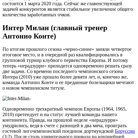
состоится 1 марта 2020 года. Сейчас же главенствующей
задачей конкурентов является стабильное увеличение общего
количества заработанных очков.
Интер Милан (главный тренер
Антонио Конте)
По итогам прошлого сезона «черно-синие» заняли четвертое
итоговое место, и в очередной раз квалифицировались в
групповой турнир клубного первенства Европы. И потому
теперь «нерадзурри» приходится одновременно решать сразу
две задачи. Со времени последнего чемпионского сезона
Интера (2010) уже прошло более девяти лет, и, конечно же,
команда Антонио Конте и ее преданные болельщики мечтают
о новом чемпионском титуле.
Одновременно трехкратный чемпион Европы (1964, 1965,
2010) претендует и на статус лучшей команды нашего
континента. Правда, на прошлой неделе «нерадзурри»
умудрились, ведя в счете с разницей в два мяча, проиграть
гостевой лигочемпионский поединок дортмундской
Боруссии
(3:2). После столь удивительного провала на крупнейшей