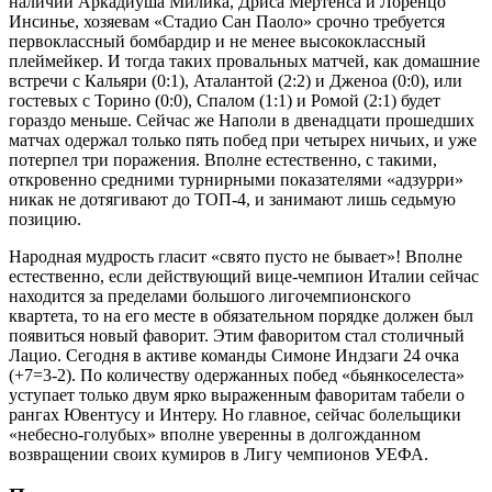
наличии Аркадиуша Милика, Дриса Мертенса и Лоренцо
Инсинье, хозяевам «Стадио Сан Паоло» срочно требуется
первоклассный бомбардир и не менее высококлассный
плеймейкер. И тогда таких провальных матчей, как домашние
встречи с Кальяри (0:1), Аталантой (2:2) и Дженоа (0:0), или
гостевых с Торино (0:0), Спалом (1:1) и Ромой (2:1) будет
гораздо меньше. Сейчас же Наполи в двенадцати прошедших
матчах одержал только пять побед при четырех ничьих, и уже
потерпел три поражения. Вполне естественно, с такими,
откровенно средними турнирными показателями «адзурри»
никак не дотягивают до ТОП-4, и занимают лишь седьмую
позицию.
Народная мудрость гласит «свято пусто не бывает»! Вполне
естественно, если действующий вице-чемпион Италии сейчас
находится за пределами большого лигочемпионского
квартета, то на его месте в обязательном порядке должен был
появиться новый фаворит. Этим фаворитом стал столичный
Лацио. Сегодня в активе команды Симоне Индзаги 24 очка
(+7=3-2). По количеству одержанных побед «бьянкоселеста»
уступает только двум ярко выраженным фаворитам табели о
рангах Ювентусу и Интеру. Но главное, сейчас болельщики
«небесно-голубых» вполне уверенны в долгожданном
возвращении своих кумиров в Лигу чемпионов УЕФА.