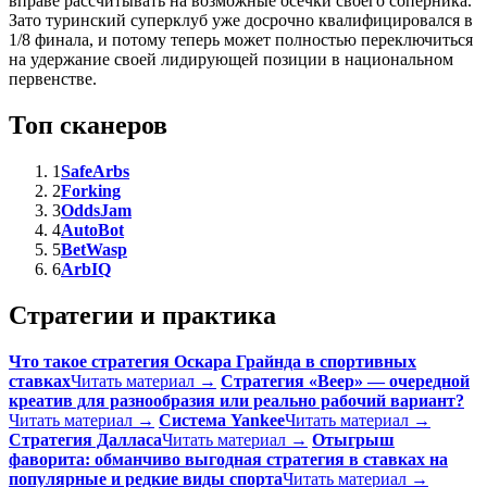
вправе рассчитывать на возможные осечки своего соперника.
Зато туринский суперклуб уже досрочно квалифицировался в
1/8 финала, и потому теперь может полностью переключиться
на удержание своей лидирующей позиции в национальном
первенстве.
Топ сканеров
1
SafeArbs
2
Forking
3
OddsJam
4
AutoBot
5
BetWasp
6
ArbIQ
Стратегии и практика
Что такое стратегия Оскара Грайнда в спортивных
ставках
Читать материал →
Стратегия «Веер» — очередной
креатив для разнообразия или реально рабочий вариант?
Читать материал →
Система Yankee
Читать материал →
Стратегия Далласа
Читать материал →
Отыгрыш
фаворита: обманчиво выгодная стратегия в ставках на
популярные и редкие виды спорта
Читать материал →