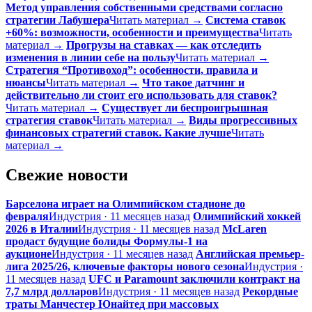
Метод управления собственными средствами согласно
стратегии Лабушера
Читать материал →
Система ставок
+60%: возможности, особенности и преимущества
Читать
материал →
Прогрузы на ставках — как отследить
изменения в линии себе на пользу
Читать материал →
Стратегия “Противоход”: особенности, правила и
нюансы
Читать материал →
Что такое датчинг и
действительно ли стоит его использовать для ставок?
Читать материал →
Существует ли беспроигрышная
стратегия ставок
Читать материал →
Виды прогрессивных
финансовых стратегий ставок. Какие лучше
Читать
материал →
Свежие новости
Барселона играет на Олимпийском стадионе до
февраля
Индустрия · 11 месяцев назад
Олимпийский хоккей
2026 в Италии
Индустрия · 11 месяцев назад
McLaren
продаст будущие болиды Формулы-1 на
аукционе
Индустрия · 11 месяцев назад
Английская премьер-
лига 2025/26, ключевые факторы нового сезона
Индустрия ·
11 месяцев назад
UFC и Paramount заключили контракт на
7,7 млрд долларов
Индустрия · 11 месяцев назад
Рекордные
траты Манчестер Юнайтед при массовых