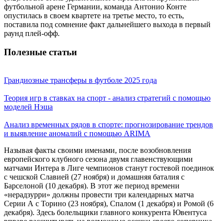
футбольной арене Германии, команда Антонио Конте
опустилась в своем квартете на третье место, то есть,
поставила под сомнение факт дальнейшего выхода в первый
раунд плей-офф.
Полезные статьи
Грандиозные трансферы в футболе 2025 года
Теория игр в ставках на спорт - анализ стратегий с помощью
моделей Нэша
Анализ временных рядов в спорте: прогнозирование трендов
и выявление аномалий с помощью ARIMA
Называя факты своими именами, после возобновления
европейского клубного сезона двумя главенствующими
матчами Интера в Лиге чемпионов станут гостевой поединок
с чешской Славией (27 ноября) и домашняя баталия с
Барселоной (10 декабря). В этот же период времени
«нерадзурри» должны провести три календарных матча
Серии А с Торино (23 ноября), Спалом (1 декабря) и Ромой (6
декабря). Здесь болельщики главного конкурента Ювентуса