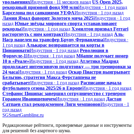
увольнениях
Индустрия · 11 месяцев назад
US Open 2025,
рекордный призовой фонд $90 млн
Индустрия · 1 год назад
Барселона под санкциями УЕФА
Индустрия · 1 год назад
Ламин Ямал фаворит Золотого мяча 2025
Индустрия · 1 год
назад
Юные звёзды мирового спорта устанавливают
рекорды
Индустрия · 1 год назад
Хэмилтон призвал Ferrari
расторгнуть с ним контракт
Индустрия · 1 год назад
Аль-
Наср нацелен на трансфер Бруну Фернандеша
Индустрия ·
1 год назад
Алькарас возвращается на корты в
Цинциннати
Индустрия · 1 год назад
Революция в
Формуле-1
Индустрия · 1 год назад
Мбаппе получает номер
10 в «Реале»
Индустрия · 1 год назад
Атлетико Мадрид
продолжает интенсивную подготовку — три тренировки за
24 часа
Индустрия · 1 год назад
Оскар Пиастри выигрывает
Бельгию, стратегия Макса Ферстаппена не
срабатывает
Индустрия · 1 год назад
Расписание начала
футбольного сезона 2025/26 в Европе
Индустрия · 1 год назад
Стефанос Циципас завершил сотрудничество с тренером
Гораном Иванишевичем
Индустрия · 1 год назад
Дастан
Сатпаев стал рекордсменом Лиги чемпионов
Индустрия · 1
год назад
SG
SmartGambling
.ru
Редакционные рейтинги, проверяемые данные и инструменты
для решений без азартного шума.