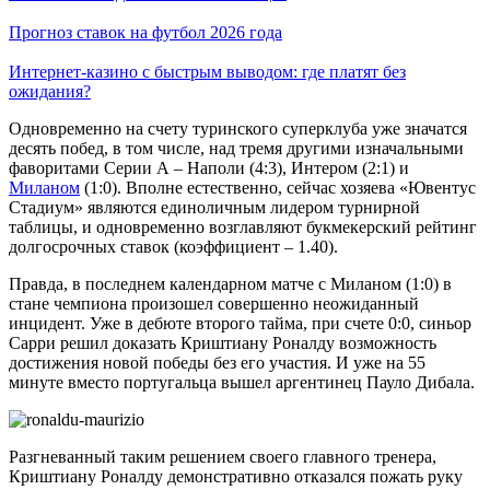
Прогноз ставок на футбол 2026 года
Интернет-казино с быстрым выводом: где платят без
ожидания?
Одновременно на счету туринского суперклуба уже значатся
десять побед, в том числе, над тремя другими изначальными
фаворитами Серии А – Наполи (4:3), Интером (2:1) и
Миланом
(1:0). Вполне естественно, сейчас хозяева «Ювентус
Стадиум» являются единоличным лидером турнирной
таблицы, и одновременно возглавляют букмекерский рейтинг
долгосрочных ставок (коэффициент – 1.40).
Правда, в последнем календарном матче с Миланом (1:0) в
стане чемпиона произошел совершенно неожиданный
инцидент. Уже в дебюте второго тайма, при счете 0:0, синьор
Сарри решил доказать Криштиану Роналду возможность
достижения новой победы без его участия. И уже на 55
минуте вместо португальца вышел аргентинец Пауло Дибала.
Разгневанный таким решением своего главного тренера,
Криштиану Роналду демонстративно отказался пожать руку