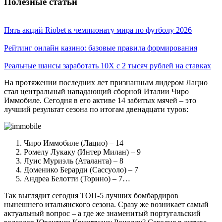
Полезные статьи
Пять акций Riobet к чемпионату мира по футболу 2026
Рейтинг онлайн казино: базовые правила формирования
Реальные шансы заработать 10X с 2 тысяч рублей на ставках
На протяжении последних лет признанным лидером Лацио
стал центральный нападающий сборной Италии Чиро
Иммобиле. Сегодня в его активе 14 забитых мячей – это
лучший результат сезона по итогам двенадцати туров:
Чиро Иммобиле (Лацио) – 14
Ромелу Лукаку (Интер Милан) – 9
Луис Муриэль (Аталанта) – 8
Доменико Берарди (Сассуоло) – 7
Андреа Белотти (Торино) – 7…
Так выглядит сегодня ТОП-5 лучших бомбардиров
нынешнего итальянского сезона. Сразу же возникает самый
актуальный вопрос – а где же знаменитый португальский