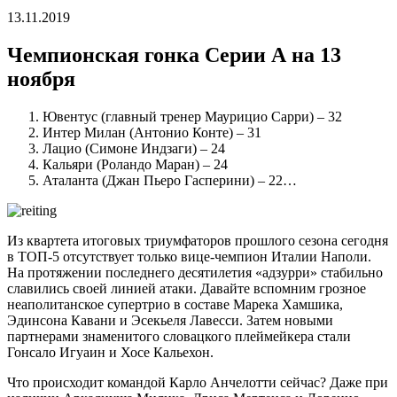
13.11.2019
Чемпионская гонка Серии А на 13
ноября
Ювентус (главный тренер Маурицио Сарри) – 32
Интер Милан (Антонио Конте) – 31
Лацио (Симоне Индзаги) – 24
Кальяри (Роландо Маран) – 24
Аталанта (Джан Пьеро Гасперини) – 22…
Из квартета итоговых триумфаторов прошлого сезона сегодня
в ТОП-5 отсутствует только вице-чемпион Италии Наполи.
На протяжении последнего десятилетия «адзурри» стабильно
славились своей линией атаки. Давайте вспомним грозное
неаполитанское супертрио в составе Марека Хамшика,
Эдинсона Кавани и Эсекьеля Лавесси. Затем новыми
партнерами знаменитого словацкого плеймейкера стали
Гонсало Игуаин и Хосе Кальехон.
Что происходит командой Карло Анчелотти сейчас? Даже при