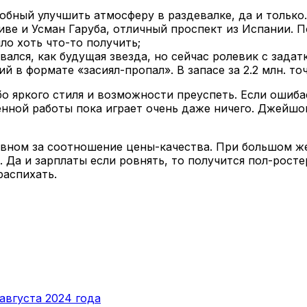
бный улучшить атмосферу в раздевалке, да и только.
е и Усман Гаруба, отличный проспект из Испании. П
ло хоть что-то получить;
ался, как будущая звезда, но сейчас ролевик с задат
в формате «засиял-пропал». В запасе за 2.2 млн. то
о яркого стиля и возможности преуспеть. Если ошиба
енной работы пока играет очень даже ничего. Джейшо
новном за соотношение цены-качества. При большом 
 Да и зарплаты если ровнять, то получится пол-росте
распихать.
августа 2024 года