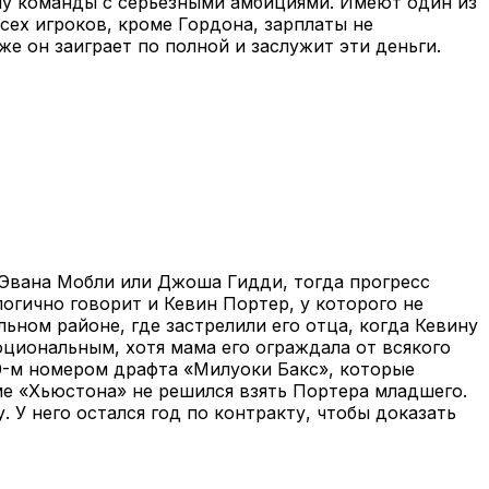
опу команды с серьезными амбициями. Имеют один из
сех игроков, кроме Гордона, зарплаты не
же он заиграет по полной и заслужит эти деньги.
 Эвана Мобли или Джоша Гидди, тогда прогресс
логично говорит и Кевин Портер, у которого не
ьном районе, где застрелили его отца, когда Кевину
оциональным, хотя мама его ограждала от всякого
0-м номером драфта «Милуоки Бакс», которые
ме «Хьюстона» не решился взять Портера младшего.
. У него остался год по контракту, чтобы доказать