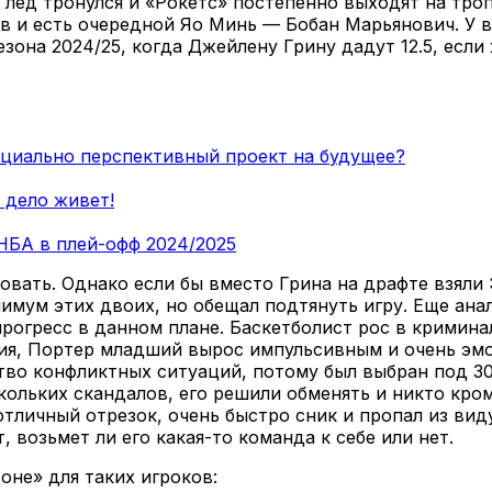
 лед тронулся и «Рокетс» постепенно выходят на тр
 и есть очередной Яо Минь — Бобан Марьянович. У в
зона 2024/25, когда Джейлену Грину дадут 12.5, если 
циально перспективный проект на будущее?
 дело живет!
НБА в плей-офф 2024/2025
вать. Однако если бы вместо Грина на драфте взяли
имум этих двоих, но обещал подтянуть игру. Еще ана
огресс в данном плане. Баскетболист рос в криминал
ния, Портер младший вырос импульсивным и очень эм
тво конфликтных ситуаций, потому был выбран под 3
кольких скандалов, его решили обменять и никто кро
тличный отрезок, очень быстро сник и пропал из виду
, возьмет ли его какая-то команда к себе или нет.
оне» для таких игроков: