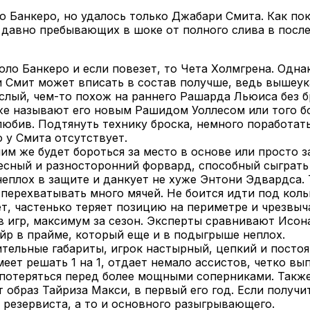
ло Банкеро, но удалось только Джабари Смита. Как по
давно пребывающих в шоке от полного слива в послед
о Банкеро и если повезет, то Чета Холмгрена. Однак
и Смит может вписать в состав получше, ведь вышеук
слый, чем-то похож на раннего Рашарда Льюиса без б
уже называют его новым Рашидом Уоллесом или того 
любив. Подтянуть технику броска, немного поработать
 у Смита отсутствует.
ним же будет бороться за место в основе или просто з
есный и разносторонний форвард, способный сыграть
еплох в защите и данкует не хуже Энтони Эдвардса. 
 перехватывать много мячей. Не боится идти под кол
т, частенько теряет позицию на периметре и чрезвыч
в игр, максимум за сезон. Эксперты сравнивают Исона
айр в прайме, который еще и в подыгрыше неплох.
тельные габариты, игрок настырный, цепкий и посто
еет решать 1 на 1, отдает немало ассистов, четко вы
т потеряться перед более мощными соперниками. Так
 образ Тайриза Макси, в первый его год. Если получи
 резервиста, а то и основного разыгрывающего.