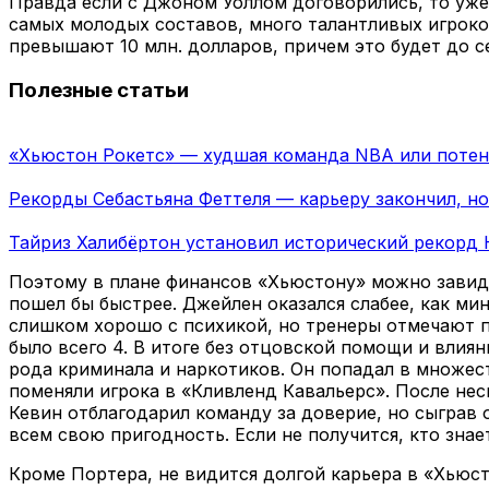
Правда если с Джоном Уоллом договорились, то уже
самых молодых составов, много талантливых игроков
превышают 10 млн. долларов, причем это будет до се
Полезные статьи
«Хьюстон Рокетс» — худшая команда NBA или потен
Рекорды Себастьяна Феттеля — карьеру закончил, но
Тайриз Халибёртон установил исторический рекорд 
Поэтому в плане финансов «Хьюстону» можно завидо
пошел бы быстрее. Джейлен оказался слабее, как мин
слишком хорошо с психикой, но тренеры отмечают пр
было всего 4. В итоге без отцовской помощи и влия
рода криминала и наркотиков. Он попадал в множес
поменяли игрока в «Кливленд Кавальерс». После нес
Кевин отблагодарил команду за доверие, но сыграв о
всем свою пригодность. Если не получится, кто знает
Кроме Портера, не видится долгой карьера в «Хьюст