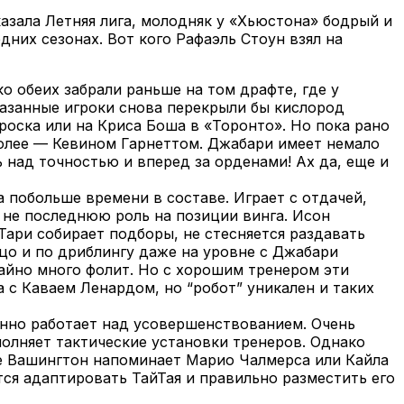
казала Летняя лига, молодняк у «Хьюстона» бодрый и
них сезонах. Вот кого Рафаэль Стоун взял на
о обеих забрали раньше на том драфте, где у
азанные игроки снова перекрыли бы кислород
роска или на Криса Боша в «Торонто». Но пока рано
более — Кевином Гарнеттом. Джабари имеет немало
 над точностью и вперед за орденами! Ах да, еще и
а побольше времени в составе. Играет с отдачей,
 не последнюю роль на позиции винга. Исон
Тари собирает подборы, не стесняется раздавать
ьцо и по дриблингу даже на уровне с Джабари
айно много фолит. Но с хорошим тренером эти
 с Каваем Ленардом, но “робот” уникален и таких
янно работает над усовершенствованием. Очень
полняет тактические установки тренеров. Однако
же Вашингтон напоминает Марио Чалмерса или Кайла
тся адаптировать ТайТая и правильно разместить его