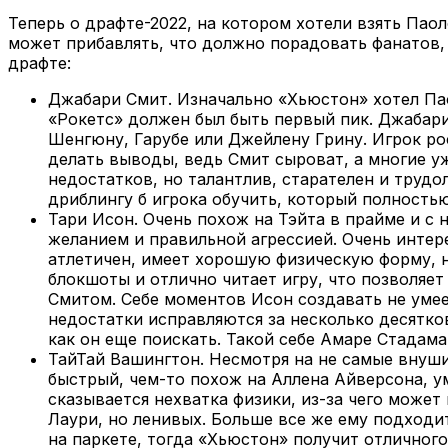
Теперь о драфте-2022, на котором хотели взять Пао
может прибавлять, что должно порадовать фанатов, 
драфте:
Джабари Смит. Изначально «Хьюстон» хотел Паол
«Рокетс» должен был быть первый пик. Джабар
Шенгюну, Гарубе или Джейлену Грину. Игрок ро
делать выводы, ведь Смит сыроват, а многие 
недостатков, но талантлив, старателен и трудо
дриблингу б игрока обучить, который полностью
Тари Исон. Очень похож на Тэйта в прайме и с 
желанием и правильной агрессией. Очень интер
атлетичен, имеет хорошую физическую форму, н
блокшоты и отлично читает игру, что позволяет
Смитом. Себе моментов Исон создавать не умее
недостатки исправляются за несколько десятко
как он еще поискать. Такой себе Амаре Стадам
ТайТай Вашингтон. Несмотря на не самые внуши
быстрый, чем-то похож на Аллена Айверсона, ум
сказывается нехватка физики, из-за чего може
Лаури, но ленивых. Больше все же ему подходит
на паркете, тогда «Хьюстон» получит отличного