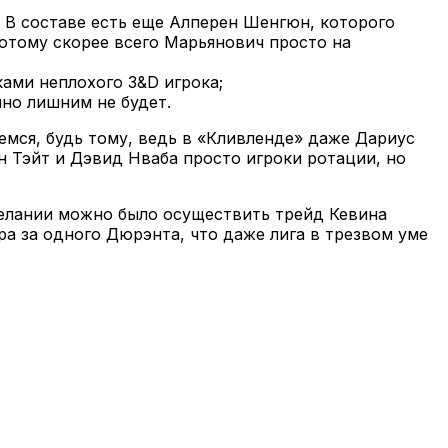
 В составе есть еще Алперен Шенгюн, которого
отому скорее всего Марьянович просто на
ками неплохого 3&D игрока;
чно лишним не будет.
емся, будь тому, ведь в «Кливленде» даже Дариус
н Тэйт и Дэвид Нваба просто игроки ротации, но
желании можно было осуществить трейд Кевина
ра за одного Дюрэнта, что даже лига в трезвом уме