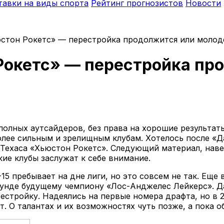
тавки на виды спорта
Рейтинг прогнозистов
Новости
юстон Рокетс» — перестройка продолжится или молод
 Рокетс» — перестройка пр
олных аутсайдеров, без права на хорошие результаты
лее сильным и зрелищным клубам. Хотелось после «Да
 Техаса «Хьюстон Рокетс». Следующий материал, наве
ие клубы заслужат к себе внимание.
15 пребывает на дне лиги, но это совсем не так. Еще 
раунде будущему чемпиону «Лос-Анджелес Лейкерс». 
рестройку. Надеялись на первые номера драфта, но в
т. О талантах и их возможностях чуть позже, а пока