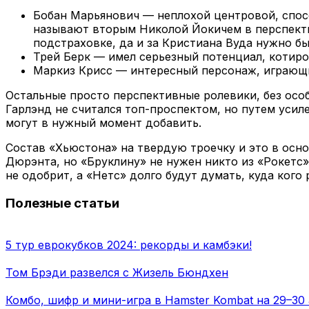
Бобан Марьянович — неплохой центровой, спосо
называют вторым Николой Йокичем в перспектив
подстраховке, да и за Кристиана Вуда нужно бы
Трей Берк — имел серьезный потенциал, котиров
Маркиз Крисс — интересный персонаж, играющий 
Остальные просто перспективные ролевики, без особ
Гарлэнд не считался топ-проспектом, но путем усил
могут в нужный момент добавить.
Состав «Хьюстона» на твердую троечку и это в ос
Дюрэнта, но «Бруклину» не нужен никто из «Рокетс».
не одобрит, а «Нетс» долго будут думать, куда кого 
Полезные статьи
5 тур еврокубков 2024: рекорды и камбэки!
Том Брэди развелся с Жизель Бюндхен
Комбо, шифр и мини-игра в Hamster Kombat на 29–30 