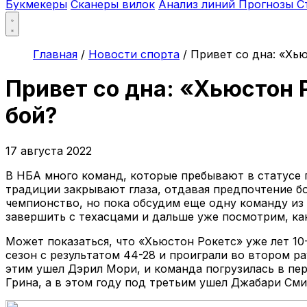
Букмекеры
Сканеры вилок
Анализ линий
Прогнозы
С
Главная
/
Новости спорта
/
Привет со дна: «Хь
Привет со дна: «Хьюстон
бой?
17 августа 2022
В НБА много команд, которые пребывают в статусе п
традиции закрывают глаза, отдавая предпочтение бо
чемпионство, но пока обсудим еще одну команду из
завершить с техасцами и дальше уже посмотрим, как
Может показаться, что «Хьюстон Рокетс» уже лет 10-
сезон с результатом 44-28 и проиграли во втором 
этим ушел Дэрил Мори, и команда погрузилась в пе
Грина, а в этом году под третьим ушел Джабари Сми