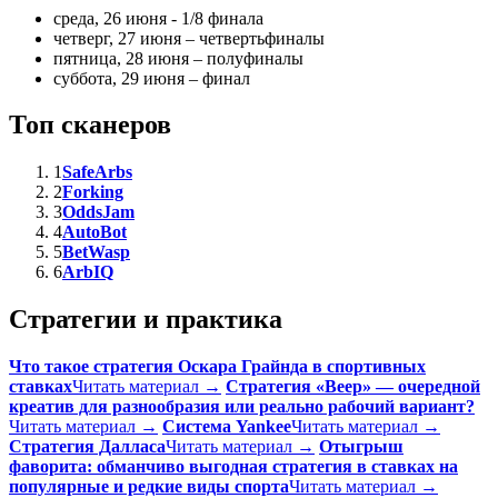
среда, 26 июня - 1/8 финала
четверг, 27 июня – четвертьфиналы
пятница, 28 июня – полуфиналы
суббота, 29 июня – финал
Топ сканеров
1
SafeArbs
2
Forking
3
OddsJam
4
AutoBot
5
BetWasp
6
ArbIQ
Стратегии и практика
Что такое стратегия Оскара Грайнда в спортивных
ставках
Читать материал →
Стратегия «Веер» — очередной
креатив для разнообразия или реально рабочий вариант?
Читать материал →
Система Yankee
Читать материал →
Стратегия Далласа
Читать материал →
Отыгрыш
фаворита: обманчиво выгодная стратегия в ставках на
популярные и редкие виды спорта
Читать материал →