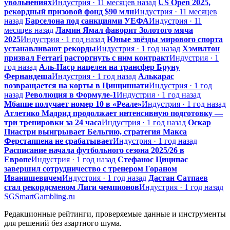
увольнениях
Индустрия · 11 месяцев назад
US Open 2025,
рекордный призовой фонд $90 млн
Индустрия · 11 месяцев
назад
Барселона под санкциями УЕФА
Индустрия · 11
месяцев назад
Ламин Ямал фаворит Золотого мяча
2025
Индустрия · 1 год назад
Юные звёзды мирового спорта
устанавливают рекорды
Индустрия · 1 год назад
Хэмилтон
призвал Ferrari расторгнуть с ним контракт
Индустрия · 1
год назад
Аль-Наср нацелен на трансфер Бруну
Фернандеша
Индустрия · 1 год назад
Алькарас
возвращается на корты в Цинциннати
Индустрия · 1 год
назад
Революция в Формуле-1
Индустрия · 1 год назад
Мбаппе получает номер 10 в «Реале»
Индустрия · 1 год назад
Атлетико Мадрид продолжает интенсивную подготовку —
три тренировки за 24 часа
Индустрия · 1 год назад
Оскар
Пиастри выигрывает Бельгию, стратегия Макса
Ферстаппена не срабатывает
Индустрия · 1 год назад
Расписание начала футбольного сезона 2025/26 в
Европе
Индустрия · 1 год назад
Стефанос Циципас
завершил сотрудничество с тренером Гораном
Иванишевичем
Индустрия · 1 год назад
Дастан Сатпаев
стал рекордсменом Лиги чемпионов
Индустрия · 1 год назад
SG
SmartGambling
.ru
Редакционные рейтинги, проверяемые данные и инструменты
для решений без азартного шума.