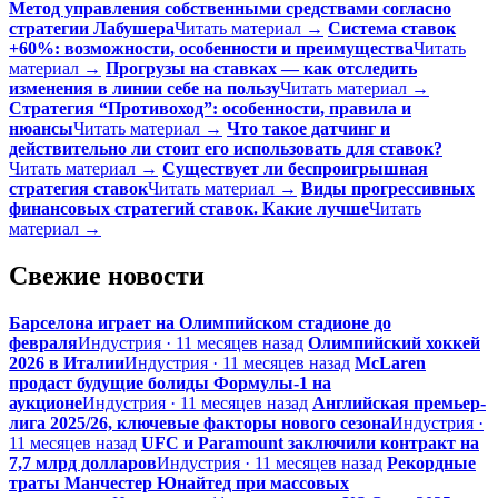
Метод управления собственными средствами согласно
стратегии Лабушера
Читать материал →
Система ставок
+60%: возможности, особенности и преимущества
Читать
материал →
Прогрузы на ставках — как отследить
изменения в линии себе на пользу
Читать материал →
Стратегия “Противоход”: особенности, правила и
нюансы
Читать материал →
Что такое датчинг и
действительно ли стоит его использовать для ставок?
Читать материал →
Существует ли беспроигрышная
стратегия ставок
Читать материал →
Виды прогрессивных
финансовых стратегий ставок. Какие лучше
Читать
материал →
Свежие новости
Барселона играет на Олимпийском стадионе до
февраля
Индустрия · 11 месяцев назад
Олимпийский хоккей
2026 в Италии
Индустрия · 11 месяцев назад
McLaren
продаст будущие болиды Формулы-1 на
аукционе
Индустрия · 11 месяцев назад
Английская премьер-
лига 2025/26, ключевые факторы нового сезона
Индустрия ·
11 месяцев назад
UFC и Paramount заключили контракт на
7,7 млрд долларов
Индустрия · 11 месяцев назад
Рекордные
траты Манчестер Юнайтед при массовых