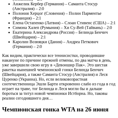
Анжелик Кербер (Германия) – Саманта Стосур
(Австралия) – 2:0
Полония Херцог (Словения) – Полин Парментье
(Франция) – 2:1
Елена Остапенко (Латвия) – Слоан Стивенс (США) – 2:1
Симона Халеп (Румыния) – Хи Су-Вей (Тайвань) – 2:0
Екатерина Александрова (Россия) – Белинда Бенчич
(Швейцария) – 2:1
Каролин Возняцки (Дания) – Андреа Петкович
(Германия) – 2:0
Как видим, практически все теннисистки, проводившие
накануне по причине прежней отмены, по два матча в день,
уже завершили свою игру в «Девоншир Пак». Это шестая
ракетка нынешней чемпионской гонки Белинда Бенчич
(Швейцария), а также Саманта Стосур (Австралия) и Леся
Цуренко (Украина). Но, если великовозрастная
соотечественница Эшли Барти откровенно слабо из года в год
играет на траве, тог Белинда и Леся могли бы и дальше
бороться за титул новой чемпионки Истборна. Но, таковы
реалии сегодняшнего дня…
Чемпионская гонка WTA на 26 июня