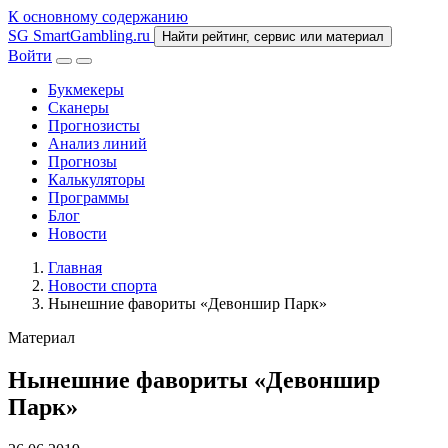
К основному содержанию
SG
SmartGambling
.ru
Найти рейтинг, сервис или материал
Войти
Букмекеры
Сканеры
Прогнозисты
Анализ линий
Прогнозы
Калькуляторы
Программы
Блог
Новости
Главная
Новости спорта
Нынешние фавориты «Девоншир Парк»
Материал
Нынешние фавориты «Девоншир
Парк»