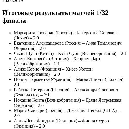
26.06.2019
Итоговые результаты матчей 1/32
финала
Маргарита Гаспарян (Россия) – Катержина Синякова
(Чехия) – 2:0
Екатерина Александрова (Россия) – Айла Томлянович
(Хорватия) – 2:0
Чжан Шуай (Китай) – Кэти Суон (Великобритания) – 2:1
Анетт Контавейт (Эстония) – Хэрриет Дарт
(Великобритания) – 2:1
Ализе Корне (Франция) – Хизер Уотсон
(Великобритания) – 2:0
Полин Парментье (Франция) – Магда Линетт (Польша) –
2:1
Ребекка Петерсон (Швеция) – Александра Соснович
(Белоруссия) – 2:1
Йоханна Конта (Великобритания) – Даяна Ястремская
(Украина) – 2:0
Мария Саккари (Греция) – Джессика Пегула (США) –
2:0
Анна-Лена Фридзам (Германия) – Фиона Ферро
(Франция) – 2:0