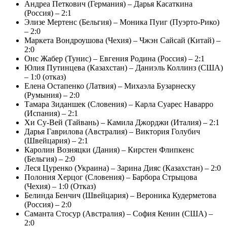
Андреа Петкович (Германия) – Дарья Касаткина
(Россия) – 2:1
Элизе Мертенс (Бельгия) – Моника Пуиг (Пуэрто-Рико)
– 2:0
Маркета Вондроушова (Чехия) – Чжэн Сайсай (Китай) –
2:0
Онс Жабер (Тунис) – Евгения Родина (Россия) – 2:1
Юлия Путинцева (Казахстан) – Даниэль Коллинз (США)
– 1:0 (отказ)
Елена Остапенко (Латвия) – Михаэла Бузарнеску
(Румыния) – 2:0
Тамара Зиданшек (Словения) – Карла Суарес Наварро
(Испания) – 2:1
Хи Су-Вей (Тайвань) – Камила Джорджи (Италия) – 2:1
Дарья Гаврилова (Австралия) – Виктория Голубич
(Швейцария) – 2:1
Каролин Возняцки (Дания) – Кирстен Флипкенс
(Бельгия) – 2:0
Леся Цуренко (Украина) – Зарина Дияс (Казахстан) – 2:0
Полония Херцог (Словения) – Барбора Стрыцова
(Чехия) – 1:0 (Отказ)
Белинда Бенчич (Швейцария) – Вероника Кудерметова
(Россия) – 2:0
Саманта Стосур (Австралия) – София Кенин (США) –
2:0