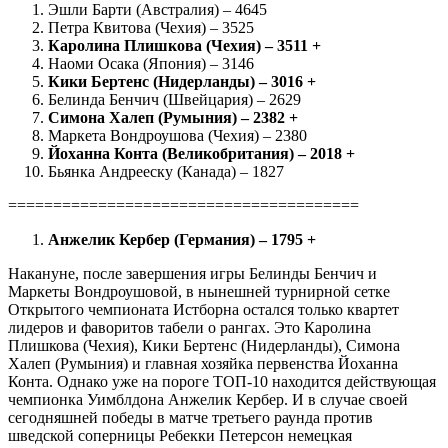
Эшли Барти (Австралия) – 4645
Петра Квитова (Чехия) – 3525
Каролина Плишкова (Чехия) – 3511 +
Наоми Осака (Япония) – 3146
Кики Бертенс (Нидерланды) – 3016 +
Белинда Бенчич (Швейцария) – 2629
Симона Халеп (Румыния) – 2382 +
Маркета Вондроушова (Чехия) – 2380
Йоханна Конта (Великобритания) – 2018 +
Бьянка Андрееску (Канада) – 1827
=======================================
Анжелик Кербер (Германия) – 1795 +
Накануне, после завершения игры Белинды Бенчич и
Маркеты Вондроушовой, в нынешней турнирной сетке
Открытого чемпионата Истборна остался только квартет
лидеров и фаворитов табели о рангах. Это Каролина
Плишкова (Чехия), Кики Бертенс (Нидерланды), Симона
Халеп (Румыния) и главная хозяйка первенства Йоханна
Конта. Однако уже на пороге ТОП-10 находится действующая
чемпионка Уимблдона Анжелик Кербер. И в случае своей
сегодняшней победы в матче третьего раунда против
шведской соперницы Ребекки Петерсон немецкая