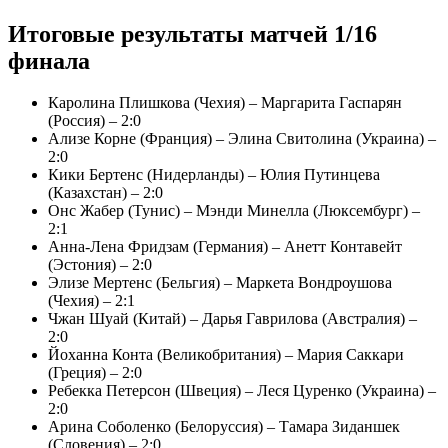
Итоговые результаты матчей 1/16
финала
Каролина Плишкова (Чехия) – Маргарита Гаспарян
(Россия) – 2:0
Ализе Корне (Франция) – Элина Свитолина (Украина) –
2:0
Кики Бертенс (Нидерланды) – Юлия Путинцева
(Казахстан) – 2:0
Онс Жабер (Тунис) – Мэнди Минелла (Люксембург) –
2:1
Анна-Лена Фридзам (Германия) – Анетт Контавейт
(Эстония) – 2:0
Элизе Мертенс (Бельгия) – Маркета Вондроушова
(Чехия) – 2:1
Чжан Шуай (Китай) – Дарья Гаврилова (Австралия) –
2:0
Йоханна Конта (Великобритания) – Мария Саккари
(Греция) – 2:0
Ребекка Петерсон (Швеция) – Леся Цуренко (Украина) –
2:0
Арина Соболенко (Белоруссия) – Тамара Зиданшек
(Словения) – 2:0