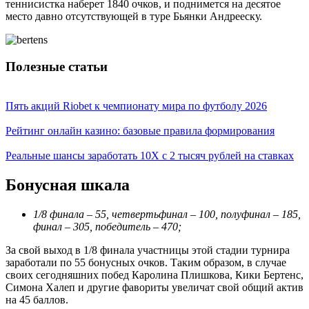
теннисистка наберет 1840 очков, и поднимется на десятое
место давно отсутствующей в туре Бьянки Андрееску.
Полезные статьи
Пять акций Riobet к чемпионату мира по футболу 2026
Рейтинг онлайн казино: базовые правила формирования
Реальные шансы заработать 10X с 2 тысяч рублей на ставках
Бонусная шкала
1/8 финала – 55, четвертьфинал – 100, полуфинал – 185,
финал – 305, победитель – 470;
За свой выход в 1/8 финала участницы этой стадии турнира
заработали по 55 бонусных очков. Таким образом, в случае
своих сегодняшних побед Каролина Плишкова, Кики Бертенс,
Симона Халеп и другие фавориты увеличат свой общий актив
на 45 баллов.