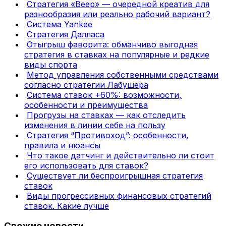
Стратегия «Веер» — очередной креатив для
разнообразия или реально рабочий вариант?
Система Yankee
Стратегия Далласа
Отыгрыш фаворита: обманчиво выгодная
стратегия в ставках на популярные и редкие
виды спорта
Метод управления собственными средствами
согласно стратегии Лабушера
Система ставок +60%: возможности,
особенности и преимущества
Прогрузы на ставках — как отследить
изменения в линии себе на пользу
Стратегия “Противоход”: особенности,
правила и нюансы
Что такое датчинг и действительно ли стоит
его использовать для ставок?
Существует ли беспроигрышная стратегия
ставок
Виды прогрессивных финансовых стратегий
ставок. Какие лучше
Свежие новости