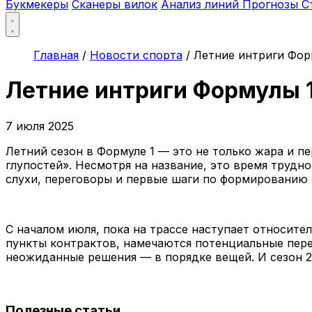
Букмекеры
Сканеры вилок
Анализ линий
Прогнозы
С
Главная
/
Новости спорта
/
Летние интриги Форм
Летние интриги Формулы 1
7 июля 2025
Летний сезон в Формуле 1 — это не только жара и пе
глупостей». Несмотря на название, это время трудн
слухи, переговоры и первые шаги по формированию 
С началом июля, пока на трассе наступает относите
пункты контрактов, намечаются потенциальные пере
неожиданные решения — в порядке вещей. И сезон 2
Полезные статьи