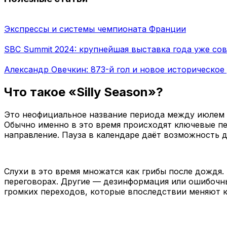
Экспрессы и системы чемпионата Франции
SBC Summit 2024: крупнейшая выставка года уже сов
Александр Овечкин: 873-й гол и новое историческо
Что такое «Silly Season»?
Это неофициальное название периода между июлем 
Обычно именно в это время происходят ключевые пе
направление. Пауза в календаре даёт возможность 
Слухи в это время множатся как грибы после дождя
переговорах. Другие — дезинформация или ошибочн
громких переходов, которые впоследствии меняют к