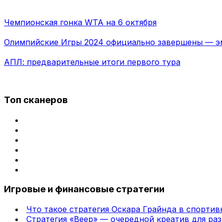
Чемпионская гонка WTA на 6 октября
Олимпийские Игры 2024 официально завершены — эм
АПЛ: предварительные итоги первого тура
Топ сканеров
Игровые и финансовые стратегии
Что такое стратегия Оскара Грайнда в спортив
Стратегия «Веер» — очередной креатив для раз