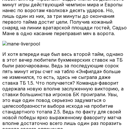
минут игры действующий чемпион мира и Европы
нанес по воротам «волков» десять ударов. Но,
лишь один из них, за три минуты до окончания
первого тайма достиг цели. Получив кожаный
снаряд на линии вратарской площади гостей, Садьо
Мане в одно касание переправил мяч в ворота.
И хотя впереди еще был весь второй тайм, однако
в этот вечер любители букмекерских ставок на ТБ
были разочарованы. Ведь за последующие сорок
пять минут игры счет на табло «Энфилда» больше
не изменился, то есть, здесь не сыграла даже
ставка ТБ 1.5. Что получается? Команда-фаворит
одержала новую вполне заслуженную викторию, а
ставки большинства игроков БК проиграли. Увы,
это еще один повод серьезно задуматься о
целесообразности выбора исхода на пробитие
стандартного тотала 2.5. Ведь по факту для своей
новой победы ярко выраженному фавориту матча
вполне достаточно всего лишь один раз поразить
ворота своего оппонента.