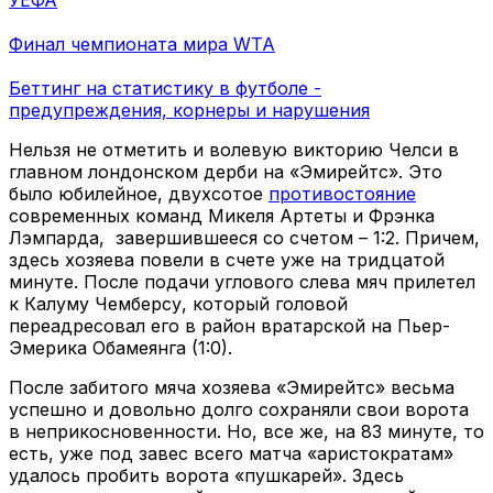
УЕФА
Финал чемпионата мира WTA
Беттинг на статистику в футболе -
предупреждения, корнеры и нарушения
Нельзя не отметить и волевую викторию Челси в
главном лондонском дерби на «Эмирейтс». Это
было юбилейное, двухсотое
противостояние
современных команд Микеля Артеты и Фрэнка
Лэмпарда, завершившееся со счетом – 1:2. Причем,
здесь хозяева повели в счете уже на тридцатой
минуте. После подачи углового слева мяч прилетел
к Калуму Чемберсу, который головой
переадресовал его в район вратарской на Пьер-
Эмерика Обамеянга (1:0).
После забитого мяча хозяева «Эмирейтс» весьма
успешно и довольно долго сохраняли свои ворота
в неприкосновенности. Но, все же, на 83 минуте, то
есть, уже под завес всего матча «аристократам»
удалось пробить ворота «пушкарей». Здесь