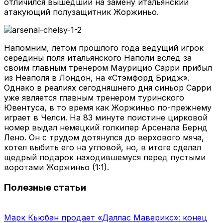
отличился вышедший на замену итальянский
атакующий полузащитник Жоржиньо.
Напомним, летом прошлого года ведущий игрок
середины поля итальянского Наполи вслед за
своим главным тренером Маурицио Сарри прибыл
из Неаполя в Лондон, на «Стэмфорд Бридж».
Однако в реалиях сегодняшнего дня синьор Сарри
уже является главным тренером туринского
Ювентуса, в то время как Жоржиньо по-прежнему
играет в Челси. На 83 минуте поистине цирковой
номер выдал немецкий голкипер Арсенала Бернд
Лено. Он с трудом дотянулся до верхового мяча,
хотел выбить его на угловой, но, в итоге сделал
щедрый подарок находившемуся перед пустыми
воротами Жоржиньо (1:1).
Полезные статьи
Марк Кьюбан продает «Даллас Маверикс»: конец