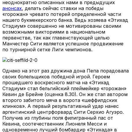
неоднократно описанных нами в предыдущих
анонсах
, делать сейчас ставки на победы
«горожан» чревато потерей определенной части
нашего букмекерского банка. Ведь хозяева «Этихад
Стэдиум» совершенно не мотивированы своими
возможными викториями в национальном
первенстве, так как главенствующей целью
Манчестер Сити является успешное продвижение
по турнирной сетке Лиги чемпионов.
Однако на этот раз дружина дона Пепа порадовала
своих болельщиков победной игрой. Героем
прошедшего воскресного матча на «Этихад
Стэдиум» стал бельгийский плеймейкер «горожан»
Кевин де Брейне (оценка 8.30). Он же стал автором
второго забитого мяча в ворота «шеффилдских
клинков». А первый результативный удар нанес
аргентинский центрфорвард Сити Серхио Агуэро.
Получив из глубины поля филигранный пас от
Кевина, соотечественник Лионеля Месси и
одновременно лучший бомбардир «Этихада» в