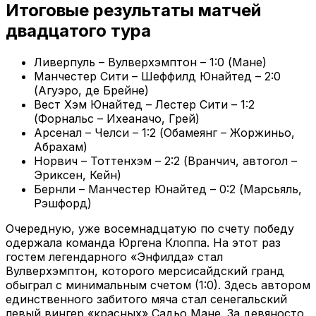
Итоговые результаты матчей
двадцатого тура
Ливерпуль – Вулверхэмптон – 1:0 (Мане)
Манчестер Сити – Шеффилд Юнайтед – 2:0
(Агуэро, де Брейне)
Вест Хэм Юнайтед – Лестер Сити – 1:2
(Форнальс – Ихеаначо, Грей)
Арсенал – Челси – 1:2 (Обамеянг – Жоржиньо,
Абрахам)
Норвич – Тоттенхэм – 2:2 (Вранчич, автогол –
Эриксен, Кейн)
Бернли – Манчестер Юнайтед – 0:2 (Марсьяль,
Рэшфорд)
Очередную, уже восемнадцатую по счету победу
одержала команда Юргена Клоппа. На этот раз
гостем легендарного «Энфилда» стал
Вулверхэмптон, которого мерсисайдский гранд
обыграл с минимальным счетом (1:0). Здесь автором
единственного забитого мяча стал сенегальский
левый вингер «красных» Садьо Мане. За девяносто