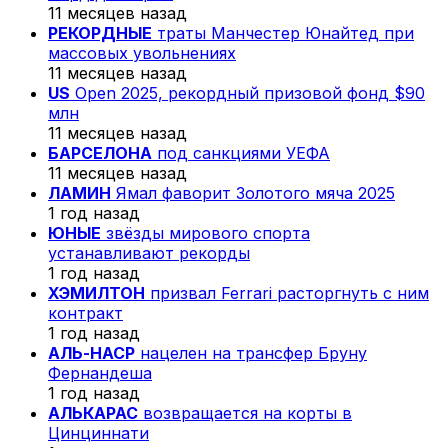
11 месяцев назад
РЕКОРДНЫЕ
траты Манчестер Юнайтед при
массовых увольнениях
11 месяцев назад
US
Open 2025, рекордный призовой фонд $90
млн
11 месяцев назад
БАРСЕЛОНА
под санкциями УЕФА
11 месяцев назад
ЛАМИН
Ямал фаворит Золотого мяча 2025
1 год назад
ЮНЫЕ
звёзды мирового спорта
устанавливают рекорды
1 год назад
ХЭМИЛТОН
призвал Ferrari расторгнуть с ним
контракт
1 год назад
АЛЬ-НАСР
нацелен на трансфер Бруну
Фернандеша
1 год назад
АЛЬКАРАС
возвращается на корты в
Цинциннати