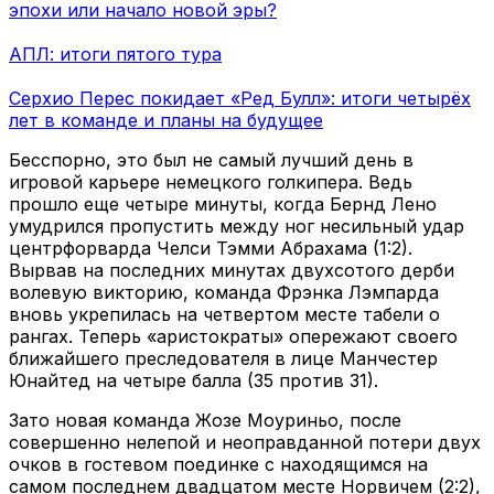
эпохи или начало новой эры?
АПЛ: итоги пятого тура
Серхио Перес покидает «Ред Булл»: итоги четырёх
лет в команде и планы на будущее
Бесспорно, это был не самый лучший день в
игровой карьере немецкого голкипера. Ведь
прошло еще четыре минуты, когда Бернд Лено
умудрился пропустить между ног несильный удар
центрфорварда Челси Тэмми Абрахама (1:2).
Вырвав на последних минутах двухсотого дерби
волевую викторию, команда Фрэнка Лэмпарда
вновь укрепилась на четвертом месте табели о
рангах. Теперь «аристократы» опережают своего
ближайшего преследователя в лице Манчестер
Юнайтед на четыре балла (35 против 31).
Зато новая команда Жозе Моуриньо, после
совершенно нелепой и неоправданной потери двух
очков в гостевом поединке с находящимся на
самом последнем двадцатом месте Норвичем (2:2),