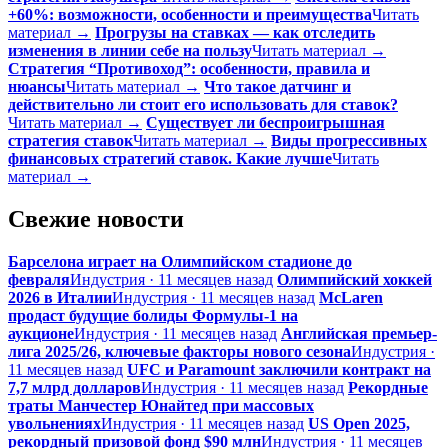
+60%: возможности, особенности и преимущества
Читать
материал →
Прогрузы на ставках — как отследить
изменения в линии себе на пользу
Читать материал →
Стратегия “Противоход”: особенности, правила и
нюансы
Читать материал →
Что такое датчинг и
действительно ли стоит его использовать для ставок?
Читать материал →
Существует ли беспроигрышная
стратегия ставок
Читать материал →
Виды прогрессивных
финансовых стратегий ставок. Какие лучше
Читать
материал →
Свежие новости
Барселона играет на Олимпийском стадионе до
февраля
Индустрия · 11 месяцев назад
Олимпийский хоккей
2026 в Италии
Индустрия · 11 месяцев назад
McLaren
продаст будущие болиды Формулы-1 на
аукционе
Индустрия · 11 месяцев назад
Английская премьер-
лига 2025/26, ключевые факторы нового сезона
Индустрия ·
11 месяцев назад
UFC и Paramount заключили контракт на
7,7 млрд долларов
Индустрия · 11 месяцев назад
Рекордные
траты Манчестер Юнайтед при массовых
увольнениях
Индустрия · 11 месяцев назад
US Open 2025,
рекордный призовой фонд $90 млн
Индустрия · 11 месяцев