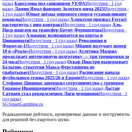
назад
Барселона под санкциями УЕФА
Индустрия · 1 год
назад
Ламин Ямал фаворит Золотого мяча 2025
Индустрия ·
1 год назад
Юные звёзды мирового спорта устанавливают
рекорды
Индустрия · 1 год назад
Хэмилтон призвал Ferrari
расторгнуть с ним контракт
Индустрия · 1 год назад
Аль-
Наср нацелен на трансфер Бруну Фернандеша
Индустрия ·
1 год назад
Алькарас возвращается на корты в
Цинциннати
Индустрия · 1 год назад
Революция в
Формуле-1
Индустрия · 1 год назад
Мбаппе получает номер
10 в «Реале»
Индустрия · 1 год назад
Атлетико Мадрид
продолжает интенсивную подготовку — три тренировки за
24 часа
Индустрия · 1 год назад
Оскар Пиастри выигрывает
Бельгию, стратегия Макса Ферстаппена не
срабатывает
Индустрия · 1 год назад
Расписание начала
футбольного сезона 2025/26 в Европе
Индустрия · 1 год назад
Стефанос Циципас завершил сотрудничество с тренером
Гораном Иванишевичем
Индустрия · 1 год назад
Дастан
Сатпаев стал рекордсменом Лиги чемпионов
Индустрия · 1
год назад
SG
SmartGambling
.ru
Редакционные рейтинги, проверяемые данные и инструменты
для решений без азартного шума.
Рейтинги