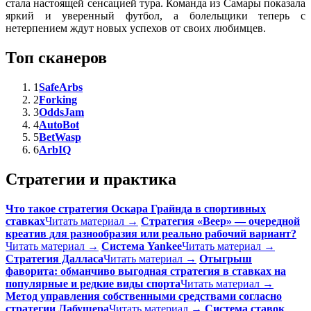
стала настоящей сенсацией тура. Команда из Самары показала
яркий и уверенный футбол, а болельщики теперь с
нетерпением ждут новых успехов от своих любимцев.
Топ сканеров
1
SafeArbs
2
Forking
3
OddsJam
4
AutoBot
5
BetWasp
6
ArbIQ
Стратегии и практика
Что такое стратегия Оскара Грайнда в спортивных
ставках
Читать материал →
Стратегия «Веер» — очередной
креатив для разнообразия или реально рабочий вариант?
Читать материал →
Система Yankee
Читать материал →
Стратегия Далласа
Читать материал →
Отыгрыш
фаворита: обманчиво выгодная стратегия в ставках на
популярные и редкие виды спорта
Читать материал →
Метод управления собственными средствами согласно
стратегии Лабушера
Читать материал →
Система ставок