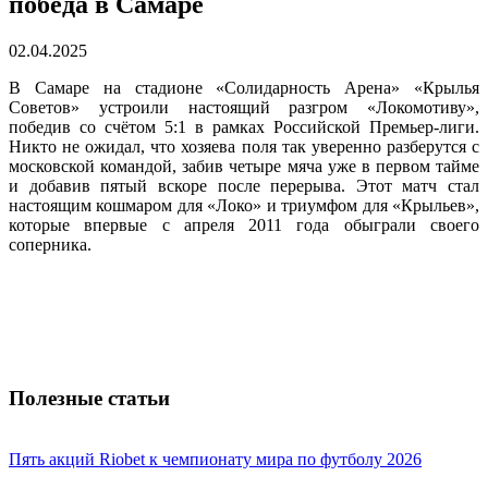
победа в Самаре
02.04.2025
В Самаре на стадионе «Солидарность Арена» «Крылья
Советов» устроили настоящий разгром «Локомотиву»,
победив со счётом 5:1 в рамках Российской Премьер-лиги.
Никто не ожидал, что хозяева поля так уверенно разберутся с
московской командой, забив четыре мяча уже в первом тайме
и добавив пятый вскоре после перерыва. Этот матч стал
настоящим кошмаром для «Локо» и триумфом для «Крыльев»,
которые впервые с апреля 2011 года обыграли своего
соперника.
Полезные статьи
Пять акций Riobet к чемпионату мира по футболу 2026