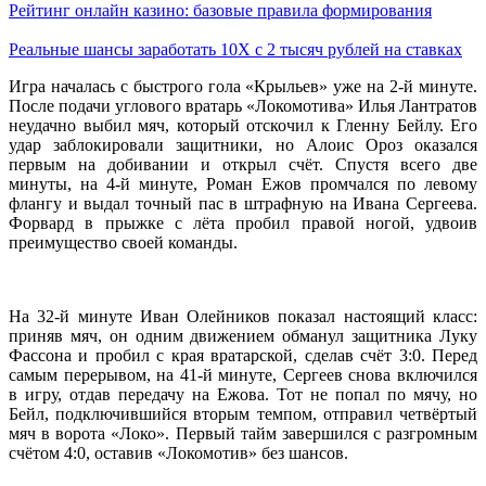
Рейтинг онлайн казино: базовые правила формирования
Реальные шансы заработать 10X с 2 тысяч рублей на ставках
Игра началась с быстрого гола «Крыльев» уже на 2-й минуте.
После подачи углового вратарь «Локомотива» Илья Лантратов
неудачно выбил мяч, который отскочил к Гленну Бейлу. Его
удар заблокировали защитники, но Алоис Ороз оказался
первым на добивании и открыл счёт. Спустя всего две
минуты, на 4-й минуте, Роман Ежов промчался по левому
флангу и выдал точный пас в штрафную на Ивана Сергеева.
Форвард в прыжке с лёта пробил правой ногой, удвоив
преимущество своей команды.
На 32-й минуте Иван Олейников показал настоящий класс:
приняв мяч, он одним движением обманул защитника Луку
Фассона и пробил с края вратарской, сделав счёт 3:0. Перед
самым перерывом, на 41-й минуте, Сергеев снова включился
в игру, отдав передачу на Ежова. Тот не попал по мячу, но
Бейл, подключившийся вторым темпом, отправил четвёртый
мяч в ворота «Локо». Первый тайм завершился с разгромным
счётом 4:0, оставив «Локомотив» без шансов.